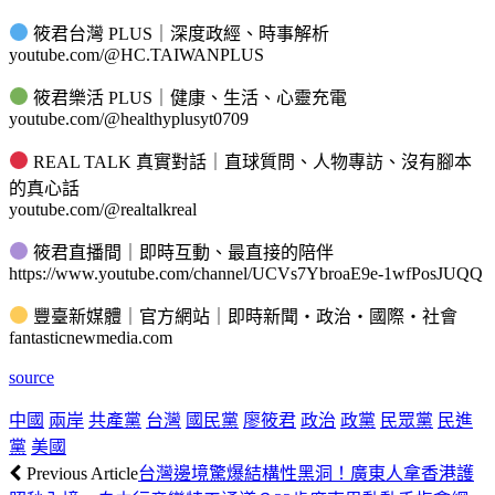
筱君台灣 PLUS｜深度政經、時事解析
youtube.com/@HC.TAIWANPLUS
筱君樂活 PLUS｜健康、生活、心靈充電
youtube.com/@healthyplusyt0709
REAL TALK 真實對話｜直球質問、人物專訪、沒有腳本
的真心話
youtube.com/@realtalkreal
筱君直播間｜即時互動、最直接的陪伴
https://www.youtube.com/channel/UCVs7YbroaE9e-1wfPosJUQQ
豐臺新媒體｜官方網站｜即時新聞・政治・國際・社會
fantasticnewmedia.com
source
中國
兩岸
共產黨
台灣
國民黨
廖筱君
政治
政黨
民眾黨
民進
黨
美國
Previous Article
台灣邊境驚爆結構性黑洞！廣東人拿香港護