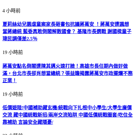
4 小時前
夏莉絲幼兒園虐童案家長砸書包抗議蔣萬安 ！蔣萬安遭諷想
當蔣總統 藍委真敢倒閣解散國會？ 基隆市長選戰 謝國樑童子
瑋民調僅差2.5％
19 小時前
蔣萬安點名倒閣遭陳其邁火速打臉！高雄市長任期內做好做
滿，台北市長卻肖想當總統？張益贍揭露蔣萬安市政擺爛不務
正業！
19 小時前
低價遊陸!中國補助藏玄機/統戰向下扎根中小學生/大學生廉價
交流 藏中國統戰新招/兩岸交流陷阱 中國低價統戰圈套/吃住全
靠補助 言論安全藏隱憂/