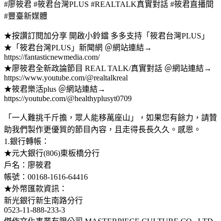
#廖筱君 #筱君台灣PLUS #REALTALK真實對話 #筱君直播間
#豐臺新媒體
★按讚訂閱加分享 開啟小鈴鐺 多多支持「筱君台灣PLUS」
★「筱君台灣PLUS」新聞網 ＠網站連結→
https://fantasticnewmedia.com/
★廖筱君全新政論節目 REAL TALK/真實對話 ＠網站連結→
https://www.youtube.com/@realtalkreal
★筱君樂活plus ＠網站連結→
https://youtube.com/@healthyplusyt0709
「一人難挑千斤擔，眾人能移萬座山」，如果您有餘力，請贊
助我們製作更優質的節目內容，且走得長長久久。感恩。
1.銀行轉帳：
★元大銀行(806)東板橋分行
戶名：廖筱君
帳號：00168-1616-64416
★外幣匯款資訊：
新光銀行新生南路分行
0523-11-888-233-3