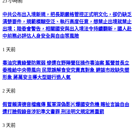
23 小時前
中共公布出入境新規，把長期嚴格管控正式明文化，卻仍缺乏
清楚要件，規範模糊空泛、執行高度任意，想禁止出境就禁止
出境；陸委會警告，相關國安與出入境法令持續翻新，國人赴
中前務必評估人身安全與自由等風險
1 天前
毒油究責綠營防禦弱 慘遭在野陣營狂操作毒油案 藍營首長立
委推給中央帶風向 民眾誤解食安究責真對象 避談市政缺失塑
形象 蔣萬安主導大型遊行造人氣
2 天前
假冒賴清德音檔瘋傳 藍軍深偽影片爆國安危機 瞎扯言論自由
遭打臉假錄音涉犯準文書罪 刑法明文規定將重罰
3 天前