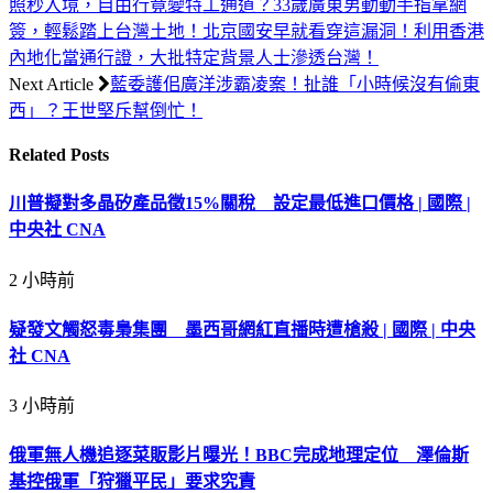
照秒入境，自由行竟變特工通道？33歲廣東男動動手指拿網
簽，輕鬆踏上台灣土地！北京國安早就看穿這漏洞！利用香港
內地化當通行證，大批特定背景人士滲透台灣！
Next Article
藍委護佀廣洋涉霸凌案！扯誰「小時候沒有偷東
西」？王世堅斥幫倒忙！
Related
Posts
川普擬對多晶矽產品徵15%關稅 設定最低進口價格 | 國際 |
中央社 CNA
2 小時前
疑發文觸怒毒梟集團 墨西哥網紅直播時遭槍殺 | 國際 | 中央
社 CNA
3 小時前
俄軍無人機追逐菜販影片曝光！BBC完成地理定位 澤倫斯
基控俄軍「狩獵平民」要求究責