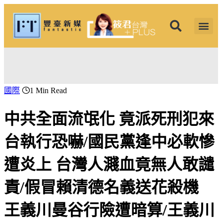
筱君台灣 PLUS
焦點新聞
知微見豐
國際
1 Min Read
中共全面流氓化 竟派死刑犯來
台執行恐嚇/國民黨逢中必軟慘
遭炎上 台灣人濺血竟無人敢譴
責/假冒賴清德名義送花殺機
王義川曼谷行險遭暗算/王義川