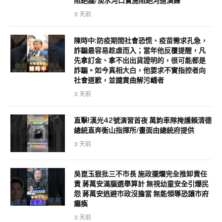
阻絕牆/淡水河口實施阻絕河道演練
3 天前
陳時中:防疫期間社會恐慌、疫苗需求孔急，
詐騙最容易趁虛而入；當年他反覆提醒，凡
先拿訂金、拿不出出貨證明的，很可能都是
詐騙。如今真相大白，他要求不實指控者向
社會道歉，並譴責曲解污衊者
3 天前
直擊!漢光42號演習首夜 萬鈞車隊掩護賴清德
總統直奔衡山指揮所/畫面由總統府提供
3 天前
吳崑玉狠批三不市長 施政擺爛完全推卸責任
責 蔣萬安滿腦選舉算計 無視幼童安全引爆民
怨 蔣萬安逃避市政沒擔當 無能領導恐讓市府
癱瘓
3 天前