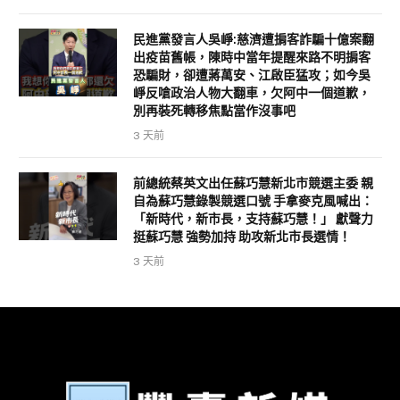
民進黨發言人吳崢:慈濟遭掮客詐騙十億案翻
出疫苗舊帳，陳時中當年提醒來路不明掮客
恐騙財，卻遭蔣萬安、江啟臣猛攻；如今吳
崢反嗆政治人物大翻車，欠阿中一個道歉，
別再裝死轉移焦點當作沒事吧
3 天前
前總統蔡英文出任蘇巧慧新北市競選主委 親
自為蘇巧慧錄製競選口號 手拿麥克風喊出：
「新時代，新市長，支持蘇巧慧！」 獻聲力
挺蘇巧慧 強勢加持 助攻新北市長選情！
3 天前