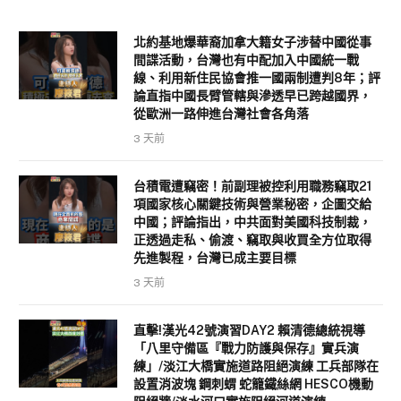
北約基地爆華裔加拿大籍女子涉替中國從事
間諜活動，台灣也有中配加入中國統一戰
線、利用新住民協會推一國兩制遭判8年；評
論直指中國長臂管轄與滲透早已跨越國界，
從歐洲一路伸進台灣社會各角落
3 天前
台積電遭竊密！前副理被控利用職務竊取21
項國家核心關鍵技術與營業秘密，企圖交給
中國；評論指出，中共面對美國科技制裁，
正透過走私、偷渡、竊取與收買全方位取得
先進製程，台灣已成主要目標
3 天前
直擊!漢光42號演習DAY2 賴清德總統視導
「八里守備區『戰力防護與保存』實兵演
練」/淡江大橋實施道路阻絕演練 工兵部隊在
設置消波塊 鋼刺蝟 蛇籠鐵絲網 HESCO機動