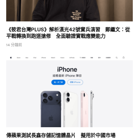
《筱君台灣PLUS》解析漢光42號實兵演習 鄭繼文：從
平戰轉換到跑道搶修 全面驗證實戰應變能力
14 分鐘前
傳蘋果測試長鑫存儲記憶體晶片 擬用於中國市場