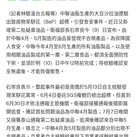
Link
（記者林毓溫台北報導）中聯油脂生產的大豆沙拉油遭驗
出致癌物苯駢芘（BaP）超標，引發食安事件，近日又新
增第二批疑慮油品。衛福部長石崇良今（9）日宣布，由
於中聯4月、5月製造的油品皆發現不合規產品，為保障國
人食安，中聯今年4月至6月生產的所有油脂製品，以及使
用相關油品製成的第一層、第二層食品，都須全面預防性
下架，並須於明（10）日中午12時前完成；待檢驗確認安
全無虞後，才能恢復販售。
石崇良表示，整起事件最初是南僑於5月13日自主檢驗發
現苯駢芘異常，6月4日委託SGS複驗仍檢出超標，但直到
6月30日才依法通報主管機關。衛福部接獲通報後隨即展
開追查，確認首批問題油品為中聯4月製造；7月7日晚間
又接獲泰山通報第二批疑慮油品，追溯後確認來自中聯5
月生產。換言之，中聯4月及5月製造的油品都分別出現不
合規產品，且業者自主檢驗結果與下游業者送驗結果出現