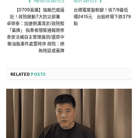
PREVIOUS ARTICLE
NEXT ARTICLE
【0709直播】強颱巴威逼
台積電尾盤軟腳！收7/9最低
近！政院啟動7大防災部署
價2415元 台股終場下跌379
卓榮泰：加速側溝清淤/政院駁
點
「蓋牌」 指業者隱匿通報將修
食安法補自主管理漏洞/還原中
聯油脂事件處置時序 政院：絕
無拖延或蓋牌
RELATED
POSTS