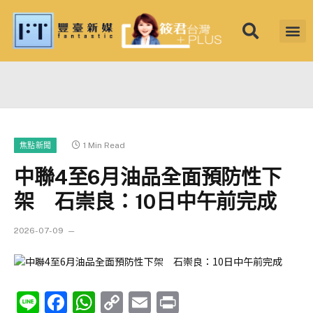
筱君台灣 PLU
焦點新聞
知微見豐
1 Min Read
焦點新聞
中聯4至6月油品全面預防性下
架 石崇良：10日中午前完成
2026-07-09
Line
Facebook
WhatsApp
Copy
Email
Print