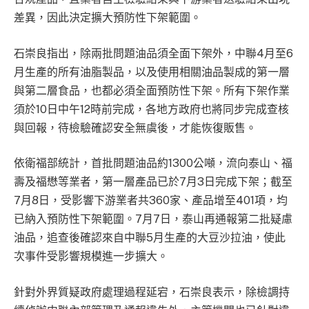
差異，因此決定擴大預防性下架範圍。
石崇良指出，除兩批問題油品須全面下架外，中聯4月至6
月生產的所有油脂製品，以及使用相關油品製成的第一層
與第二層食品，也都必須全面預防性下架。所有下架作業
須於10日中午12時前完成，各地方政府也將同步完成查核
與回報，待檢驗確認安全無虞後，才能恢復販售。
依衛福部統計，首批問題油品約1300公噸，流向泰山、福
壽及福懋等業者，第一層產品已於7月3日完成下架；截至
7月8日，受影響下游業者共360家、產品增至401項，均
已納入預防性下架範圍。7月7日，泰山再通報第二批疑慮
油品，追查後確認來自中聯5月生產的大豆沙拉油，使此
次事件受影響規模進一步擴大。
針對外界質疑政府處理過程延宕，石崇良表示，除檢調持