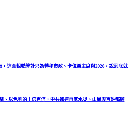
，這套粗糙算計只為轉移市政、卡位黨主席與2028，說到底就
克蘭、以色列的十倍百倍，中共卻連自家水災、山崩與百姓都顧