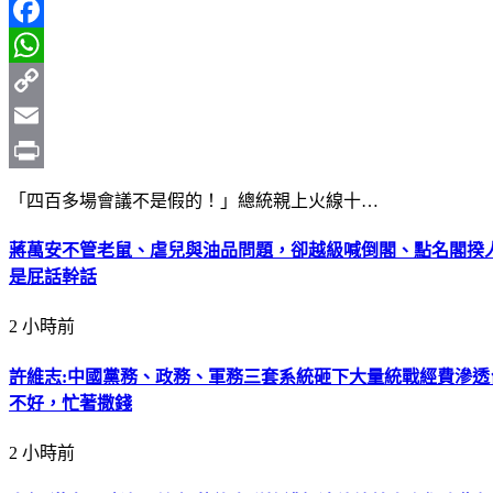
Line
Facebook
WhatsApp
Copy
Link
Email
Print
「四百多場會議不是假的！」總統親上火線十…
蔣萬安不管老鼠、虐兒與油品問題，卻越級喊倒閣、點名閣揆人
是屁話幹話
2 小時前
許維志:中國黨務、政務、軍務三套系統砸下大量統戰經費滲
不好，忙著撒錢
2 小時前