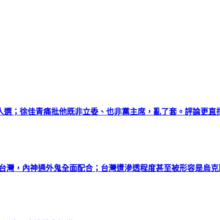
選；徐佳青痛批他既非立委、也非黨主席，亂了套。評論更直指
透台灣，內神通外鬼全面配合；台灣遭滲透程度甚至被形容是烏