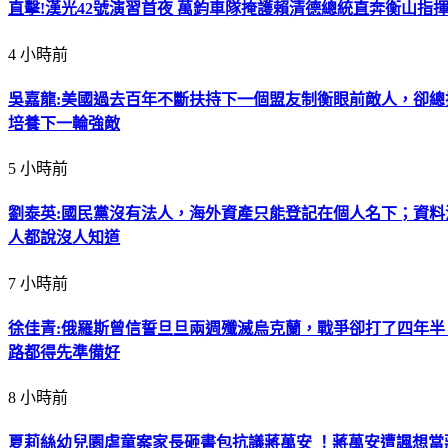
直擊!漢光42號演習首夜 萬鈞車隊掩護賴清德總統直奔衡山指
4 小時前
吳嘉龍:美國過去百年不斷扶持下一個盟友制衡眼前敵人，卻
培養下一輪強敵
5 小時前
劉泰英:國民黨沒有法人，海外資產只能登記在個人名下；資
人都說沒人知道
7 小時前
徐佳青:俄羅斯曾信誓旦旦兩週殲滅烏克蘭，戰爭卻打了四年
路都得先準備好
8 小時前
夏莉絲幼兒園虐童案家長砸書包抗議蔣萬安 ！蔣萬安遭諷想當蔣