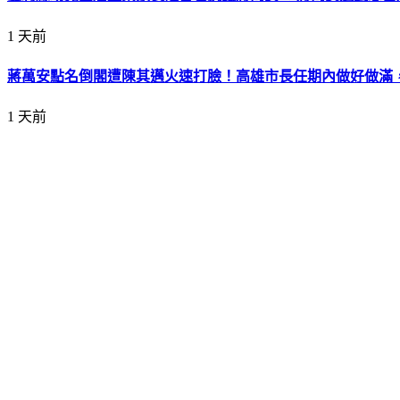
1 天前
蔣萬安點名倒閣遭陳其邁火速打臉！高雄市長任期內做好做滿
1 天前