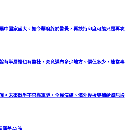
發展中國家坐大。如今華府終於警覺，再扶持印度可能只是再次
會館有半層樓也有整棟，究竟遍布多少地方、價值多少，連當事
設施。未來戰爭不只靠軍隊，全民演練、海外後援與補給資訊通
僅差2.5％