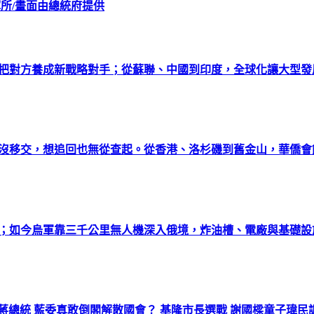
揮所/畫面由總統府提供
總把對方養成新戰略對手；從蘇聯、中國到印度，全球化讓大型
料沒移交，想追回也無從查起。從香港、洛杉磯到舊金山，華僑
半；如今烏軍靠三千公里無人機深入俄境，炸油槽、電廠與基礎
總統 藍委真敢倒閣解散國會？ 基隆市長選戰 謝國樑童子瑋民調