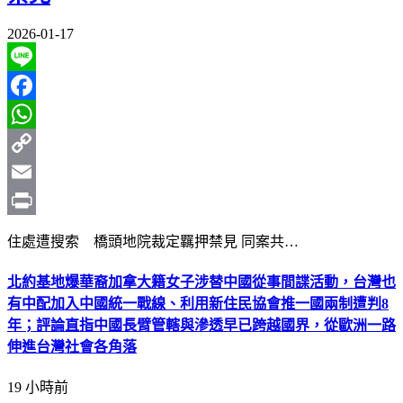
2026-01-17
Line
Facebook
WhatsApp
Copy
Link
Email
Print
住處遭搜索 橋頭地院裁定羈押禁見 同案共…
北約基地爆華裔加拿大籍女子涉替中國從事間諜活動，台灣也
有中配加入中國統一戰線、利用新住民協會推一國兩制遭判8
年；評論直指中國長臂管轄與滲透早已跨越國界，從歐洲一路
伸進台灣社會各角落
19 小時前