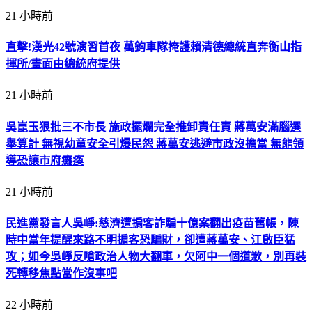
21 小時前
直擊!漢光42號演習首夜 萬鈞車隊掩護賴清德總統直奔衡山指
揮所/畫面由總統府提供
21 小時前
吳崑玉狠批三不市長 施政擺爛完全推卸責任責 蔣萬安滿腦選
舉算計 無視幼童安全引爆民怨 蔣萬安逃避市政沒擔當 無能領
導恐讓市府癱瘓
21 小時前
民進黨發言人吳崢:慈濟遭掮客詐騙十億案翻出疫苗舊帳，陳
時中當年提醒來路不明掮客恐騙財，卻遭蔣萬安、江啟臣猛
攻；如今吳崢反嗆政治人物大翻車，欠阿中一個道歉，別再裝
死轉移焦點當作沒事吧
22 小時前