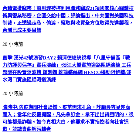
台積電遭竊密！前副理被控利用職務竊取21項國家核心關鍵技
術與營業秘密，企圖交給中國；評論指出，中共面對美國科技
制裁，正透過走私、偷渡、竊取與收買全方位取得先進製程，
台灣已成主要目標
20 小時前
直擊!漢光42號演習DAY2 賴清德總統視導「八里守備區『戰
力防護與保存』實兵演練」/淡江大橋實施道路阻絕演練 工兵
部隊在設置消波塊 鋼刺蝟 蛇籠鐵絲網 HESCO機動阻絕牆/淡
水河口實施阻絕河道演練
20 小時前
陳時中:防疫期間社會恐慌、疫苗需求孔急，詐騙最容易趁虛
而入；當年他反覆提醒，凡先拿訂金、拿不出出貨證明的，很
可能都是詐騙。如今真相大白，他要求不實指控者向社會道
歉，並譴責曲解污衊者