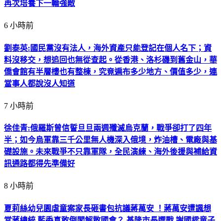
再次培養下一輪強敵
6 小時前
劉泰英:國民黨沒有法人，海外資產只能登記在個人名下；資
料沒移交，想追回也無從查起。從香港、洛杉磯到舊金山，華
僑會館有半層樓也有整棟，究竟遍布多少地方、價值多少，連
當事人都說沒人知道
7 小時前
徐佳青:俄羅斯曾信誓旦旦兩週殲滅烏克蘭，戰爭卻打了四年
半；如今烏軍靠三千公里無人機深入俄境，炸油槽、電廠與基
礎設施。未來戰爭不只靠軍隊，全民演練、海外後援與補給資
訊通路都得先準備好
8 小時前
夏莉絲幼兒園虐童案家長砸書包抗議蔣萬安 ！蔣萬安遭諷想
當蔣總統 藍委真敢倒閣解散國會？ 基隆市長選戰 謝國樑童子