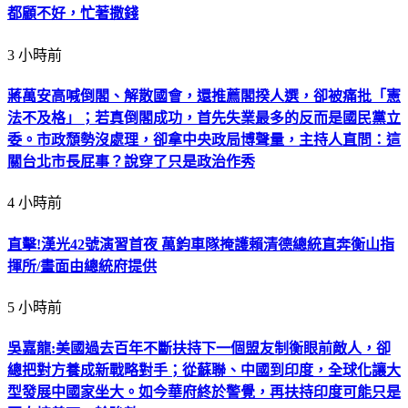
都顧不好，忙著撒錢
3 小時前
蔣萬安高喊倒閣、解散國會，還推薦閣揆人選，卻被痛批「憲
法不及格」；若真倒閣成功，首先失業最多的反而是國民黨立
委。市政頹勢沒處理，卻拿中央政局博聲量，主持人直問：這
關台北市長屁事？說穿了只是政治作秀
4 小時前
直擊!漢光42號演習首夜 萬鈞車隊掩護賴清德總統直奔衡山指
揮所/畫面由總統府提供
5 小時前
吳嘉龍:美國過去百年不斷扶持下一個盟友制衡眼前敵人，卻
總把對方養成新戰略對手；從蘇聯、中國到印度，全球化讓大
型發展中國家坐大。如今華府終於警覺，再扶持印度可能只是