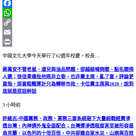
Line
Facebook
WhatsApp
Copy
Link
Email
Print
中國文化大學今天舉行了62週年校慶。校長…
蔣萬安不管老鼠、虐兒與油品問題，卻越級喊倒閣、點名閣揆
人選；徐佳青痛批他既非立委、也非黨主席，亂了套。評論更
直指，這套粗糙算計只為轉移市政、卡位黨主席與2028，說到
底就是屁話幹話
3 小時前
許維志:中國黨務、政務、軍務三套系統砸下大量統戰經費滲
透台灣，內神通外鬼全面配合；台灣遭滲透程度甚至被形容是
烏克蘭、以色列的十倍百倍，中共卻連自家水災、山崩與百姓