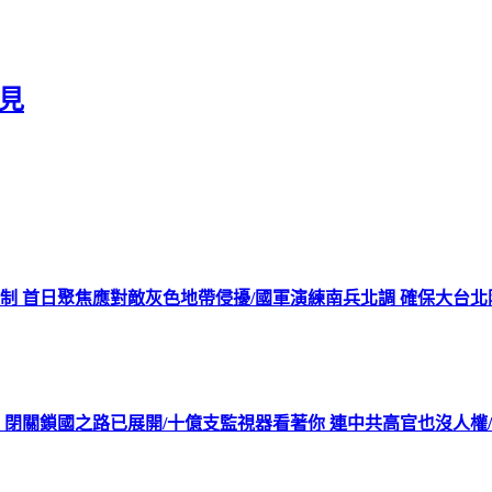
見
機制 首日聚焦應對敵灰色地帶侵擾/國軍演練南兵北調 確保大台
 閉關鎖國之路已展開/十億支監視器看著你 連中共高官也沒人權