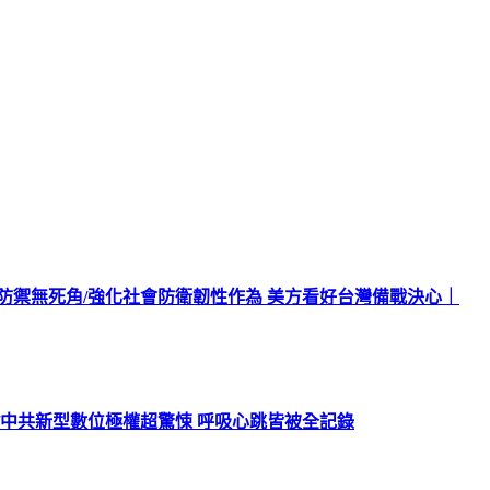
北防禦無死角/強化社會防衛韌性作為 美方看好台灣備戰決心｜
/中共新型數位極權超驚悚 呼吸心跳皆被全記錄