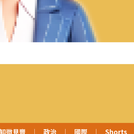
知微見豐
政治
國際
Shorts