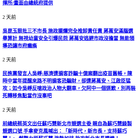
揮所/畫面由總統府提供
2 天前
吳崑玉狠批三不市長 施政擺爛完全推卸責任責 蔣萬安滿腦選
舉算計 無視幼童安全引爆民怨 蔣萬安逃避市政沒擔當 無能領
導恐讓市府癱瘓
2 天前
民進黨發言人吳崢:慈濟遭掮客詐騙十億案翻出疫苗舊帳，陳
時中當年提醒來路不明掮客恐騙財，卻遭蔣萬安、江啟臣猛
攻；如今吳崢反嗆政治人物大翻車，欠阿中一個道歉，別再裝
死轉移焦點當作沒事吧
2 天前
前總統蔡英文出任蘇巧慧新北市競選主委 親自為蘇巧慧錄製
競選口號 手拿麥克風喊出：「新時代，新市長，支持蘇巧