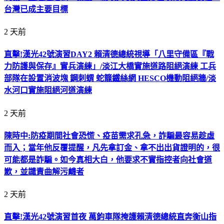
台灣已成主要目標
2 天前
直擊!漢光42號演習DAY2 賴清德總統視導「八里守備區『戰
力防護與保存』實兵演練」/淡江大橋實施道路阻絕演練 工兵
部隊在設置消波塊 鋼刺蝟 蛇籠鐵絲網 HESCO機動阻絕牆/淡
水河口實施阻絕河道演練
2 天前
陳時中:防疫期間社會恐慌、疫苗需求孔急，詐騙最容易趁虛
而入；當年他反覆提醒，凡先拿訂金、拿不出出貨證明的，很
可能都是詐騙。如今真相大白，他要求不實指控者向社會道
歉，並譴責曲解污衊者
2 天前
直擊!漢光42號演習首夜 萬鈞車隊掩護賴清德總統直奔衡山指