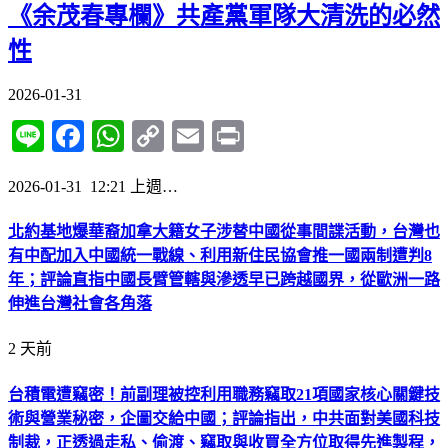
《余茂春專欄》共產黨軍隊大清洗的必然
性
2026-01-31
Line
Facebook
WhatsApp
Copy
Email
Print
Link
2026-01-31 12:21 上週…
北約基地爆華裔加拿大籍女子涉替中國從事間諜活動，台灣也
有中配加入中國統一戰線、利用新住民協會推一國兩制遭判8
年；評論直指中國長臂管轄與滲透早已跨越國界，從歐洲一路
伸進台灣社會各角落
2 天前
台積電遭竊密！前副理被控利用職務竊取21項國家核心關鍵技
術與營業秘密，企圖交給中國；評論指出，中共面對美國科技
制裁，正透過走私、偷渡、竊取與收買全方位取得先進製程，