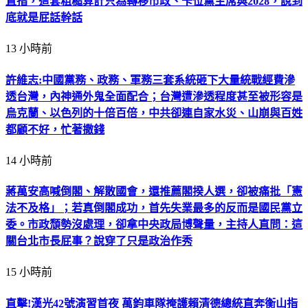
直指，這套粗糙算計只為轉移市政、卡位黨主席與2028，說到
底就是屁話幹話
13 小時前
許維志:中國黨務、政務、軍務三套系統砸下大量統戰經費滲
透台灣，內神通外鬼全面配合；台灣遭滲透程度甚至被形容是
烏克蘭、以色列的十倍百倍，中共卻連自家水災、山崩與百姓
都顧不好，忙著撒錢
14 小時前
蔣萬安高喊倒閣、解散國會，還推薦閣揆人選，卻被痛批「憲
法不及格」；若真倒閣成功，首先失業最多的反而是國民黨立
委。市政頹勢沒處理，卻拿中央政局博聲量，主持人直問：這
關台北市長屁事？說穿了只是政治作秀
15 小時前
直擊!漢光42號演習首夜 萬鈞車隊掩護賴清德總統直奔衡山指