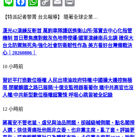
Line
Facebook
WhatsApp
Copy
Email
Print
Link
【特派記者黎菁 台北報導】 隨著全球企業…
漢光42演練反斬首 萬鈞車隊護送進衡山所/落實去中心化指管
機制 首日聚焦應對敵灰色地帶侵擾/國軍演練南兵北調 確保大
台北防禦無死角/強化社會防衛韌性作為 美方看好台灣備戰決
心｜20260806｜
10 小時前
習近平打造數位極權 人民出境淪政府特權/中國擴大邊控無極
限 閉關鎖國之路已展開/十億支監視器看著你 連中共高官也沒
人權/中共新型數位極權超驚悚 呼吸心跳皆被全記錄
12 小時前
蔣萬安不管老鼠、虐兒與油品問題，卻越級喊倒閣、點名閣揆
人選；徐佳青痛批他既非立委、也非黨主席，亂了套。評論更