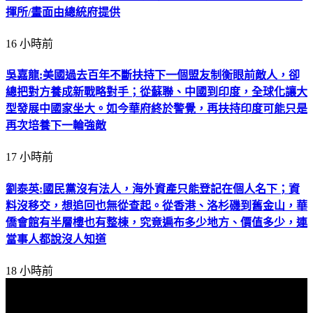
揮所/畫面由總統府提供
16 小時前
吳嘉龍:美國過去百年不斷扶持下一個盟友制衡眼前敵人，卻
總把對方養成新戰略對手；從蘇聯、中國到印度，全球化讓大
型發展中國家坐大。如今華府終於警覺，再扶持印度可能只是
再次培養下一輪強敵
17 小時前
劉泰英:國民黨沒有法人，海外資產只能登記在個人名下；資
料沒移交，想追回也無從查起。從香港、洛杉磯到舊金山，華
僑會館有半層樓也有整棟，究竟遍布多少地方、價值多少，連
當事人都說沒人知道
18 小時前