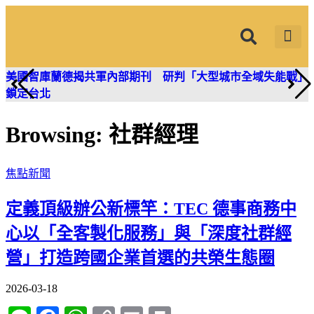
筱君台灣 PLUS
焦點新聞
知微見豐
美國智庫蘭德揭共軍內部期刊 研判「大型城市全域失能戰」
鎖定台北
Browsing:
社群經理
焦點新聞
定義頂級辦公新標竿：TEC 德事商務中
心以「全客製化服務」與「深度社群經
營」打造跨國企業首選的共榮生態圈
2026-03-18