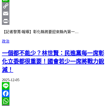
WhatsApp
Copy
Link
Email
Print
【記者黎菁/報導】彰化縣將要迎來縣內第一…
政治
一個都不能少？林世賢：民進黨每一席彰
化立委都很重要！國會若少一席將戰力銳
減！
2025-12-05
Line
Facebook