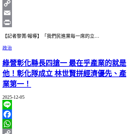
WhatsApp
Copy
Link
Email
Print
【記者黎菁/報導】「我們民進黨每一席的立…
政治
綠營彰化縣長四搶一 最在乎產業的就是
他！彰化隊成立 林世賢拼經濟優先、產
業第一！
2025-12-05
Line
Facebook
WhatsApp