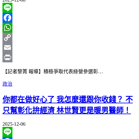
Line
Facebook
WhatsApp
Copy
Link
Email
Print
【記者黎菁 報導】積極爭取代表綠營參選彰…
政治
你都在做好心了 我怎麼還跟你收錢？ 不
只幫彰化拚經濟 林世賢更是暖男醫師！
2025-12-06