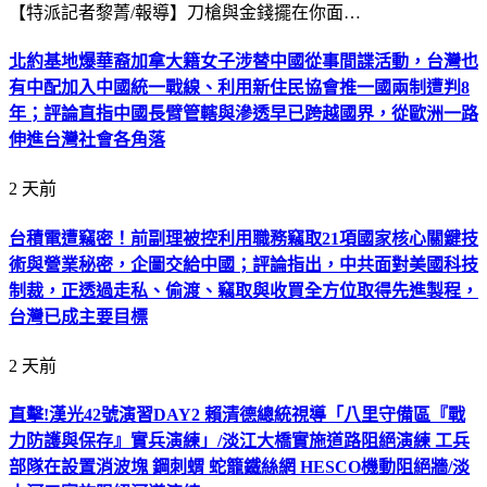
【特派記者黎菁/報導】刀槍與金錢擺在你面…
北約基地爆華裔加拿大籍女子涉替中國從事間諜活動，台灣也
有中配加入中國統一戰線、利用新住民協會推一國兩制遭判8
年；評論直指中國長臂管轄與滲透早已跨越國界，從歐洲一路
伸進台灣社會各角落
2 天前
台積電遭竊密！前副理被控利用職務竊取21項國家核心關鍵技
術與營業秘密，企圖交給中國；評論指出，中共面對美國科技
制裁，正透過走私、偷渡、竊取與收買全方位取得先進製程，
台灣已成主要目標
2 天前
直擊!漢光42號演習DAY2 賴清德總統視導「八里守備區『戰
力防護與保存』實兵演練」/淡江大橋實施道路阻絕演練 工兵
部隊在設置消波塊 鋼刺蝟 蛇籠鐵絲網 HESCO機動阻絕牆/淡