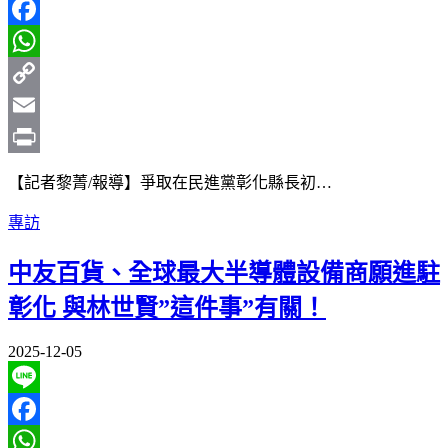
Line
Facebook
WhatsApp
Copy
Link
Email
Print
【記者黎菁/報導】爭取在民進黨彰化縣長初…
專訪
中友百貨、全球最大半導體設備商願進駐
彰化 與林世賢”這件事”有關！
2025-12-05
Line
Facebook