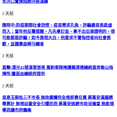
水河口實施阻絕河道演練
2 天前
陳時中:防疫期間社會恐慌、疫苗需求孔急，詐騙最容易趁虛
而入；當年他反覆提醒，凡先拿訂金、拿不出出貨證明的，很
可能都是詐騙。如今真相大白，他要求不實指控者向社會道
歉，並譴責曲解污衊者
2 天前
直擊!漢光42號演習首夜 萬鈞車隊掩護賴清德總統直奔衡山指
揮所/畫面由總統府提供
2 天前
吳崑玉狠批三不市長 施政擺爛完全推卸責任責 蔣萬安滿腦選
舉算計 無視幼童安全引爆民怨 蔣萬安逃避市政沒擔當 無能領
導恐讓市府癱瘓