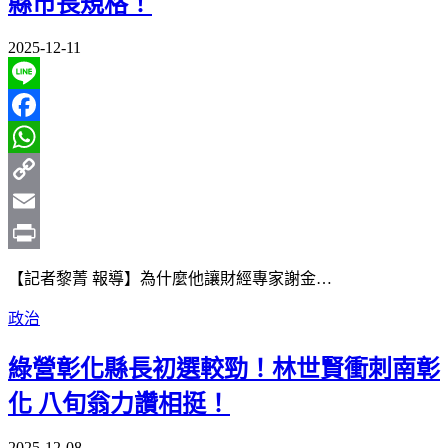
縣市長規格！
2025-12-11
Line
Facebook
WhatsApp
Copy
Link
Email
Print
【記者黎菁 報導】為什麼他讓財經專家謝金…
政治
綠營彰化縣長初選較勁！林世賢衝刺南彰
化 八旬翁力讚相挺！
2025-12-08