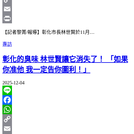
Copy
Link
Email
Print
【記者黎菁/報導】彰化市長林世賢於11月…
專訪
彰化的臭味 林世賢讓它消失了！ 「如果
你准他 我一定告你圖利！」
2025-12-04
Line
Facebook
WhatsApp
Copy