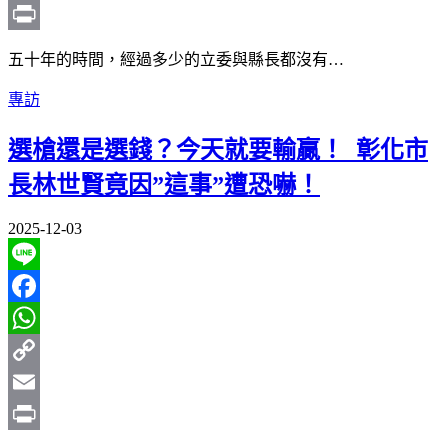
Link
Email
Print
五十年的時間，經過多少的立委與縣長都沒有…
專訪
選槍還是選錢？今天就要輸贏！ 彰化市
長林世賢竟因”這事”遭恐嚇！
2025-12-03
Line
Facebook
WhatsApp
Copy
Link
Email
Print