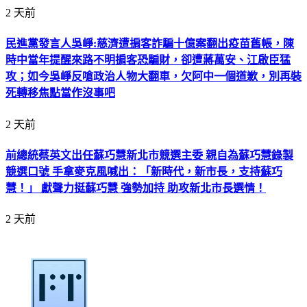
2 天前
民進黨發言人吳崢:慈濟遭掮客詐騙十億案翻出疫苗舊帳，陳
時中當年提醒來路不明掮客恐騙財，卻遭蔣萬安、江啟臣猛
攻；如今吳崢反嗆政治人物大翻車，欠阿中一個道歉，別再裝
死轉移焦點當作沒事吧
2 天前
前總統蔡英文出任蘇巧慧新北市競選主委 親自為蘇巧慧錄製
競選口號 手拿麥克風喊出：「新時代，新市長，支持蘇巧
慧！」 獻聲力挺蘇巧慧 強勢加持 助攻新北市長選情！
2 天前