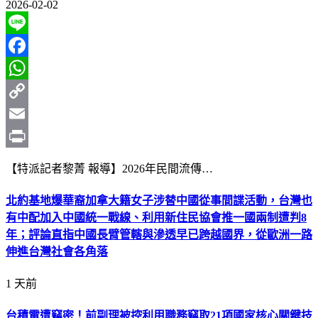
2026-02-02
Line
Facebook
WhatsApp
Copy
Link
Email
Print
【特派記者黎菁 報導】2026年民間流傳…
北約基地爆華裔加拿大籍女子涉替中國從事間諜活動，台灣也
有中配加入中國統一戰線、利用新住民協會推一國兩制遭判8
年；評論直指中國長臂管轄與滲透早已跨越國界，從歐洲一路
伸進台灣社會各角落
1 天前
台積電遭竊密！前副理被控利用職務竊取21項國家核心關鍵技