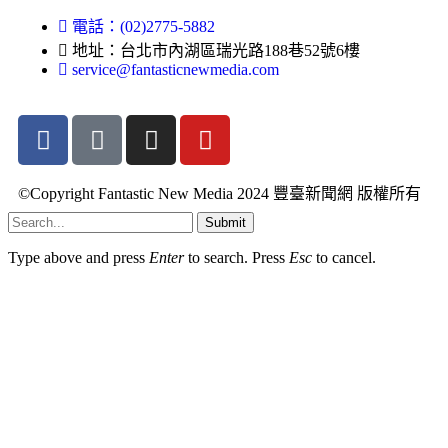
電話：(02)2775-5882
地址：台北市內湖區瑞光路188巷52號6樓
service@fantasticnewmedia.com
©Copyright Fantastic New Media 2024 豐臺新聞網 版權所有
Submit
Type above and press
Enter
to search. Press
Esc
to cancel.