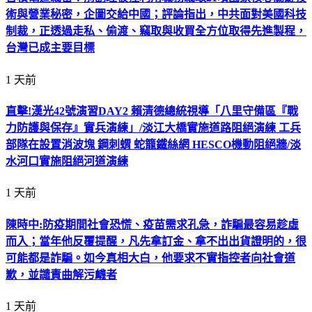
術與營業秘密，企圖交給中國；評論指出，中共面對美國科技
制裁，正透過走私、偷渡、竊取與收買全方位取得先進製程，
台灣已成主要目標
1 天前
直擊!漢光42號演習DAY2 賴清德總統視導「八里守備區『戰
力防護與保存』實兵演練」/淡江大橋實施道路阻絕演練 工兵
部隊在設置消波塊 鋼刺蝟 蛇籠鐵絲網 HESCO機動阻絕牆/淡
水河口實施阻絕河道演練
1 天前
陳時中:防疫期間社會恐慌、疫苗需求孔急，詐騙最容易趁虛
而入；當年他反覆提醒，凡先拿訂金、拿不出出貨證明的，很
可能都是詐騙。如今真相大白，他要求不實指控者向社會道
歉，並譴責曲解污衊者
1 天前