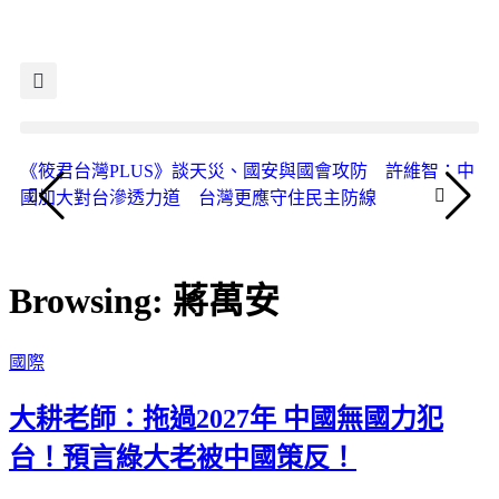
《筱君台灣PLUS》談天災、國安與國會攻防 許維智：中
《
國加大對台滲透力道 台灣更應守住民主防線
人
Browsing:
蔣萬安
國際
大耕老師：拖過2027年 中國無國力犯
台！預言綠大老被中國策反！