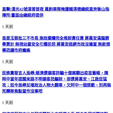
直擊!漢光42號演習首夜 萬鈞車隊掩護賴清德總統直奔衡山指
揮所/畫面由總統府提供
1 天前
吳崑玉狠批三不市長 施政擺爛完全推卸責任責 蔣萬安滿腦選
舉算計 無視幼童安全引爆民怨 蔣萬安逃避市政沒擔當 無能領
導恐讓市府癱瘓
1 天前
民進黨發言人吳崢:慈濟遭掮客詐騙十億案翻出疫苗舊帳，陳
時中當年提醒來路不明掮客恐騙財，卻遭蔣萬安、江啟臣猛
攻；如今吳崢反嗆政治人物大翻車，欠阿中一個道歉，別再裝
死轉移焦點當作沒事吧
1 天前