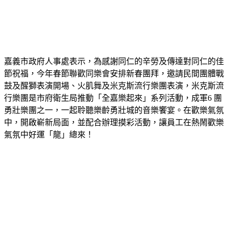
嘉義市政府人事處表示，為感謝同仁的辛勞及傳達對同仁的佳
節祝福，今年春節聯歡同樂會安排新春團拜，邀請民間團體戰
鼓及醒獅表演開場、火肌舞及米克斯流行樂團表演，米克斯流
行樂團是市府衛生局推動「全嘉樂起來」系列活動，成軍6 團
勇壯樂團之一，一起聆聽樂齡勇壯城的音樂饗宴。在歡樂氣氛
中，開啟嶄新局面，並配合辦理摸彩活動，讓員工在熱鬧歡樂
氣氛中好運「龍」總來！