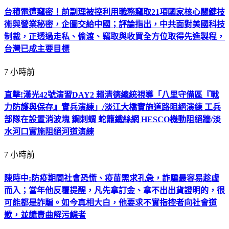
台積電遭竊密！前副理被控利用職務竊取21項國家核心關鍵技
術與營業秘密，企圖交給中國；評論指出，中共面對美國科技
制裁，正透過走私、偷渡、竊取與收買全方位取得先進製程，
台灣已成主要目標
7 小時前
直擊!漢光42號演習DAY2 賴清德總統視導「八里守備區『戰
力防護與保存』實兵演練」/淡江大橋實施道路阻絕演練 工兵
部隊在設置消波塊 鋼刺蝟 蛇籠鐵絲網 HESCO機動阻絕牆/淡
水河口實施阻絕河道演練
7 小時前
陳時中:防疫期間社會恐慌、疫苗需求孔急，詐騙最容易趁虛
而入；當年他反覆提醒，凡先拿訂金、拿不出出貨證明的，很
可能都是詐騙。如今真相大白，他要求不實指控者向社會道
歉，並譴責曲解污衊者