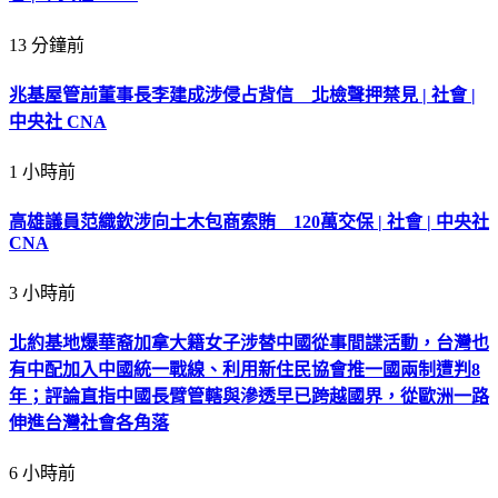
13 分鐘前
兆基屋管前董事長李建成涉侵占背信 北檢聲押禁見 | 社會 |
中央社 CNA
1 小時前
高雄議員范織欽涉向土木包商索賄 120萬交保 | 社會 | 中央社
CNA
3 小時前
北約基地爆華裔加拿大籍女子涉替中國從事間諜活動，台灣也
有中配加入中國統一戰線、利用新住民協會推一國兩制遭判8
年；評論直指中國長臂管轄與滲透早已跨越國界，從歐洲一路
伸進台灣社會各角落
6 小時前