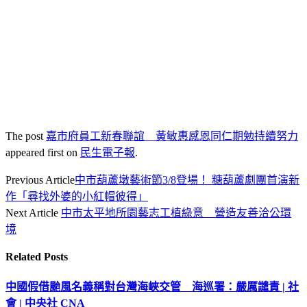
The post
嘉市府員工新春聯誼 黃敏惠感恩同仁期勉持續努力
appeared first on
民生電子報
.
Previous Article
中市葫蘆墩藝術節3/8登場！ 糖葫蘆劇團首演新
作「尋找外婆的小紅帽彼得」
Next Article
中市太平地所園藝志工植綠意 營造友善洽公環
境
Related
Posts
中國假借颱風名義稱對台灣海峽交管 海巡署：嚴厲譴責 | 社
會 | 中央社 CNA