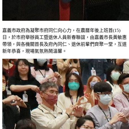
嘉義市政府為凝聚市府同仁向心力，在農曆年後上班首(15)
日，於市府舉辦員工暨退休人員新春聯誼，由嘉義市長黃敏惠
帶領，與各機關首長及府內同仁、退休前輩們齊聚一堂，互道
新年恭喜，現場氣氛熱鬧溫馨。