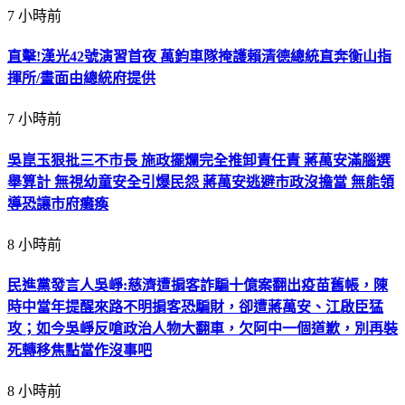
7 小時前
直擊!漢光42號演習首夜 萬鈞車隊掩護賴清德總統直奔衡山指
揮所/畫面由總統府提供
7 小時前
吳崑玉狠批三不市長 施政擺爛完全推卸責任責 蔣萬安滿腦選
舉算計 無視幼童安全引爆民怨 蔣萬安逃避市政沒擔當 無能領
導恐讓市府癱瘓
8 小時前
民進黨發言人吳崢:慈濟遭掮客詐騙十億案翻出疫苗舊帳，陳
時中當年提醒來路不明掮客恐騙財，卻遭蔣萬安、江啟臣猛
攻；如今吳崢反嗆政治人物大翻車，欠阿中一個道歉，別再裝
死轉移焦點當作沒事吧
8 小時前