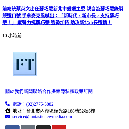
前總統蔡英文出任蘇巧慧新北市競選主委 親自為蘇巧慧錄製
競選口號 手拿麥克風喊出：「新時代，新市長，支持蘇巧
慧！」 獻聲力挺蘇巧慧 強勢加持 助攻新北市長選情！
10 小時前
關於我們
新聞聯絡
合作提案
隱私權政策
訂閱
電話：(02)2775-5882
地址：台北市內湖區瑞光路188巷52號6樓
service@fantasticnewmedia.com