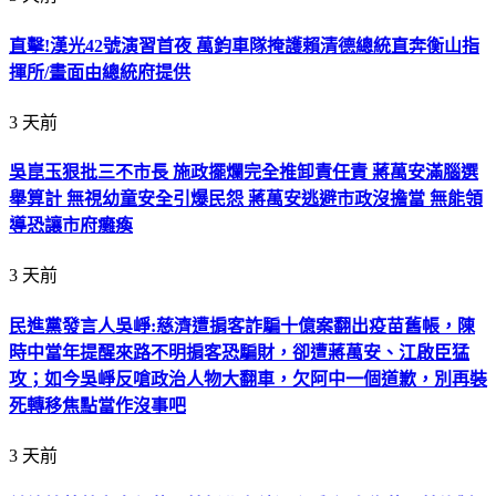
直擊!漢光42號演習首夜 萬鈞車隊掩護賴清德總統直奔衡山指
揮所/畫面由總統府提供
3 天前
吳崑玉狠批三不市長 施政擺爛完全推卸責任責 蔣萬安滿腦選
舉算計 無視幼童安全引爆民怨 蔣萬安逃避市政沒擔當 無能領
導恐讓市府癱瘓
3 天前
民進黨發言人吳崢:慈濟遭掮客詐騙十億案翻出疫苗舊帳，陳
時中當年提醒來路不明掮客恐騙財，卻遭蔣萬安、江啟臣猛
攻；如今吳崢反嗆政治人物大翻車，欠阿中一個道歉，別再裝
死轉移焦點當作沒事吧
3 天前