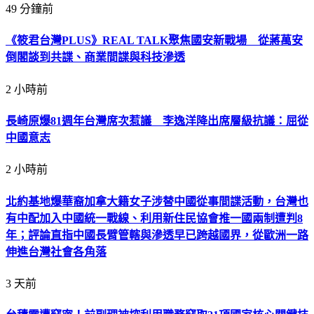
49 分鐘前
《筱君台灣PLUS》REAL TALK聚焦國安新戰場 從蔣萬安
倒閣談到共諜、商業間諜與科技滲透
2 小時前
長崎原爆81週年台灣席次惹議 李逸洋降出席層級抗議：屈從
中國意志
2 小時前
北約基地爆華裔加拿大籍女子涉替中國從事間諜活動，台灣也
有中配加入中國統一戰線、利用新住民協會推一國兩制遭判8
年；評論直指中國長臂管轄與滲透早已跨越國界，從歐洲一路
伸進台灣社會各角落
3 天前