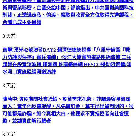
台積電遭竊密！前副理被控利用職務竊取21項國家核心關鍵技
術與營業秘密，企圖交給中國；評論指出，中共面對美國科技
制裁，正透過走私、偷渡、竊取與收買全方位取得先進製程，
台灣已成主要目標
3 天前
直擊!漢光42號演習DAY2 賴清德總統視導「八里守備區『戰
力防護與保存』實兵演練」/淡江大橋實施道路阻絕演練 工兵
部隊在設置消波塊 鋼刺蝟 蛇籠鐵絲網 HESCO機動阻絕牆/淡
水河口實施阻絕河道演練
3 天前
陳時中:防疫期間社會恐慌、疫苗需求孔急，詐騙最容易趁虛
而入；當年他反覆提醒，凡先拿訂金、拿不出出貨證明的，很
可能都是詐騙。如今真相大白，他要求不實指控者向社會道
歉，並譴責曲解污衊者
3 天前