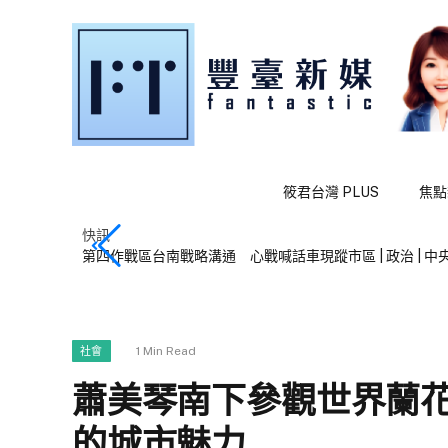
筱君台灣 PLUS
焦點
快訊
第四作戰區台南戰略溝通 心戰喊話車現蹤市區 | 政治 | 中央
1 Min Read
社會
蕭美琴南下參觀世界蘭
的城市魅力