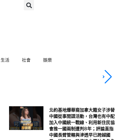
生活
社會
娛樂
林佳龍：熊本震
北約基地爆華裔加拿大籍女子涉替
中國從事間諜活動，台灣也有中配
加入中國統一戰線、利用新住民協
會推一國兩制遭判8年；評論直指
中國長臂管轄與滲透早已跨越國