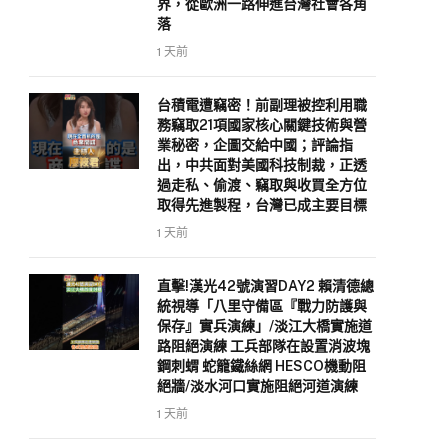
界，從歐洲一路伸進台灣社會各角
落
1 天前
台積電遭竊密！前副理被控利用職
務竊取21項國家核心關鍵技術與營
業秘密，企圖交給中國；評論指
出，中共面對美國科技制裁，正透
過走私、偷渡、竊取與收買全方位
取得先進製程，台灣已成主要目標
1 天前
直擊!漢光42號演習DAY2 賴清德總
統視導「八里守備區『戰力防護與
保存』實兵演練」/淡江大橋實施道
路阻絕演練 工兵部隊在設置消波塊
鋼刺蝟 蛇籠鐵絲網 HESCO機動阻
絕牆/淡水河口實施阻絕河道演練
1 天前