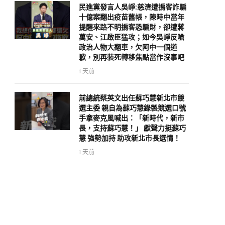
民進黨發言人吳崢:慈濟遭掮客詐騙
十億案翻出疫苗舊帳，陳時中當年
提醒來路不明掮客恐騙財，卻遭蔣
萬安、江啟臣猛攻；如今吳崢反嗆
政治人物大翻車，欠阿中一個道
歉，別再裝死轉移焦點當作沒事吧
1 天前
前總統蔡英文出任蘇巧慧新北市競
選主委 親自為蘇巧慧錄製競選口號
手拿麥克風喊出：「新時代，新市
長，支持蘇巧慧！」 獻聲力挺蘇巧
慧 強勢加持 助攻新北市長選情！
1 天前