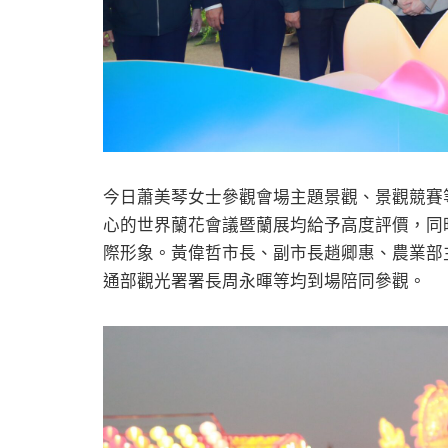
今日蕭美琴女士參觀會場主題景觀、景觀競賽
心的世界蘭花會議暨蘭展均給予高度評價，同
際形象。黃偉哲市長、副市長趙卿惠、農業部
通部觀光署署長周永暉等均到場陪同參觀。