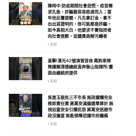
陳時中:防疫期間社會恐慌、疫苗需
求孔急，詐騙最容易趁虛而入；當
年他反覆提醒，凡先拿訂金、拿不
出出貨證明的，很可能都是詐騙。
如今真相大白，他要求不實指控者
向社會道歉，並譴責曲解污衊者
1 天前
直擊!漢光42號演習首夜 萬鈞車隊
掩護賴清德總統直奔衡山指揮所/畫
面由總統府提供
1 天前
吳崑玉狠批三不市長 施政擺爛完全
推卸責任責 蔣萬安滿腦選舉算計 無
視幼童安全引爆民怨 蔣萬安逃避市
政沒擔當 無能領導恐讓市府癱瘓
1 天前