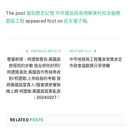
The post
復刻歷史記憶 中市建設局長視察美村綜合服務
園區工程
appeared first on
民生電子報
.
PREVIOUS ARTICLE
NEXT ARTICLE
豐臺新媒｜柯建銘警告:黃國昌
中市地政局工程獲金安獎肯定
想得到的步數 我全把你封死!/
市政會議獻獎分享榮耀
柯建銘直批:黃國昌作秀抹黑收
割/柯建銘:上帝給我的考驗 我
把黃國昌當貴人/國會調查權無
線上綱 柯建銘:黃國昌毀憲亂政
｜20240227｜
RELATED
POSTS