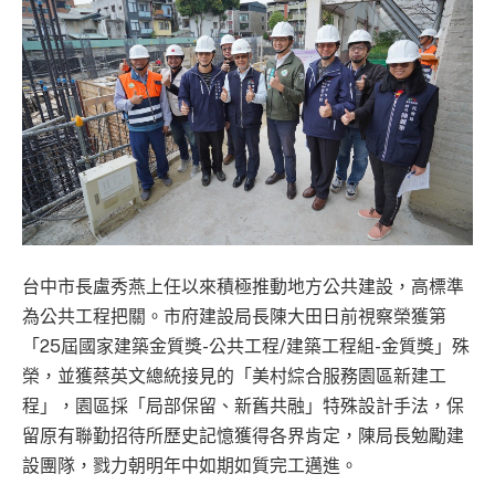
台中市長盧秀燕上任以來積極推動地方公共建設，高標準
為公共工程把關。市府建設局長陳大田日前視察榮獲第
「25屆國家建築金質獎-公共工程/建築工程組-金質獎」殊
榮，並獲蔡英文總統接見的「美村綜合服務園區新建工
程」，園區採「局部保留、新舊共融」特殊設計手法，保
留原有聯勤招待所歷史記憶獲得各界肯定，陳局長勉勵建
設團隊，戮力朝明年中如期如質完工邁進。