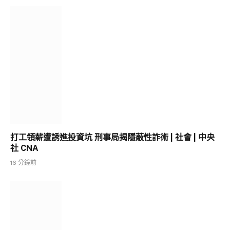
打工領薪遭誘進投資坑 刑事局揭隱蔽性詐術 | 社會 | 中央
社 CNA
16 分鐘前