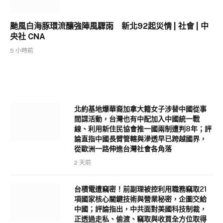
颱風白海豚環流釀強陣風驟雨 新北92起災情 | 社會 | 中
央社 CNA
5 小時前
北約基地爆華裔加拿大籍女子涉替中國從事
間諜活動，台灣也有中配加入中國統一戰
線、利用新住民協會推一國兩制遭判8年；評
論直指中國長臂管轄與滲透早已跨越國界，
從歐洲一路伸進台灣社會各角落
2 天前
台積電遭竊密！前副理被控利用職務竊取21
項國家核心關鍵技術與營業秘密，企圖交給
中國；評論指出，中共面對美國科技制裁，
正透過走私、偷渡、竊取與收買全方位取得