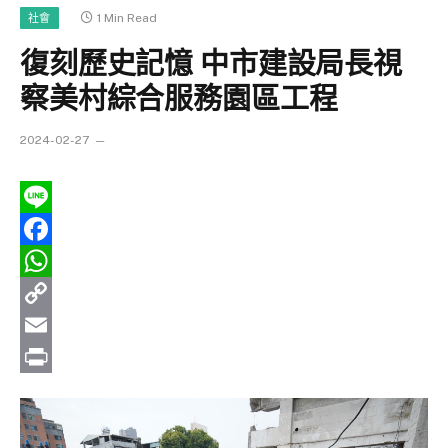
1 Min Read
社會
復刻歷史記憶 中市建設局長視
察美村綜合服務園區工程
2024-02-27
Line
Facebook
WhatsApp
Copy
Link
Email
Print