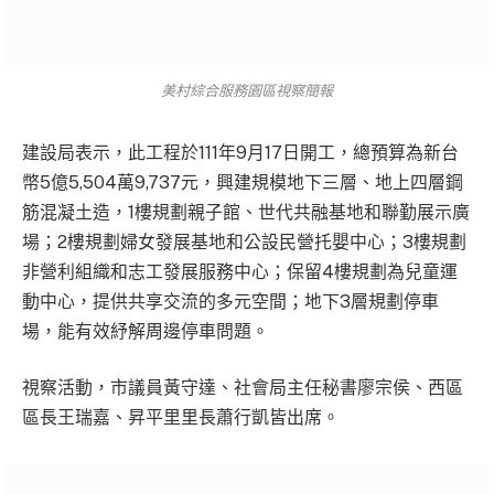
美村綜合服務園區視察簡報
建設局表示，此工程於111年9月17日開工，總預算為新台
幣5億5,504萬9,737元，興建規模地下三層、地上四層鋼
筋混凝土造，1樓規劃親子館、世代共融基地和聯勤展示廣
場；2樓規劃婦女發展基地和公設民營托嬰中心；3樓規劃
非營利組織和志工發展服務中心；保留4樓規劃為兒童運
動中心，提供共享交流的多元空間；地下3層規劃停車
場，能有效紓解周邊停車問題。
視察活動，市議員黃守達、社會局主任秘書廖宗侯、西區
區長王瑞嘉、昇平里里長蕭行凱皆出席。