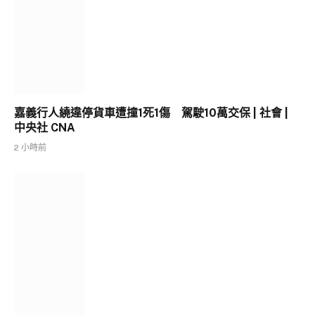
嘉義行人繞違停貨車遭撞1死1傷 駕駛10萬交保 | 社會 |
中央社 CNA
2 小時前