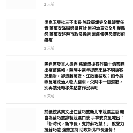
2 天前
吳崑玉狠批三不市長 施政擺爛完全推卸責任
責 蔣萬安滿腦選舉算計 無視幼童安全引爆民
怨 蔣萬安逃避市政沒擔當 無能領導恐讓市府
癱瘓
2 天前
民進黨發言人吳崢:慈濟遭掮客詐騙十億案翻
出疫苗舊帳，陳時中當年提醒來路不明掮客
恐騙財，卻遭蔣萬安、江啟臣猛攻；如今吳
崢反嗆政治人物大翻車，欠阿中一個道歉，
別再裝死轉移焦點當作沒事吧
2 天前
前總統蔡英文出任蘇巧慧新北市競選主委 親
自為蘇巧慧錄製競選口號 手拿麥克風喊出：
「新時代，新市長，支持蘇巧慧！」 獻聲力
挺蘇巧慧 強勢加持 助攻新北市長選情！