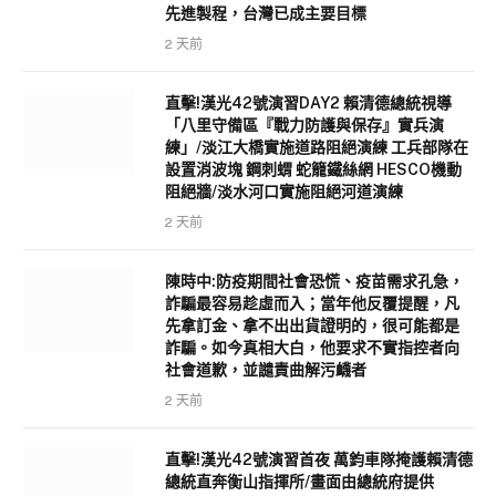
先進製程，台灣已成主要目標
2 天前
直擊!漢光42號演習DAY2 賴清德總統視導
「八里守備區『戰力防護與保存』實兵演
練」/淡江大橋實施道路阻絕演練 工兵部隊在
設置消波塊 鋼刺蝟 蛇籠鐵絲網 HESCO機動
阻絕牆/淡水河口實施阻絕河道演練
2 天前
陳時中:防疫期間社會恐慌、疫苗需求孔急，
詐騙最容易趁虛而入；當年他反覆提醒，凡
先拿訂金、拿不出出貨證明的，很可能都是
詐騙。如今真相大白，他要求不實指控者向
社會道歉，並譴責曲解污衊者
2 天前
直擊!漢光42號演習首夜 萬鈞車隊掩護賴清德
總統直奔衡山指揮所/畫面由總統府提供