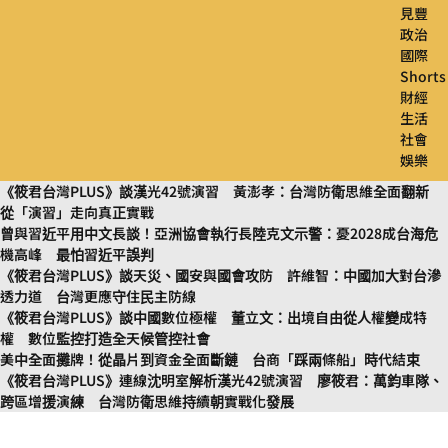
見豐
政治
國際
Shorts
財經
生活
社會
娛樂
《筱君台灣PLUS》談漢光42號演習 黃澎孝：台灣防衛思維全面翻新
從「演習」走向真正實戰
曾與習近平用中文長談！亞洲協會執行長陸克文示警：憂2028成台海危
機高峰 最怕習近平誤判
《筱君台灣PLUS》談天災、國安與國會攻防 許維智：中國加大對台滲
透力道 台灣更應守住民主防線
《筱君台灣PLUS》談中國數位極權 董立文：出境自由從人權變成特
權 數位監控打造全天候管控社會
美中全面攤牌！從晶片到資金全面斷鏈 台商「踩兩條船」時代結束
《筱君台灣PLUS》連線沈明室解析漢光42號演習 廖筱君：萬鈞車隊、
跨區增援演練 台灣防衛思維持續朝實戰化發展