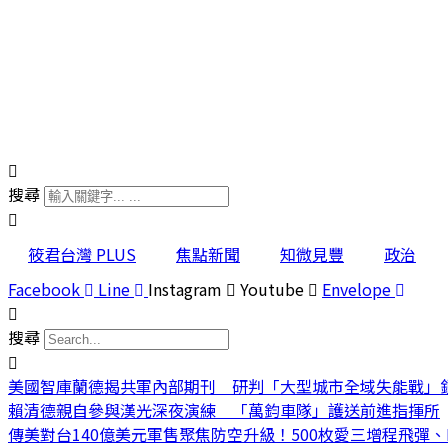
搜尋
筱君台灣 PLUS
焦點新聞
知微見豐
政治
Facebook
Line
Instagram
Youtube
Envelope
搜尋
美國智庫蘭德揭共軍內部期刊 研判「大型城市全域失能戰」
賴清德親自參與漢光深夜演練 「萬鈞車隊」護送前進指揮所
傳美對台140億美元軍售聚焦防空升級！500枚愛三增程飛彈、