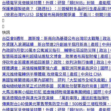
台積電罕見借鏡英特爾！外媒：研發「類EMIB」封裝 產能
保護美國製造商？《路透社》：川普擬對多晶矽衍生產品課15
《筱君台灣PLUS》談藍營布局與倒閣爭議 王義川：倒閣只
快訊
台亞會8週年 蕭新煌：新南向為基礎公布台灣印太戰略 | 政治 |
外資匯入浪潮延續 新台幣連2升創逾半個月新高 | 產經 | 中央社
內政部9月發10萬本公寓減災指引 輔導社區設防災隊 | 政治 | 
智慧局首設專利超級站進駐文博會 助業者布局智財權 | 產經 | 
停砍年金若違憲將追回差額？政院：依判決執行後續 | 政治 | 中
媒體調查：英情報機關軍情六處 獲歐洲同業最高評分 | 國際 | 
東元推綠電轉供半導體廠 攻綠電交易 | 產經 | 中央社 CNA
美國智庫蘭德揭共軍內部期刊 研判「大型城市全域失能戰」
緬甸總統敏昂萊正式訪問泰國 民團批勿替軍政府背書 | 國際 | 
大馬派專案小組赴印尼 追查機師跨境運毒集團網絡 | 國際 | 中央
賴清德親自參與漢光深夜演練 「萬鈞車隊」護送前進指揮所
傳美對台140億美元軍售聚焦防空升級！500枚愛三增程飛彈、
台積電罕見借鏡英特爾！外媒：研發「類EMIB」封裝 產能