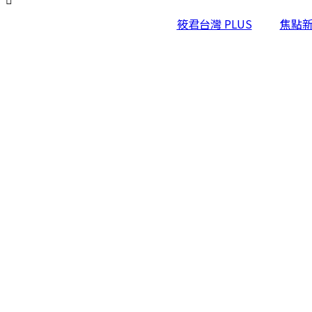
筱君台灣 PLUS
焦點