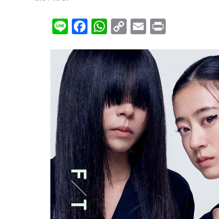
Line
Facebook
WhatsApp
Copy
Email
Print
Link