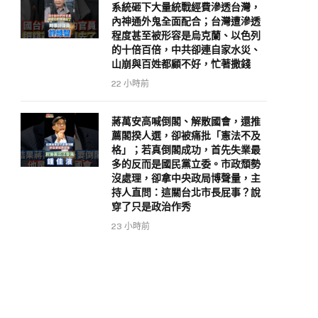
系統砸下大量統戰經費滲透台灣，
內神通外鬼全面配合；台灣遭滲透
程度甚至被形容是烏克蘭、以色列
的十倍百倍，中共卻連自家水災、
山崩與百姓都顧不好，忙著撒錢
22 小時前
蔣萬安高喊倒閣、解散國會，還推
薦閣揆人選，卻被痛批「憲法不及
格」；若真倒閣成功，首先失業最
多的反而是國民黨立委。市政頹勢
沒處理，卻拿中央政局博聲量，主
持人直問：這關台北市長屁事？說
穿了只是政治作秀
23 小時前