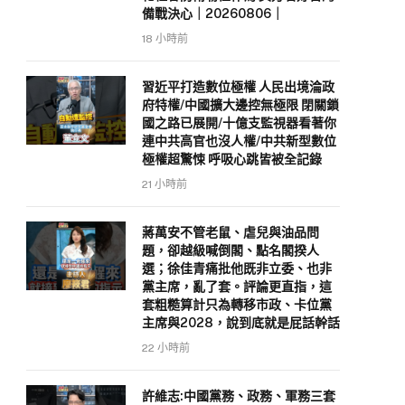
備戰決心｜20260806｜
18 小時前
習近平打造數位極權 人民出境淪政
府特權/中國擴大邊控無極限 閉關鎖
國之路已展開/十億支監視器看著你
連中共高官也沒人權/中共新型數位
極權超驚悚 呼吸心跳皆被全記錄
21 小時前
蔣萬安不管老鼠、虐兒與油品問
題，卻越級喊倒閣、點名閣揆人
選；徐佳青痛批他既非立委、也非
黨主席，亂了套。評論更直指，這
套粗糙算計只為轉移市政、卡位黨
主席與2028，說到底就是屁話幹話
22 小時前
許維志:中國黨務、政務、軍務三套