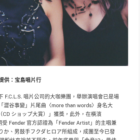
提供：宝島唱片行
apan 旗下 F.C.L.S. 唱片公司的大咖樂團，舉辦演唱會已是場
事變」片尾曲〈more than words〉身名大
（CD ショップ大賞）」獲獎，此外，在橫濱
ender 官方認證為「Fender Artist」的主唱兼
りか、男鼓手フクダヒロア所組成，成團至今已發