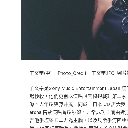
羊文学(中) Photo_Credit：羊文学JPG
照片
羊文學是Sony Music Entertainment J
場秒殺，他們更甫以演唱《咒術迴戰》第二季「澀谷
噪，去年還與藤井風一同於「日本 CD 店大獎
arena 售票演唱會還秒殺，非常成功！而由近期受 F
吉他手塩塚モエカ為主腦，以及貝斯手河西ゆ