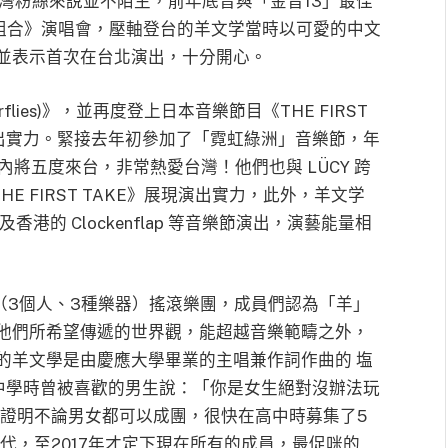
對台灣粉絲來說並不陌生，前年底曾與「金音13」最佳
《神仙組合》演唱會，壓軸登台的羊文学當時以可愛的中文
並表示首次在台北演出，十分開心。
terflies)》，並再度登上日本音樂節目《THE FIRST
演出實力。緊接去年初參加了「霓虹綠洲」音樂節，年
兩年內將五度來台，非常熱愛台灣！他們也與 LÜCY 跨
E FIRST TAKE》展現演出實力，此外，羊文学
 以及香港的 Clockenflap 等音樂節演出，演藝能量相
CE（3個人、3種樂器）搖滾樂團，成員們認為「羊」
他們所希望傳遞的世界觀，能超越音樂範疇之外，
的羊文學是由慶應大學畢業的主唱兼作詞作曲的 塩
在中學時曾被喜歡的男生說：「你是女生絕對沒辦法玩
來證明不論男女都可以成團，很快在高中時募集了5
代，至2017年才定下現在所有的成員，最促咪的