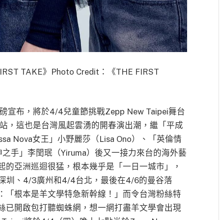
RST TAKE》Photo Credit：《THE FIRST
，將於4/4兒童節挑戰Zepp New Taipei舞台
4》台北站，這也是台灣風起雲湧的開春演出潮，繼「平成
ssa Nova女王」小野麗莎（Lisa Ono）、「英倫情
愛神之手」李閏珉（Yiruma）後又一接力來台的海外藝
起的亞洲巡迴很猛，根本幾乎是「一日一城市」，
/2深圳、4/3廣州和4/4台北，最後在4/6的曼谷落
：「根本是羊文學特急新幹線！」而令台灣粉絲特
絲已開啟包打聽蜘蛛網，想一網打盡羊文學會出現