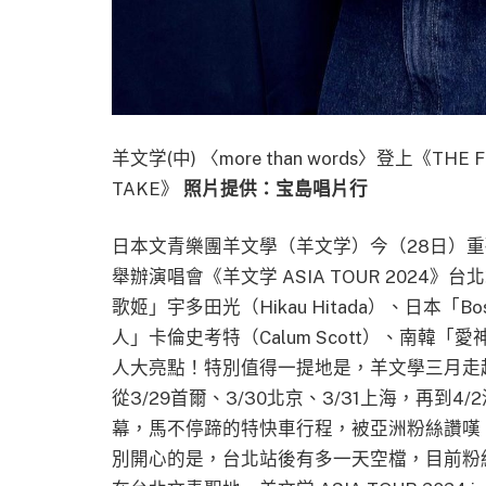
羊文学(中) 〈more than words〉登上《THE FI
TAKE》
照片提供：宝島唱片行
日本文青樂團羊文學（羊文学）今（28日）重磅宣布
舉辦演唱會《羊文学 ASIA TOUR 202
歌姬」宇多田光（Hikau Hitada）、日本「Bo
人」卡倫史考特（Calum Scott）、南韓「
人大亮點！特別值得一提地是，羊文學三月走
從3/29首爾、3/30北京、3/31上海，再到4
幕，馬不停蹄的特快車行程，被亞洲粉絲讚嘆
別開心的是，台北站後有多一天空檔，目前粉