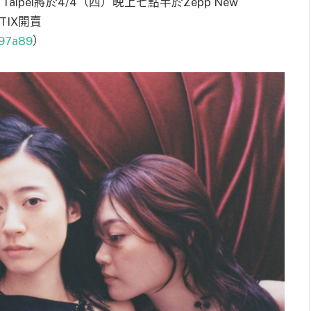
 Taipei將於4/4（四）晚上七點半於Zepp New
TIX開賣
297a89
）