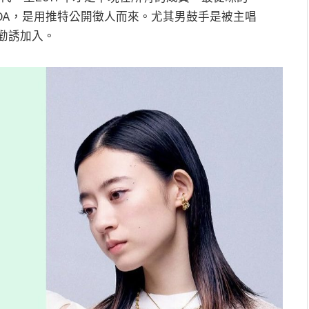
HIROA，是用推特公開徵人而來。尤其男鼓手是被主唱
勸誘加入。