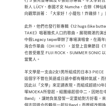
行 3 張完整專輯及 6 張迷你專輯。羊文學
新人 LÜCY、泰國才女 Numcha，合辦
向觀眾說著：「大家好！小籠包！炸雞排！」
此外，他們也發行新專輯《12 hugs (like but
TAKE》唱著膾炙人口的歌曲，展現精湛的
中假Legacy taipei舉辦了專場演唱會，在
海合作單曲〈OH HEY〉，並登上音樂節目《TH
也曾受邀至 FUJI ROCK、SUMMER SONIC
當驚人。
羊文學是一支由2女1男所組成的日本3 PIE
這個字不管在英語或日語中都有種帥氣感，而
因此以「文學」來定調表現。而組成超過10年
塚MOEKA所發起，組團緣起很中二，因她
Band」，讓她負氣發誓一定要給對方好看，
個志同道合的夥伴一起玩Band。而歷經改朝換