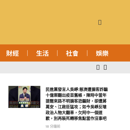
財經
生活
社會
娛樂
民進黨發言人吳崢:慈濟遭掮客詐騙
十億案翻出疫苗舊帳，陳時中當年
提醒來路不明掮客恐騙財，卻遭蔣
萬安、江啟臣猛攻；如今吳崢反嗆
政治人物大翻車，欠阿中一個道
歉，別再裝死轉移焦點當作沒事吧
18 分鐘前