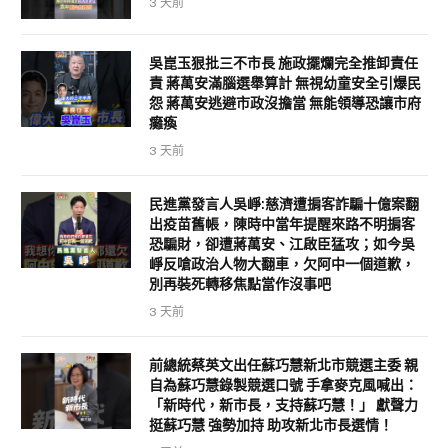
3 天前
吳崑玉狠批三不市長 施政擺爛完全推卸責任
責 蔣萬安滿腦選舉算計 無視幼童安全引爆民
怨 蔣萬安逃避市政沒擔當 無能領導恐讓市府
癱瘓
3 天前
民進黨發言人吳崢:慈濟遭掮客詐騙十億案翻
出疫苗舊帳，陳時中當年提醒來路不明掮客
恐騙財，卻遭蔣萬安、江啟臣猛攻；如今吳
崢反嗆政治人物大翻車，欠阿中一個道歉，
別再裝死轉移焦點當作沒事吧
3 天前
前總統蔡英文出任蘇巧慧新北市競選主委 親
自為蘇巧慧錄製競選口號 手拿麥克風喊出：
「新時代，新市長，支持蘇巧慧！」 獻聲力
挺蘇巧慧 強勢加持 助攻新北市長選情！