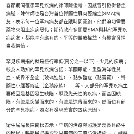
春節期間罹患罕見疾病的律師陳俊翰，因感冒引發併發症
病逝，陳律師也是台灣首位脊髓性肌肉萎縮症(SMA)病
友，表示每一位罕病病友都在跟時間賽跑，他們迫切需要
藥物來阻止疾病惡化；期待政府多關愛SMA與其他罕見疾
病病友，都能享有應有的、平等的醫療權益，有機會發揮
自我價值。
罕見疾病指的就是盛行率低(萬分之一以下)、少見的疾病；
較為人熟知的罕見疾病包括：苯酮尿症、重型海洋性貧
血、成骨不全症（玻璃娃娃）、黏多醣症（黏寶寶）、脊
髓性小腦萎縮症（企鵝家族）……等。大部分的罕見疾病主
要成因是基因發生缺陷，導致先天性的疾病，而基因缺
陷，有些是突變而來的，有些是遺傳而來的。然而也有部
分的罕見疾病，還沒有發現確實的致病原因。
衛生局局長陳南松表示，罕病的治療與照護是漫長且終生
的歷程，呼籲民眾採取罕見疾病的三道防治措施:一、 結婚