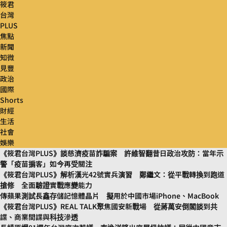
筱君
台灣
PLUS
焦點
新聞
知微
見豐
政治
國際
Shorts
財經
生活
社會
娛樂
《筱君台灣PLUS》談慈濟疫苗詐騙案 許維智翻昔日政治攻防：當年示
警「疫苗掮客」如今再受關注
《筱君台灣PLUS》解析漢光42號實兵演習 鄭繼文：從平戰轉換到跑道
搶修 全面驗證實戰應變能力
傳蘋果測試長鑫存儲記憶體晶片 擬用於中國市場iPhone、MacBook
《筱君台灣PLUS》REAL TALK聚焦國安新戰場 從蔣萬安倒閣談到共
諜、商業間諜與科技滲透