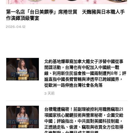
第一名店「台日美饌季」席捲世貿 天麴豬與日本職人手
作演繹頂級饗宴
2026-04-12
北約基地爆華裔加拿大籍女子涉替中國從事
間諜活動，台灣也有中配加入中國統一戰
線、利用新住民協會推一國兩制遭判8年；評
論直指中國長臂管轄與滲透早已跨越國界，
從歐洲一路伸進台灣社會各角落
3 天前
台積電遭竊密！前副理被控利用職務竊取21
項國家核心關鍵技術與營業秘密，企圖交給
中國；評論指出，中共面對美國科技制裁，
正透過走私、偷渡、竊取與收買全方位取得