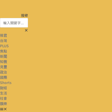
搜尋
筱君
台灣
PLUS
焦點
新聞
知微
見豐
政治
國際
Shorts
財經
生活
社會
娛樂