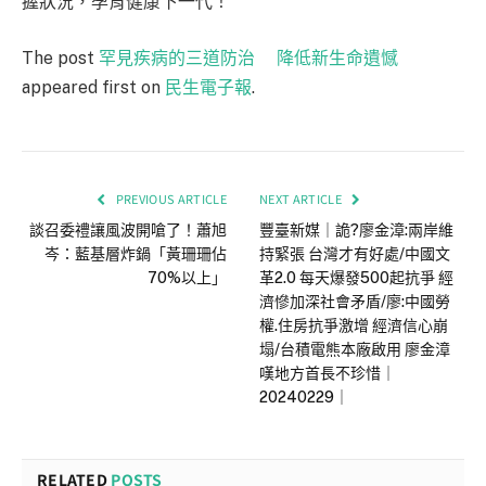
握狀況，孕育健康下一代！
The post
罕見疾病的三道防治 降低新生命遺憾
appeared first on
民生電子報
.
PREVIOUS ARTICLE
NEXT ARTICLE
談召委禮讓風波開嗆了！蕭旭
豐臺新媒｜詭?廖金漳:兩岸維
岑：藍基層炸鍋「黃珊珊佔
持緊張 台灣才有好處/中國文
70%以上」
革2.0 每天爆發500起抗爭 經
濟慘加深社會矛盾/廖:中國勞
權.住房抗爭激增 經濟信心崩
塌/台積電熊本廠啟用 廖金漳
嘆地方首長不珍惜｜
20240229｜
RELATED
POSTS