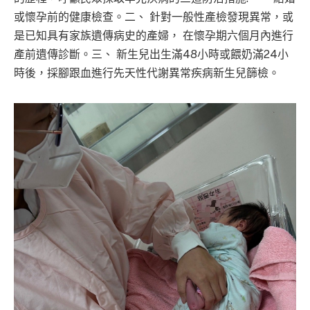
或懷孕前的健康檢查。二、 針對一般性產檢發現異常，或
是已知具有家族遺傳病史的產婦， 在懷孕期六個月內進行
產前遺傳診斷。三、 新生兒出生滿48小時或餵奶滿24小
時後，採腳跟血進行先天性代謝異常疾病新生兒篩檢。