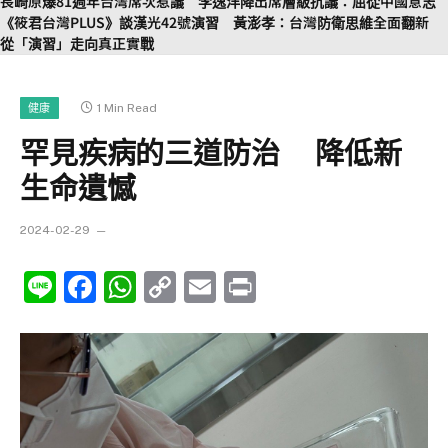
長崎原爆81週年台灣席次惹議 李逸洋降出席層級抗議：屈從中國意志
《筱君台灣PLUS》談漢光42號演習 黃澎孝：台灣防衛思維全面翻新
從「演習」走向真正實戰
1 Min Read
健康
罕見疾病的三道防治 降低新
生命遺憾
2024-02-29
Line
Facebook
WhatsApp
Copy
Email
Print
Link