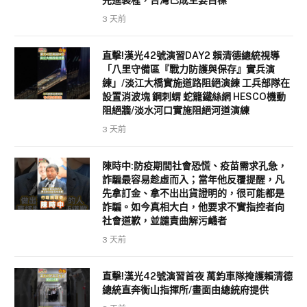
先進製程，台灣已成主要目標
3 天前
直擊!漢光42號演習DAY2 賴清德總統視導
「八里守備區『戰力防護與保存』實兵演
練」/淡江大橋實施道路阻絕演練 工兵部隊在
設置消波塊 鋼刺蝟 蛇籠鐵絲網 HESCO機動
阻絕牆/淡水河口實施阻絕河道演練
3 天前
陳時中:防疫期間社會恐慌、疫苗需求孔急，
詐騙最容易趁虛而入；當年他反覆提醒，凡
先拿訂金、拿不出出貨證明的，很可能都是
詐騙。如今真相大白，他要求不實指控者向
社會道歉，並譴責曲解污衊者
3 天前
直擊!漢光42號演習首夜 萬鈞車隊掩護賴清德
總統直奔衡山指揮所/畫面由總統府提供