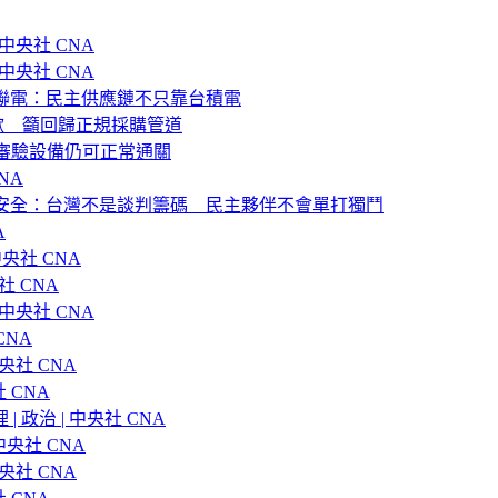
中央社 CNA
中央社 CNA
點名聯電：民主供應鏈不只靠台積電
歉 籲回歸正規採購管道
審驗設備仍可正常通關
NA
台海安全：台灣不是談判籌碼 民主夥伴不會單打獨鬥
A
央社 CNA
 CNA
中央社 CNA
CNA
央社 CNA
 CNA
政治 | 中央社 CNA
央社 CNA
央社 CNA