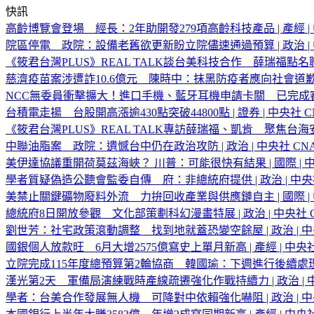
快訊
高齡博覽會登場 經長：2年助開發279項高齡科技產品 | 產經 | 
院區停電 政院：設備老舊欲更新盼立院儘速通過預算 | 政治 | 
《筱君台灣PLUS》REAL TALK談台美科技合作 薛瑞福
慈濟疫苗案涉遭詐10.6億元 陳時中：抹黑防疫者應向社會道
NCC無委員衝擊擴大！進口手機、藍牙耳機申請卡關 已完成
台積電走揚 台股開高漲逾430點突破44800點 | 證券 | 中央社 C
《筱君台灣PLUS》REAL TALK專訪薛瑞福、凱肯 聚焦
中聯油脂案 政院：遺憾台中仍在政治攻防 | 政治 | 中央社 CN
美伊達協議重開荷莫茲海峽？ 川普：可能很快有結果 | 國際 | 中
學者質疑偽造公聽會監委自傳 府：非總統府提供 | 政治 | 中央社
美禁止關鍵礦物廢料外流 力拚回收產業與供應鏈自主 | 國際 | 
總統府8日開放參觀 文化部策劃科幻漫畫特展 | 政治 | 中央社 
劉世芳：社宅政策滾動調整 找到地就蓋恐變空餘屋 | 政治 | 中
國銀個人放款旺 6月大增2575億寫史上單月新高 | 產經 | 中央社
立院完成115年度總預算第2輪協商 韓國瑜：下週進行後續處理 | 
漢光第2天 軍備局演練戰時產線疏遷強化作戰持續力 | 政治 | 中
學者：台美合作發展無人機 可降對中依賴強化嚇阻 | 政治 | 中