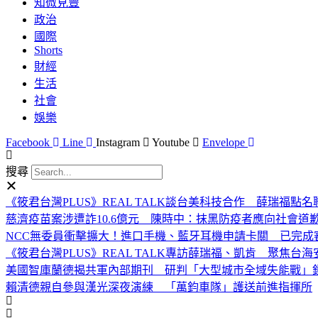
知微見豐
政治
國際
Shorts
財經
生活
社會
娛樂
Facebook
Line
Instagram
Youtube
Envelope
搜尋
《筱君台灣PLUS》REAL TALK談台美科技合作 薛瑞福
慈濟疫苗案涉遭詐10.6億元 陳時中：抹黑防疫者應向社會道
NCC無委員衝擊擴大！進口手機、藍牙耳機申請卡關 已完成
《筱君台灣PLUS》REAL TALK專訪薛瑞福、凱肯 聚焦
美國智庫蘭德揭共軍內部期刊 研判「大型城市全域失能戰」
賴清德親自參與漢光深夜演練 「萬鈞車隊」護送前進指揮所