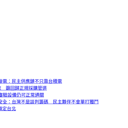
點名聯電：民主供應鏈不只靠台積電
歉 籲回歸正規採購管道
審驗設備仍可正常通關
台海安全：台灣不是談判籌碼 民主夥伴不會單打獨鬥
鎖定台北