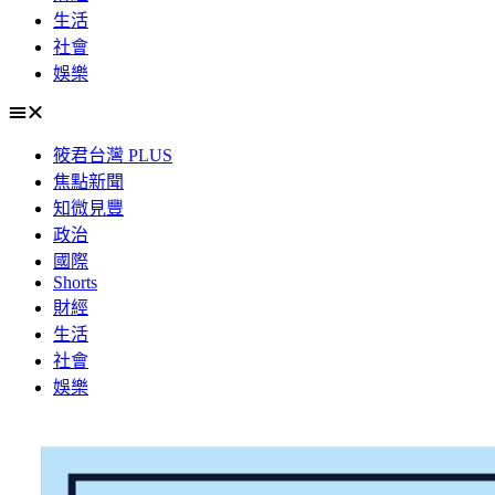
生活
社會
娛樂
筱君台灣 PLUS
焦點新聞
知微見豐
政治
國際
Shorts
財經
生活
社會
娛樂