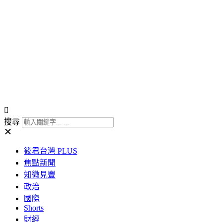
搜尋
筱君台灣 PLUS
焦點新聞
知微見豐
政治
國際
Shorts
財經