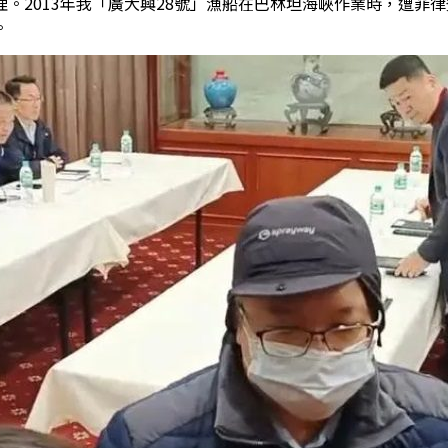
。2013年我「廣大興28號」漁船在巴林坦海峽作業時，遭菲
。