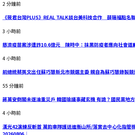
2 分鐘前
《筱君台灣PLUS》REAL TALK談台美科技合作 薛瑞福點
3 小時前
慈濟疫苗案涉遭詐10.6億元 陳時中：抹黑防疫者應向社會
4 小時前
前總統蔡英文出任蘇巧慧新北市競選主委 親自為蘇巧慧錄製競
55 分鐘前
蔣萬安倒閣未遂淪重災戶 韓國瑜議事藏玄機 有詭？國民黨地方
4 小時前
漢光42演練反斬首 萬鈞車隊護送進衡山所/落實去中心化指管
20260806｜