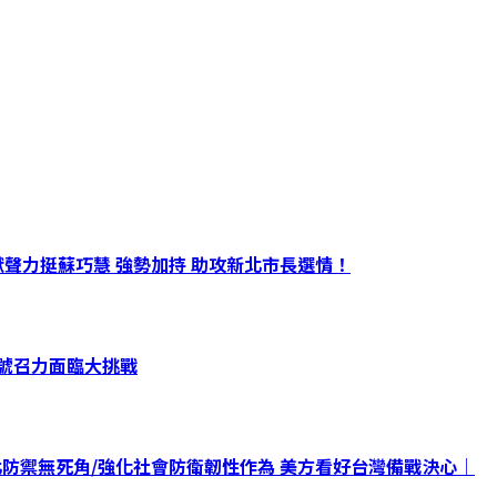
聲力挺蘇巧慧 強勢加持 助攻新北市長選情！
治號召力面臨大挑戰
北防禦無死角/強化社會防衛韌性作為 美方看好台灣備戰決心｜