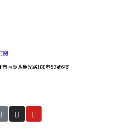
訂閱
市內湖區瑞光路188巷52號6樓