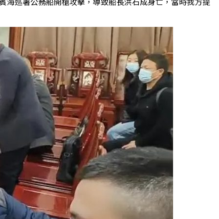
律賓海巡署公務船開槍攻擊，導致船長洪石成身亡，當時我方提