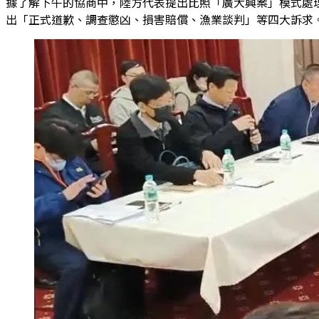
據了解下午的協商中，陸方代表提出比照「廣大興案」模式處理
出「正式道歉、調查懲凶、損害賠償、漁業談判」等四大訴求