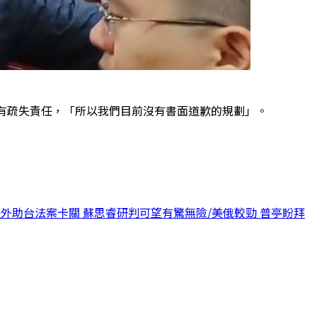
有疏失責任，「所以我們目前沒有書面道歉的規劃」。
援外助台法案卡關 蘇思睿研判可望有驚無險/美俄較勁 普亭盼拜