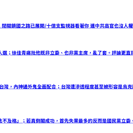
 閉關鎖國之路已展開/十億支監視器看著你 連中共高官也沒人權
選；徐佳青痛批他既非立委、也非黨主席，亂了套。評論更直指
透台灣，內神通外鬼全面配合；台灣遭滲透程度甚至被形容是烏
法不及格」；若真倒閣成功，首先失業最多的反而是國民黨立委