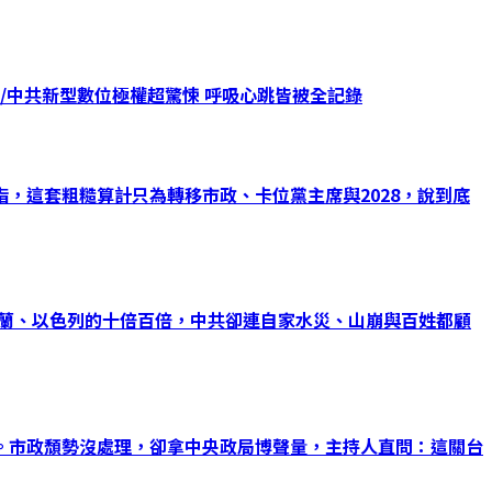
/中共新型數位極權超驚悚 呼吸心跳皆被全記錄
，這套粗糙算計只為轉移市政、卡位黨主席與2028，說到底
克蘭、以色列的十倍百倍，中共卻連自家水災、山崩與百姓都顧
。市政頹勢沒處理，卻拿中央政局博聲量，主持人直問：這關台