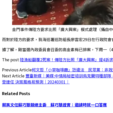
金門事件傳陸方要求比照「廣大興案」模式處理（攝自中
而對於陸方的要求，我海巡署巡防組長廖雲宏29日在行政院
據了解，剛當選內政委員會召委的高金素梅已排案，下周一（
The post
陸漁船翻覆2死案！傳陸方比照「廣大興案」提4訴
Previous Article
柯文哲「小草咖啡廳」恐違法 民眾黨：非政
Next Article
豐臺新媒｜美媒:中情局秘密培訓烏克蘭特種部隊 
登連任 決策風格易預測｜20240301｜
Related
Posts
蔡英文任蘇巧慧競總主委 蘇巧慧證實：邀請時就一口答應