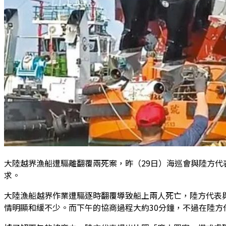
大陸越界漁船遭驅離翻覆兩死案，昨（29日）海巡會與陸方
求。
大陸漁船越界作業遭驅逐時翻覆導致船上兩人死亡，陸方代表
情明顯和緩不少。而下午的協商過程大約30分鐘，不過在陸