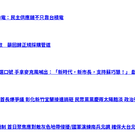
名聯電：民主供應鏈不只靠台積電
道歉 籲回歸正規採購管道
選口號 手拿麥克風喊出：「新時代，新市長，支持蘇巧慧！」 獻
首長爆爭議 彰化新竹宜蘭接連搞砸 民眾黨黨慶兩太陽黯淡 政
機制 首日聚焦應對敵灰色地帶侵擾/國軍演練南兵北調 確保大台