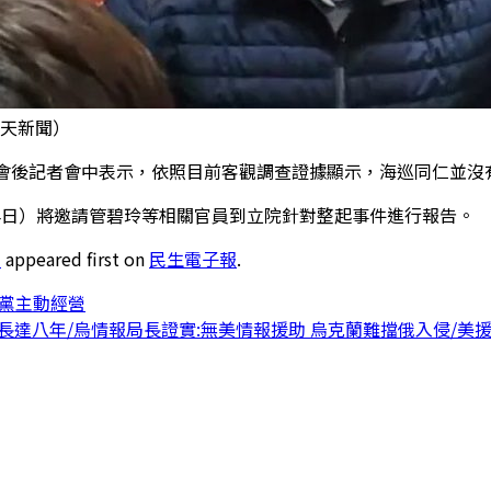
天新聞）
會會後記者會中表示，依照目前客觀調查證據顯示，海巡同仁並沒
4日）將邀請管碧玲等相關官員到立院針對整起事件進行報告。
求
appeared first on
民生電子報
.
黨主動經營
長達八年/烏情報局長證實:無美情報援助 烏克蘭難擋俄入侵/美