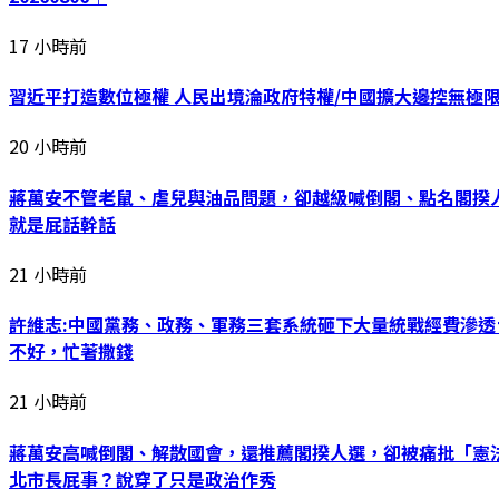
17 小時前
習近平打造數位極權 人民出境淪政府特權/中國擴大邊控無極限
20 小時前
蔣萬安不管老鼠、虐兒與油品問題，卻越級喊倒閣、點名閣揆人
就是屁話幹話
21 小時前
許維志:中國黨務、政務、軍務三套系統砸下大量統戰經費滲
不好，忙著撒錢
21 小時前
蔣萬安高喊倒閣、解散國會，還推薦閣揆人選，卻被痛批「憲
北市長屁事？說穿了只是政治作秀