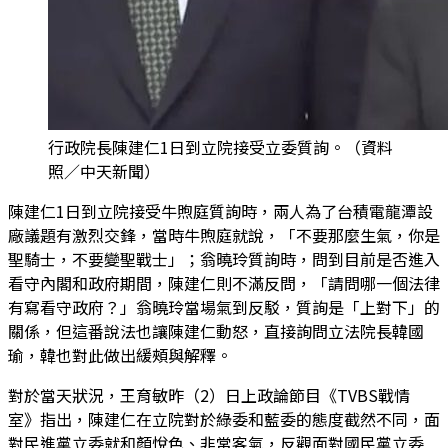
行政院長陳建仁1日到立院接受立委質詢。（資料
照／中天新聞）
陳建仁1日到立院接受牛煦庭質詢時，兩人為了台積電龍潭設
廠議題有激烈交鋒，當時牛煦庭就說，「不要那麼生氣，你是
聖騎士，不要變聖戰士」；翁曉玲質詢時，問到目前是否進入
看守內閣和政府期間，陳建仁則不滿反問，「請問哪一個法律
有寫看守政府？」翁曉玲當場氣到反駁，質詢是「上對下」的
關係，但這番說法也讓陳建仁動怒，直接詢問立法院長韓國
瑜，韓也對此做出緩頰與解釋。
對於當天狀況，王育敏昨（2）日上政論節目《TVBS戰情
室》指出，陳建仁在立院對於綠委和藍委的態度截然不同，面
對民進黨立委就和顏悅色、非常客氣，反觀面對國民黨立委