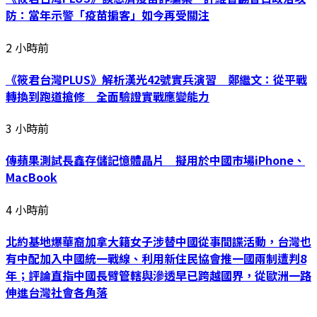
防：當年示警「疫苗掮客」如今再受關注
2 小時前
《筱君台灣PLUS》解析漢光42號實兵演習 鄭繼文：從平戰
轉換到跑道搶修 全面驗證實戰應變能力
3 小時前
傳蘋果測試長鑫存儲記憶體晶片 擬用於中國市場iPhone、
MacBook
4 小時前
北約基地爆華裔加拿大籍女子涉替中國從事間諜活動，台灣也
有中配加入中國統一戰線、利用新住民協會推一國兩制遭判8
年；評論直指中國長臂管轄與滲透早已跨越國界，從歐洲一路
伸進台灣社會各角落