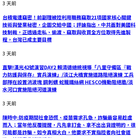
3 天前
台積電遭竊密！前副理被控利用職務竊取21項國家核心關鍵
技術與營業秘密，企圖交給中國；評論指出，中共面對美國科
技制裁，正透過走私、偷渡、竊取與收買全方位取得先進製
程，台灣已成主要目標
3 天前
直擊!漢光42號演習DAY2 賴清德總統視導「八里守備區『戰
力防護與保存』實兵演練」/淡江大橋實施道路阻絕演練 工兵
部隊在設置消波塊 鋼刺蝟 蛇籠鐵絲網 HESCO機動阻絕牆/淡
水河口實施阻絕河道演練
3 天前
陳時中:防疫期間社會恐慌、疫苗需求孔急，詐騙最容易趁虛
而入；當年他反覆提醒，凡先拿訂金、拿不出出貨證明的，很
可能都是詐騙。如今真相大白，他要求不實指控者向社會道