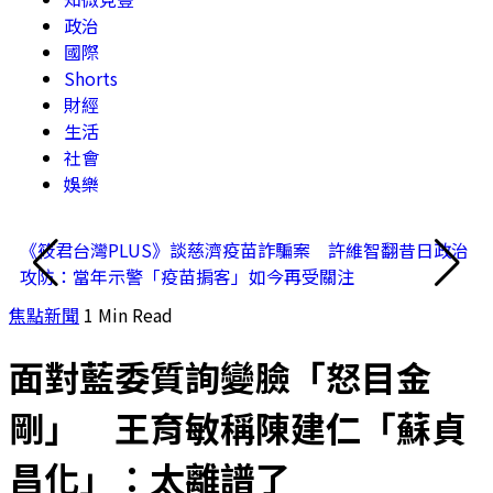
政治
國際
Shorts
財經
生活
社會
娛樂
《筱君台灣PLUS》談慈濟疫苗詐騙案 許維智翻昔日政治
《
攻防：當年示警「疫苗掮客」如今再受關注
戰
焦點新聞
1 Min Read
面對藍委質詢變臉「怒目金
剛」 王育敏稱陳建仁「蘇貞
昌化」：太離譜了