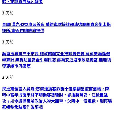
歉，並譴責曲解污衊者
3 天前
直擊!漢光42號演習首夜 萬鈞車隊掩護賴清德總統直奔衡山指
揮所/畫面由總統府提供
3 天前
吳崑玉狠批三不市長 施政擺爛完全推卸責任責 蔣萬安滿腦選
舉算計 無視幼童安全引爆民怨 蔣萬安逃避市政沒擔當 無能領
導恐讓市府癱瘓
3 天前
民進黨發言人吳崢:慈濟遭掮客詐騙十億案翻出疫苗舊帳，陳
時中當年提醒來路不明掮客恐騙財，卻遭蔣萬安、江啟臣猛
攻；如今吳崢反嗆政治人物大翻車，欠阿中一個道歉，別再裝
死轉移焦點當作沒事吧