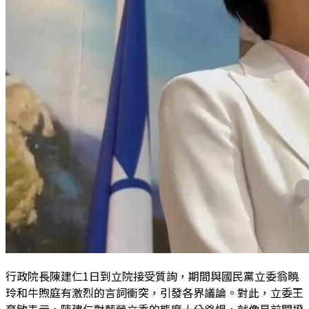
行政院長陳建仁1日到立院接受質詢，期間與國民黨立委翁曉
玲和牛煦庭有激烈的言詞衝突，引發各界議論。對此，立委王
育敏表示，陳建仁對藍營立委的態度十分兇悍，就像是前閣揆