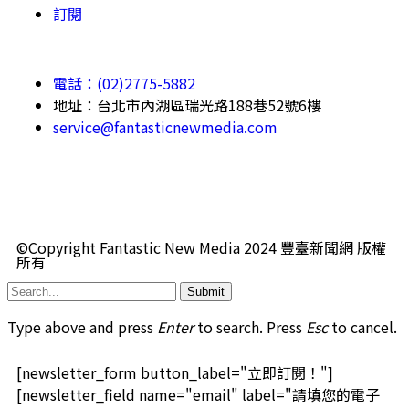
訂閱
電話：(02)2775-5882
地址：台北市內湖區瑞光路188巷52號6樓
service@fantasticnewmedia.com
©Copyright Fantastic New Media 2024 豐臺新聞網 版權
所有
Submit
Type above and press
Enter
to search. Press
Esc
to cancel.
[newsletter_form button_label="立即訂閱！"]
[newsletter_field name="email" label="請填您的電子