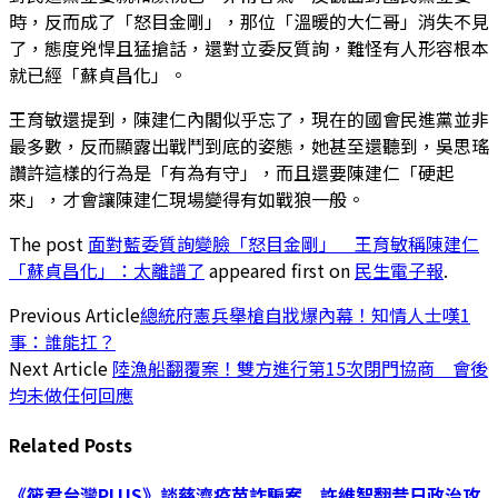
時，反而成了「怒目金剛」，那位「溫暖的大仁哥」消失不見
了，態度兇悍且猛搶話，還對立委反質詢，難怪有人形容根本
就已經「蘇貞昌化」。
王育敏還提到，陳建仁內閣似乎忘了，現在的國會民進黨並非
最多數，反而顯露出戰鬥到底的姿態，她甚至還聽到，吳思瑤
讚許這樣的行為是「有為有守」，而且還要陳建仁「硬起
來」，才會讓陳建仁現場變得有如戰狼一般。
The post
面對藍委質詢變臉「怒目金剛」 王育敏稱陳建仁
「蘇貞昌化」：太離譜了
appeared first on
民生電子報
.
Previous Article
總統府憲兵舉槍自戕爆內幕！知情人士嘆1
事：誰能扛？
Next Article
陸漁船翻覆案！雙方進行第15次閉門協商 會後
均未做任何回應
Related
Posts
《筱君台灣PLUS》談慈濟疫苗詐騙案 許維智翻昔日政治攻