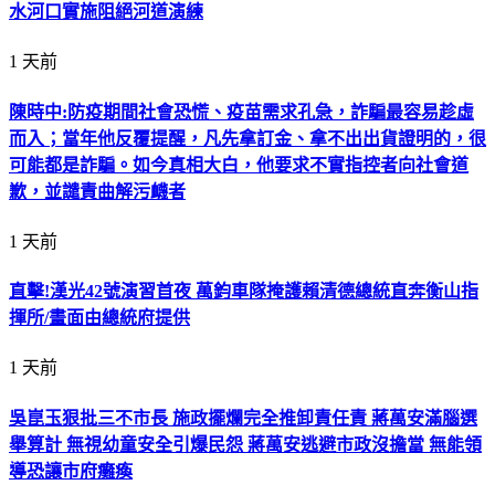
水河口實施阻絕河道演練
1 天前
陳時中:防疫期間社會恐慌、疫苗需求孔急，詐騙最容易趁虛
而入；當年他反覆提醒，凡先拿訂金、拿不出出貨證明的，很
可能都是詐騙。如今真相大白，他要求不實指控者向社會道
歉，並譴責曲解污衊者
1 天前
直擊!漢光42號演習首夜 萬鈞車隊掩護賴清德總統直奔衡山指
揮所/畫面由總統府提供
1 天前
吳崑玉狠批三不市長 施政擺爛完全推卸責任責 蔣萬安滿腦選
舉算計 無視幼童安全引爆民怨 蔣萬安逃避市政沒擔當 無能領
導恐讓市府癱瘓