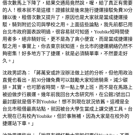
借次數馬上下降了，結果交通局竟然說，喔，給了真正有需要
的人！根本就不是這樣！證據就是後來施行捷運接駁免費30分
鐘以後，租借次數又提升了，原因也是大家就是當成捷運接
駁，騎到附近公司與學校之用。上面這些論點，我先前都已用
台北市政府圖表說明過，很容易就可知道，Youbike短時間使
用者多，絕非騎好玩，更不是為了貪小便宜，而是當成捷運接
駁之用。事實上，你去東京就知道，台北市的捷運網絡仍然不
夠密集！好多地方下了捷運，就是必須騎單車，不然要走好
久。」
沈政男認為：「蔣萬安或許沒辦法做上述的分析，但他用政治
直覺也看出，前30分鐘免費可以鼓勵大家短途騎乘，減少碳
排。其實，也可節省時間，早一點上學上班，而不是在馬路上
被迫做步行晨運。幾年前我回台大念研究所，在公館2號出口
最討厭就是借不到Youbike！想不到現在狀況依舊。這裡是全
台北市租借最高站點，就因被台大學生當成上課交通工具。台
大現在已有校內Youbike，但於事無補，因為大家是在校外的
捷運站下車。」