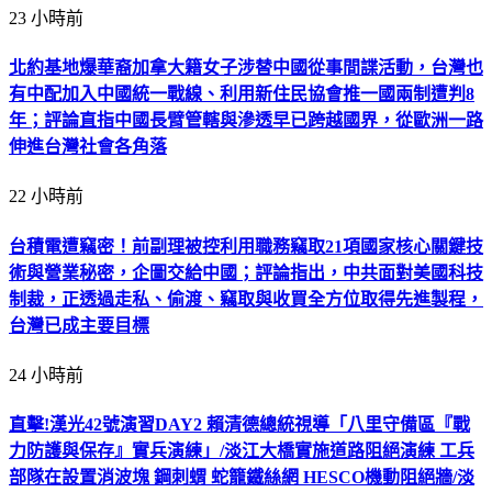
23 小時前
北約基地爆華裔加拿大籍女子涉替中國從事間諜活動，台灣也
有中配加入中國統一戰線、利用新住民協會推一國兩制遭判8
年；評論直指中國長臂管轄與滲透早已跨越國界，從歐洲一路
伸進台灣社會各角落
22 小時前
台積電遭竊密！前副理被控利用職務竊取21項國家核心關鍵技
術與營業秘密，企圖交給中國；評論指出，中共面對美國科技
制裁，正透過走私、偷渡、竊取與收買全方位取得先進製程，
台灣已成主要目標
24 小時前
直擊!漢光42號演習DAY2 賴清德總統視導「八里守備區『戰
力防護與保存』實兵演練」/淡江大橋實施道路阻絕演練 工兵
部隊在設置消波塊 鋼刺蝟 蛇籠鐵絲網 HESCO機動阻絕牆/淡