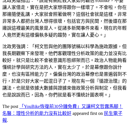
沈政男還指出：「說是有網紅教大家如何霸佔Youbike，不要
讓人家借走，實在是把大家想得跟你一樣壞了。不會啦，你在
那邊隨便亂講，大家就會照著做啊？這個社會就是這樣，非常
非常多人都把台灣人想得很壞，包括官方與民間，然後還在那
邊說這裡最美的風景是人。從諸多新聞事件來看，現在的年輕
人竟然更有這樣偏執多疑的趨勢，實在讓人憂心。」
沈政男強調：「柯文哲與他的團隊號稱以科學為施政跟據，但
我長期觀察下來發現，他們客觀理性分析政策的能力並沒有比
較好，就只是比較不會被意識形態綁架而已。政治人物能夠看
懂統計學與研究方法的人，實在太少了，於是幕僚跟你說什
麼，也沒有區辨能力了。偏偏台灣的政治幕僚也是普遍弱到不
行，於是只好大家一起混日子了。現在有一個『循證治理』的
講法，也就是依據大數據與證據來做政策分析與制定，但我看
也是說說而已，因為，你們就是看不懂統計圖表啊。」
The post
「YouBike恢復前30分鐘免費」又讓柯文哲露馬腳！
名醫：理性分析的能力沒有比較好
appeared first on
民生電子
報
.