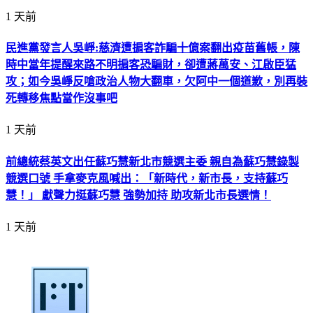
1 天前
民進黨發言人吳崢:慈濟遭掮客詐騙十億案翻出疫苗舊帳，陳
時中當年提醒來路不明掮客恐騙財，卻遭蔣萬安、江啟臣猛
攻；如今吳崢反嗆政治人物大翻車，欠阿中一個道歉，別再裝
死轉移焦點當作沒事吧
1 天前
前總統蔡英文出任蘇巧慧新北市競選主委 親自為蘇巧慧錄製
競選口號 手拿麥克風喊出：「新時代，新市長，支持蘇巧
慧！」 獻聲力挺蘇巧慧 強勢加持 助攻新北市長選情！
1 天前