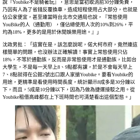
說『Youbike不是騎著玩』，意思是當初取消前30分鐘免費，
乃因有人為了省錢反覆換車，造成短程使用占大部分，也就是
佔公家便宜，甚至連當時台北市交通局也說，『常態使用
YouBike的人（通勤用），僅佔總使用人次的10%到26%，平
均為18%，更多的是用於休閒娛樂用途。』」
沈政男批：「這實在是，該怎麼說呢，偌大柯市府，竟然連這
樣簡單的問題，也沒辦法正確解讀！事實上常態使用只佔
18%，不等於通勤族，反而是非常態使用才是通勤族，比如台
大學生，不是每一天早上8、9點都有課，於是不會每天早上
7、8點就得在公館2號出口跟人家搶Youbike。要看Youbike的
用途，更精準是看使用時間長度，統計顯示8成多是30分鐘以
下，而且，5成是10分鐘以下，因為乃做為捷運接駁之用。從
Youbike租借高峰都在上下班時間也可清楚看出這個型態。」