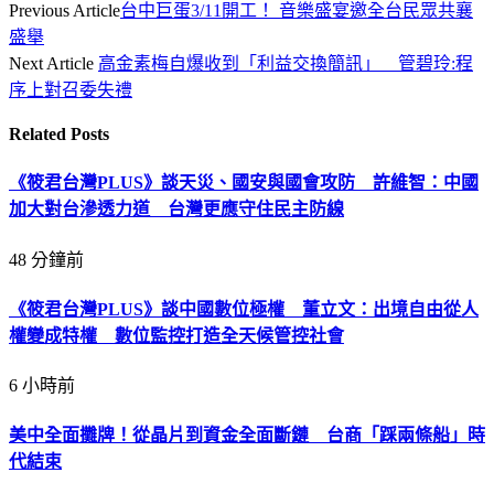
Previous Article
台中巨蛋3/11開工！ 音樂盛宴邀全台民眾共襄
盛舉
Next Article
高金素梅自爆收到「利益交換簡訊」 管碧玲:程
序上對召委失禮
Related
Posts
《筱君台灣PLUS》談天災、國安與國會攻防 許維智：中國
加大對台滲透力道 台灣更應守住民主防線
48 分鐘前
《筱君台灣PLUS》談中國數位極權 董立文：出境自由從人
權變成特權 數位監控打造全天候管控社會
6 小時前
美中全面攤牌！從晶片到資金全面斷鏈 台商「踩兩條船」時
代結束