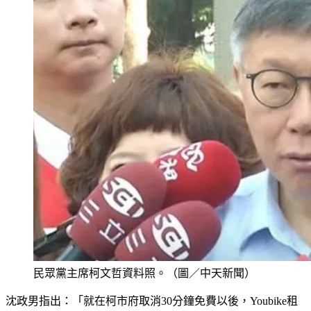
民眾黨主席柯文哲資料照。（圖／中天新聞）
沈政男指出：「就在柯市府取消30分鐘免費以後，Youbike租