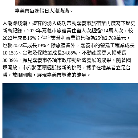
嘉義市每逢假日人潮滿滿。
人潮即錢潮，遊客的湧入成功帶動嘉義市旅宿業再度寫下歷史
新高紀錄，2023年嘉義市旅宿業住宿人次超過214萬人次，較
2022年成長16%；住宿業營利事業銷售額為25億2,789萬元，
也較2022年成長19%。除旅宿業外，嘉義市的營建工程業成長
10.15%、金融及保險業成長24.85%、不動產業更大幅成長
30.39%，顯見嘉義市各項市政帶動經濟發展的成果。隨著國
境開放，市府將更積極迎接新的挑戰，攜手在地業者立足台
灣，放眼國際，展現嘉義市豐沛的能量。