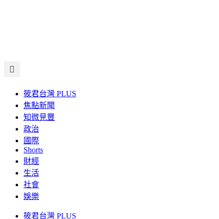
筱君台灣 PLUS
焦點新聞
知微見豐
政治
國際
Shorts
財經
生活
社會
娛樂
筱君台灣 PLUS