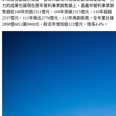
力的成果也展現在歷年營利事業銷售額上，嘉義市營利事業銷
售額從108年的逾2311億元、109年突破2315億元、110年超越
2537億元、111年衝出2776億元，112年再創新高，全年累計達
2898億6812萬9000元，較去年增加逾122億元，增長4.4%。