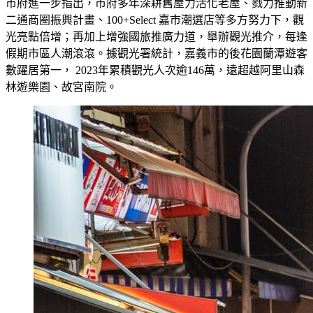
市府進一步指出，市府多年深耕舊屋力活化老屋、戮力推動新
二通商圈振興計畫、100+Select 嘉市潮選店等多方努力下，觀
光亮點倍增；再加上增強國旅推廣力道，舉辦觀光推介，每逢
假期市區人潮滾滾。據觀光署統計，嘉義市的後花園蘭潭遊客
數躍居第一， 2023年累積觀光人次逾146萬，遠超越阿里山森
林遊樂園、故宮南院。