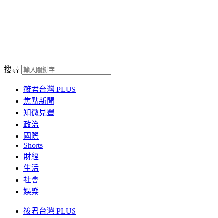
搜尋
筱君台灣 PLUS
焦點新聞
知微見豐
政治
國際
Shorts
財經
生活
社會
娛樂
筱君台灣 PLUS