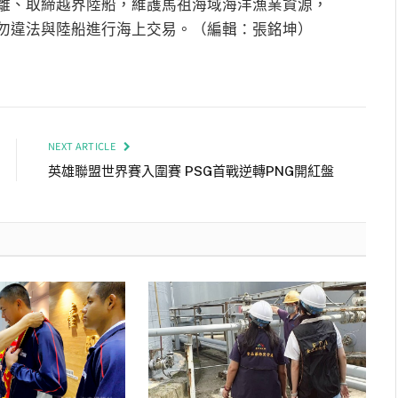
離、取締越界陸船，維護馬祖海域海洋漁業資源，
勿違法與陸船進行海上交易。（編輯：張銘坤）
NEXT ARTICLE
英雄聯盟世界賽入圍賽 PSG首戰逆轉PNG開紅盤