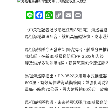
Line
Facebook
WhatsApp
Copy
Email
Print
Link
（中央社記者潘欣彤連江縣25日電）海巡署艦
馬祖海域執法陣容，該船具備船速快、吃水淺
馬祖海巡隊今天發布新聞稿指出，艦隊分署推
式艦艇，在新35噸級巡防艇PP-3522加入後
艘及沿岸多功能艇4艘，轄管範圍包含連江縣內
馬祖海巡隊指出，PP-3522採用噴水式推進
600浬，有效延伸滯海執勤範圍；並強化消
量每小時約70公秉、最大射程逾60公尺，於
馬祖海巡隊強調，未來將靈活運用35噸級巡