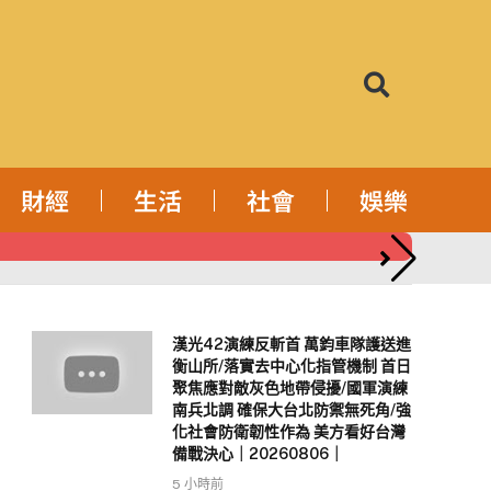
財經
生活
社會
娛樂
本國銀行上半
漢光42演練反斬首 萬鈞車隊護送進
衡山所/落實去中心化指管機制 首日
聚焦應對敵灰色地帶侵擾/國軍演練
南兵北調 確保大台北防禦無死角/強
化社會防衛韌性作為 美方看好台灣
備戰決心｜20260806｜
5 小時前