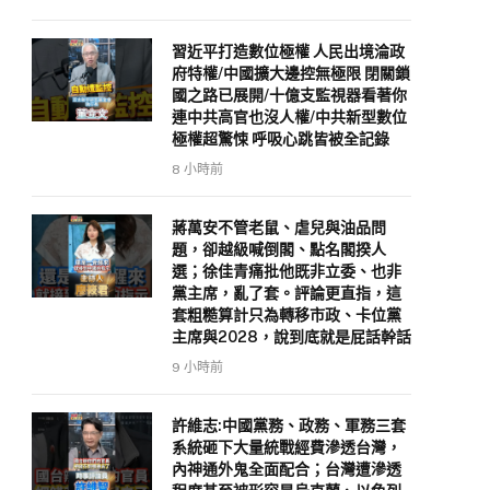
習近平打造數位極權 人民出境淪政
府特權/中國擴大邊控無極限 閉關鎖
國之路已展開/十億支監視器看著你
連中共高官也沒人權/中共新型數位
極權超驚悚 呼吸心跳皆被全記錄
8 小時前
蔣萬安不管老鼠、虐兒與油品問
題，卻越級喊倒閣、點名閣揆人
選；徐佳青痛批他既非立委、也非
黨主席，亂了套。評論更直指，這
套粗糙算計只為轉移市政、卡位黨
主席與2028，說到底就是屁話幹話
9 小時前
許維志:中國黨務、政務、軍務三套
系統砸下大量統戰經費滲透台灣，
內神通外鬼全面配合；台灣遭滲透