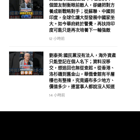
個盟友制衡眼前敵人，卻總把對方
養成新戰略對手；從蘇聯、中國到
印度，全球化讓大型發展中國家坐
大。如今華府終於警覺，再扶持印
度可能只是再次培養下一輪強敵
12 小時前
劉泰英:國民黨沒有法人，海外資產
只能登記在個人名下；資料沒移
交，想追回也無從查起。從香港、
洛杉磯到舊金山，華僑會館有半層
樓也有整棟，究竟遍布多少地方、
價值多少，連當事人都說沒人知道
14 小時前