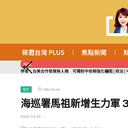
筱君台灣 PLUS
焦點新聞
快訊
學者：台美合作發展無人機 可降對中依賴強化嚇阻 | 政治 | 中
1 Min Read
地方
海巡署馬祖新增生力軍 
2024-09-26