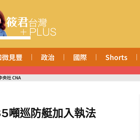
知微見豐
政治
國際
Shorts
央社 CNA
35噸巡防艇加入執法