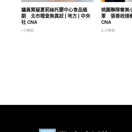
議員質疑夏莉絲托嬰中心食品過
桃園聯隊奪美
期 北市稽查無異狀 | 地方 | 中央
軍 張善政接機 
社 CNA
CNA
1 小時前
4 小時前