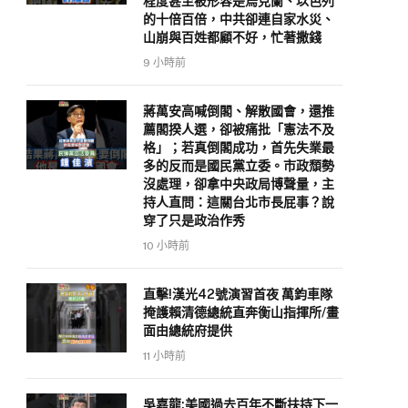
程度甚至被形容是烏克蘭、以色列
的十倍百倍，中共卻連自家水災、
山崩與百姓都顧不好，忙著撒錢
9 小時前
蔣萬安高喊倒閣、解散國會，還推
薦閣揆人選，卻被痛批「憲法不及
格」；若真倒閣成功，首先失業最
多的反而是國民黨立委。市政頹勢
沒處理，卻拿中央政局博聲量，主
持人直問：這關台北市長屁事？說
穿了只是政治作秀
10 小時前
直擊!漢光42號演習首夜 萬鈞車隊
掩護賴清德總統直奔衡山指揮所/畫
面由總統府提供
11 小時前
吳嘉龍:美國過去百年不斷扶持下一