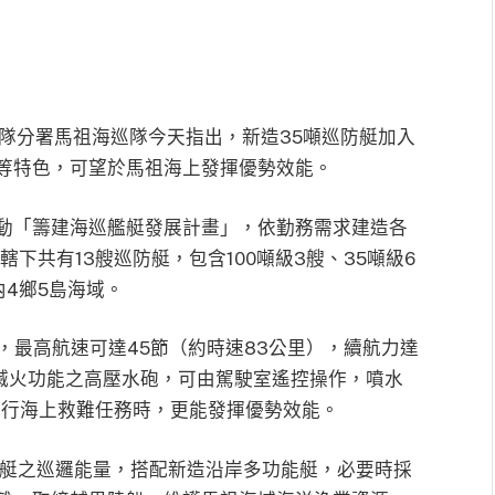
隊分署馬祖海巡隊今天指出，新造35噸巡防艇加入
等特色，可望於馬祖海上發揮優勢效能。
動「籌建海巡艦艇發展計畫」，依勤務需求建造各
，轄下共有13艘巡防艇，包含100噸級3艘、35噸級6
4鄉5島海域。
器，最高航速可達45節（約時速83公里），續航力達
防滅火功能之高壓水砲，可由駕駛室遙控操作，噴水
執行海上救難任務時，更能發揮優勢效能。
防艇之巡邏能量，搭配新造沿岸多功能艇，必要時採