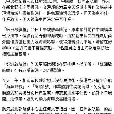
（中央社記者沈如峰新北1日電）中國籍「鈺洲啟航輪」昨天
在新北野柳岸際擱淺，交通部航港局今天調派多艘作業船前往
現場海域計畫抽取油料，避免漏油污染環境，但因海象不佳，
作業取消，明天視海象再決定是否作業。
「鈺洲啟航輪」29日上午駛離基隆港，原本預計前往中國福建
省漳州市，但航行至野柳岬海域時，由於載重及受到颱風康芮
外圍環流強勁風力及海流影響，使得運轉能力不足，滯留在野
柳岬0.6浬近海後下雙錨棄船，17名船員之後由海巡署巡防艇
接駁送至基隆。
「鈺洲啟航輪」昨天更觸礁擱淺在野柳岬。據了解，「鈺洲啟
航輪」存有37噸柴油、247噸重油。
今天上午，相關單位確定初步沒有漏油後，航港局派遣平台船
「海歷15號」、「詠順1號」作業船前往現場海域，另有近10
艘船隻於現場分別負責警戒、佈放攔油索等任務，預計下午展
開抽油作業，避免污染北海岸及基隆海域。
航港局北部航務中心主任何文智指出，因「鈺洲啟航輪」的設