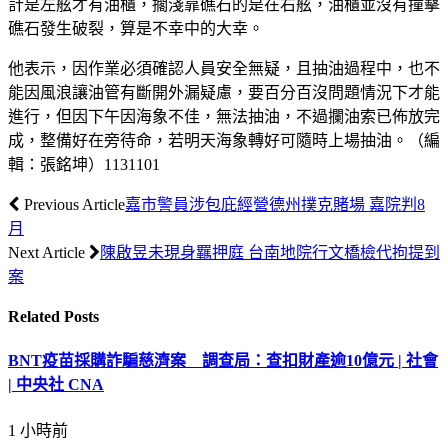
計是左舷才有油櫃，擱淺靠礁石的是在右舷，油櫃並沒有撞擊
礁石發生破裂，算是不幸中的大幸。
他表示，因作業必須確認人員安全無疑，且抽油過程中，也不
能因風浪讓油管有斷開外漏疑慮，要百分百沒問題情況下才能
進行，但因下午因海象不佳，無法抽油，不過攔油索已佈放完
成，整備好在旁待命，若明天海象轉好可隨時上場抽油。（編
輯：張銘坤）1131101
Previous Article
嘉市警員涉包庇經營德州撲克賭場 嘉院判8
月
Next Article
陳啟昱未現身羈押庭 台南地院行文橋檢代拘提到
案
Related
Posts
BNT疫苗採購詐騙慈濟案 調查局：查扣財產逾10億元 | 社會
| 中央社 CNA
1 小時前