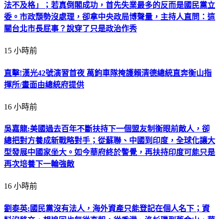
法不及格」；若真倒閣成功，首先失業最多的反而是國民黨立
委。市政頹勢沒處理，卻拿中央政局博聲量，主持人直問：這
關台北市長屁事？說穿了只是政治作秀
15 小時前
直擊!漢光42號演習首夜 萬鈞車隊掩護賴清德總統直奔衡山指
揮所/畫面由總統府提供
16 小時前
吳嘉龍:美國過去百年不斷扶持下一個盟友制衡眼前敵人，卻
總把對方養成新戰略對手；從蘇聯、中國到印度，全球化讓大
型發展中國家坐大。如今華府終於警覺，再扶持印度可能只是
再次培養下一輪強敵
16 小時前
劉泰英:國民黨沒有法人，海外資產只能登記在個人名下；資