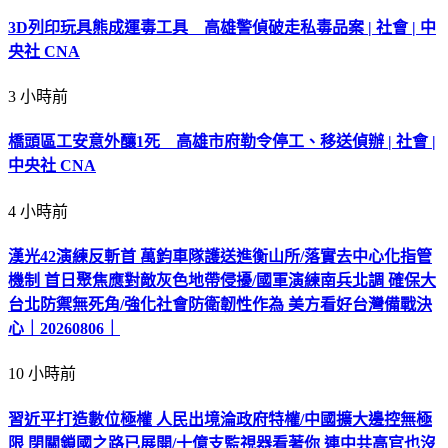
3D列印玩具熊成運毒工具 高雄警偵破走私毒品案 | 社會 | 中
央社 CNA
3 小時前
橋頭區工安意外釀1死 高雄市府勒令停工、移送偵辦 | 社會 |
中央社 CNA
4 小時前
漢光42演練反斬首 萬鈞車隊護送進衡山所/落實去中心化指管
機制 首日聚焦應對敵灰色地帶侵擾/國軍演練南兵北調 確保大
台北防禦無死角/強化社會防衛韌性作為 美方看好台灣備戰決
心｜20260806｜
10 小時前
習近平打造數位極權 人民出境淪政府特權/中國擴大邊控無極
限 閉關鎖國之路已展開/十億支監視器看著你 連中共高官也沒