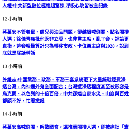
人權/中共新型數位極權超驚悚 呼吸心跳皆被全記錄
12 小時前
蔣萬安不管老鼠、虐兒與油品問題，卻越級喊倒閣、點名閣揆
人選；徐佳青痛批他既非立委、也非黨主席，亂了套。評論更
直指，這套粗糙算計只為轉移市政、卡位黨主席與2028，說到
底就是屁話幹話
13 小時前
許維志:中國黨務、政務、軍務三套系統砸下大量統戰經費滲
透台灣，內神通外鬼全面配合；台灣遭滲透程度甚至被形容是
烏克蘭、以色列的十倍百倍，中共卻連自家水災、山崩與百姓
都顧不好，忙著撒錢
14 小時前
蔣萬安高喊倒閣、解散國會，還推薦閣揆人選，卻被痛批「憲