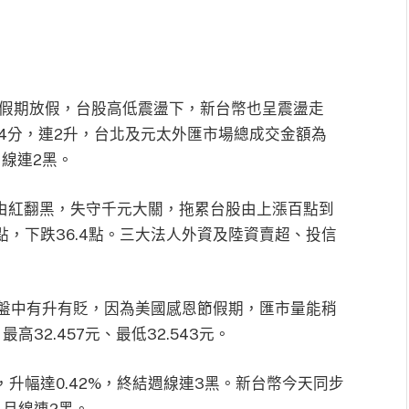
節假期放假，台股高低震盪下，新台幣也呈震盪走
6.4分，連2升，台北及元太外匯市場總成交金額為
月線連2黑。
盤由紅翻黑，失守千元大關，拖累台股由上漲百點到
.5點，下跌36.4點。三大法人外資及陸資賣超、投信
盤中有升有貶，因為美國感恩節假期，匯市量能稍
高32.457元、最低32.543元。
，升幅達0.42%，終結週線連3黑。新台幣今天同步
%，月線連2黑。