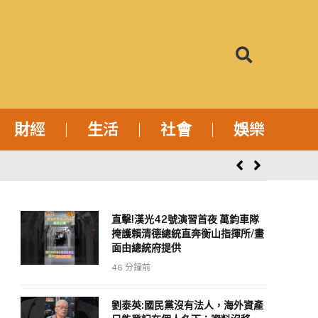
財經
生活
社會
娛樂
直擊!漢光42號演習首夜 萬鈞車隊
掩護賴清德總統直奔衡山指揮所/畫
面由總統府提供
46 分鐘前
劉泰英:國民黨沒有法人，海外資產