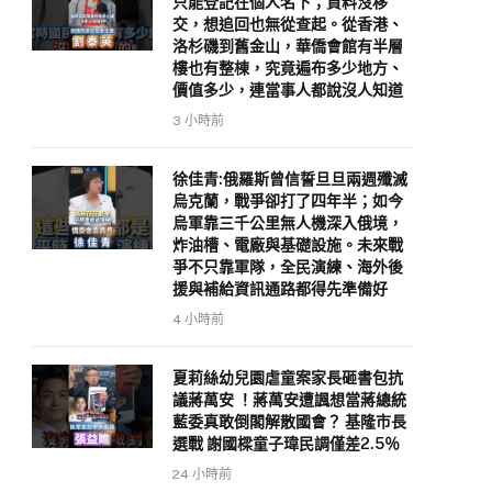
只能登記在個人名下；資料沒移
交，想追回也無從查起。從香港、
洛杉磯到舊金山，華僑會館有半層
樓也有整棟，究竟遍布多少地方、
價值多少，連當事人都說沒人知道
3 小時前
徐佳青:俄羅斯曾信誓旦旦兩週殲滅
烏克蘭，戰爭卻打了四年半；如今
烏軍靠三千公里無人機深入俄境，
炸油槽、電廠與基礎設施。未來戰
爭不只靠軍隊，全民演練、海外後
援與補給資訊通路都得先準備好
4 小時前
夏莉絲幼兒園虐童案家長砸書包抗
議蔣萬安 ！蔣萬安遭諷想當蔣總統
藍委真敢倒閣解散國會？ 基隆市長
選戰 謝國樑童子瑋民調僅差2.5％
24 小時前