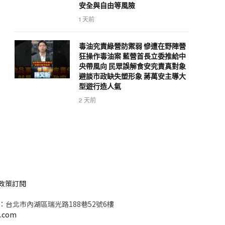
安全與自由等風險
1 天前
毒油究責綠營防禦弱 慘遭在野陣營
狂操作毒油案 藍營首長立委推給中
央帶風向 民眾誤解食安究責真對象
避談市政缺失塑形象 蔣萬安主導大
型遊行造人氣
2 天前
政策
訂閱
：台北市內湖區瑞光路188巷52號6樓
a.com