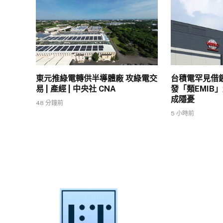
東元推綠電轉供半導體廠 攻綠電交
台積電罕見借
易 | 產經 | 中央社 CNA
發「類EMIB
成隱憂
48 分鐘前
5 小時前