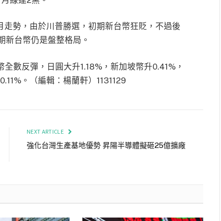
1月走勢，由於川普勝選，初期新台幣狂貶，不過後
期新台幣仍是盤整格局。
全數反彈，日圓大升1.18%，新加坡幣升0.41%，
.11%。（編輯：楊蘭軒）1131129
NEXT ARTICLE
強化台灣生產基地優勢 昇陽半導體擬砸25億擴廠