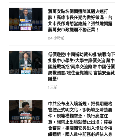
蔣萬安點名倒閣遭陳其邁火速打
臉！高雄市長任期內做好做滿，台
北市長卻肖想當總統？張益贍揭露
蔣萬安市政擺爛不務正業！
24 小時前
低價遊陸!中國補助藏玄機/統戰向下
扎根中小學生/大學生廉價交流 藏中
國統戰新招/兩岸交流陷阱 中國低價
統戰圈套/吃住全靠補助 言論安全藏
隱憂/
1 天前
中共公布出入境新規，把長期嚴格
管控正式明文化，卻仍缺乏清楚要
件，規範模糊空泛、執行高度任
意，想禁止出境就禁止出境；陸委
會警告，相關國安與出入境法令持
續翻新，國人赴中前務必評估人身