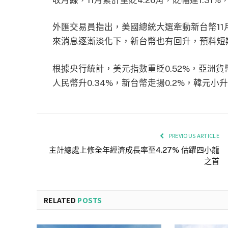
外匯交易員指出，美國總統大選牽動新台幣1
來消息逐漸淡化下，新台幣也有回升，預料短
根據央行統計，美元指數重貶0.52%，亞洲貨幣
人民幣升0.34%，新台幣走揚0.2%，韓元小升0
PREVIOUS ARTICLE
主計總處上修全年經濟成長率至4.27% 估躍四小龍
之首
RELATED
POSTS