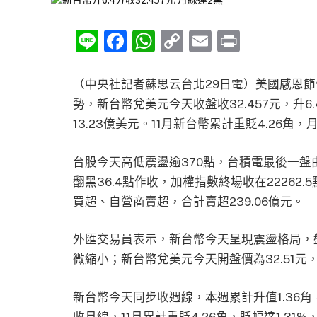
Line
Facebook
WhatsApp
Copy
Email
Print
Link
（中央社記者蘇思云台北29日電）美國感恩
勢，新台幣兌美元今天收盤收32.457元，升
13.23億美元。11月新台幣累計重貶4.26角，
台股今天高低震盪逾370點，台積電最後一
翻黑36.4點作收，加權指數終場收在22262
買超、自營商賣超，合計賣超239.06億元。
外匯交易員表示，新台幣今天呈現震盪格局，
微縮小；新台幣兌美元今天開盤價為32.51元，最
新台幣今天同步收週線，本週累計升值1.36角
收月線，11月累計重貶4.26角，貶幅達1.31