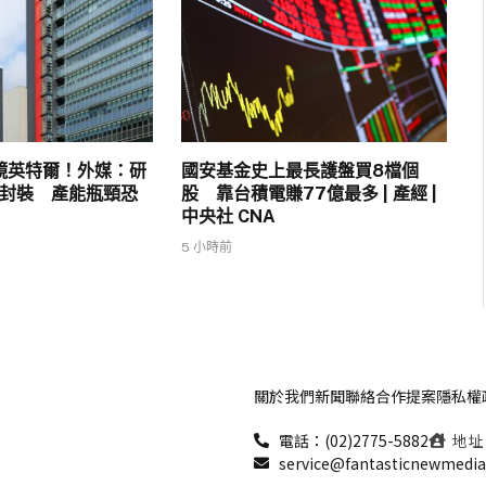
鏡英特爾！外媒：研
國安基金史上最長護盤買8檔個
」封裝 產能瓶頸恐
股 靠台積電賺77億最多 | 產經 |
中央社 CNA
5 小時前
關於我們
新聞聯絡
合作提案
隱私權
電話：(02)2775-5882
地址
service@fantasticnewmedi