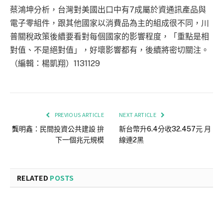
蔡鴻坤分析，台灣對美國出口中有7成屬於資通訊產品與
電子零組件，跟其他國家以消費品為主的組成很不同，川
普關稅政策後續要看對每個國家的影響程度，「重點是相
對值、不是絕對值」，好壞影響都有，後續將密切關注。
（編輯：楊凱翔）1131129
PREVIOUS ARTICLE
NEXT ARTICLE
龔明鑫：民間投資公共建設 拚
新台幣升6.4分收32.457元 月
下一個兆元規模
線連2黑
RELATED
POSTS