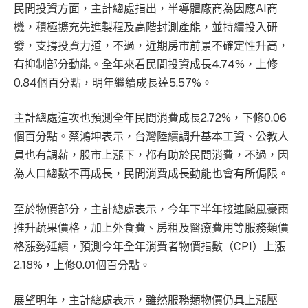
民間投資方面，主計總處指出，半導體廠商為因應AI商
機，積極擴充先進製程及高階封測產能，並持續投入研
發，支撐投資力道，不過，近期房市前景不確定性升高，
有抑制部分動能。全年來看民間投資成長4.74%，上修
0.84個百分點，明年繼續成長達5.57%。
主計總處這次也預測全年民間消費成長2.72%，下修0.06
個百分點。蔡鴻坤表示，台灣陸續調升基本工資、公教人
員也有調薪，股市上漲下，都有助於民間消費，不過，因
為人口總數不再成長，民間消費成長動能也會有所侷限。
至於物價部分，主計總處表示，今年下半年接連颱風豪雨
推升蔬果價格，加上外食費、房租及醫療費用等服務類價
格漲勢延續，預測今年全年消費者物價指數（CPI）上漲
2.18%，上修0.01個百分點。
展望明年，主計總處表示，雖然服務類物價仍具上漲壓