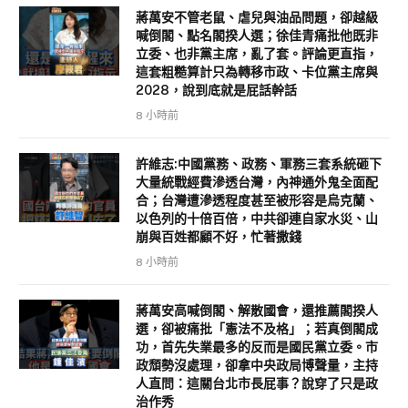
蔣萬安不管老鼠、虐兒與油品問題，卻越級
喊倒閣、點名閣揆人選；徐佳青痛批他既非
立委、也非黨主席，亂了套。評論更直指，
這套粗糙算計只為轉移市政、卡位黨主席與
2028，說到底就是屁話幹話
8 小時前
許維志:中國黨務、政務、軍務三套系統砸下
大量統戰經費滲透台灣，內神通外鬼全面配
合；台灣遭滲透程度甚至被形容是烏克蘭、
以色列的十倍百倍，中共卻連自家水災、山
崩與百姓都顧不好，忙著撒錢
8 小時前
蔣萬安高喊倒閣、解散國會，還推薦閣揆人
選，卻被痛批「憲法不及格」；若真倒閣成
功，首先失業最多的反而是國民黨立委。市
政頹勢沒處理，卻拿中央政局博聲量，主持
人直問：這關台北市長屁事？說穿了只是政
治作秀