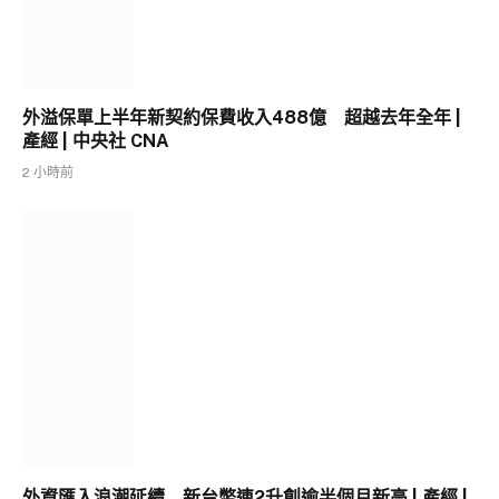
外溢保單上半年新契約保費收入488億 超越去年全年 |
產經 | 中央社 CNA
2 小時前
外資匯入浪潮延續 新台幣連2升創逾半個月新高 | 產經 |