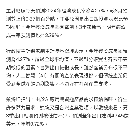
主計總處今天預測2024年經濟成長率為4.27%，較8月預
測數上修0.37個百分點，主要原因是出口跟投資表現比預
期都好，今年經濟成長率有望創下3年來新高，明年經濟
成長率預測值也達3.29%。
行政院主計總處副主計長蔡鴻坤表示，今年經濟成長率預
測為4.27%，超過全球平均值，不過部分確實也有去年基
期較低的因素。台灣出口恢復成長，雖然產業分布很不平
均，人工智慧（AI）有關的產業表現很好，但傳統產業仍
受到全球產能過剩影響，不過好在有AI產業支撐。
蔡鴻坤指出，由於AI應用與資通產品需求持續暢旺，衍生
許多算力需求，這塊又是台灣產業強項，以數據來看，第
3季出口相關預測被低估不少，預測全年出口達到4745億
美元，年增9.72%。