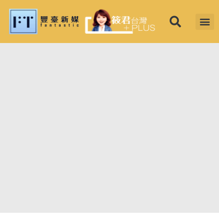
筱君台灣 PLU
焦點新聞
知微見豐