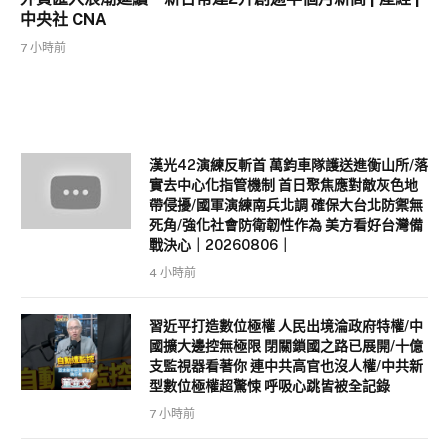
中央社 CNA
7 小時前
漢光42演練反斬首 萬鈞車隊護送進衡山所/落
實去中心化指管機制 首日聚焦應對敵灰色地
帶侵擾/國軍演練南兵北調 確保大台北防禦無
死角/強化社會防衛韌性作為 美方看好台灣備
戰決心｜20260806｜
4 小時前
習近平打造數位極權 人民出境淪政府特權/中
國擴大邊控無極限 閉關鎖國之路已展開/十億
支監視器看著你 連中共高官也沒人權/中共新
型數位極權超驚悚 呼吸心跳皆被全記錄
7 小時前