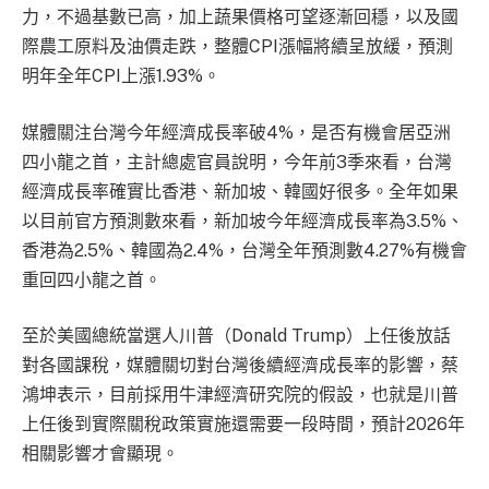
力，不過基數已高，加上蔬果價格可望逐漸回穩，以及國
際農工原料及油價走跌，整體CPI漲幅將續呈放緩，預測
明年全年CPI上漲1.93%。
媒體關注台灣今年經濟成長率破4%，是否有機會居亞洲
四小龍之首，主計總處官員說明，今年前3季來看，台灣
經濟成長率確實比香港、新加坡、韓國好很多。全年如果
以目前官方預測數來看，新加坡今年經濟成長率為3.5%、
香港為2.5%、韓國為2.4%，台灣全年預測數4.27%有機會
重回四小龍之首。
至於美國總統當選人川普（Donald Trump）上任後放話
對各國課稅，媒體關切對台灣後續經濟成長率的影響，蔡
鴻坤表示，目前採用牛津經濟研究院的假設，也就是川普
上任後到實際關稅政策實施還需要一段時間，預計2026年
相關影響才會顯現。