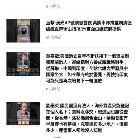
9 小時前
直擊!漢光42號演習首夜 萬鈞車隊掩護賴清德
總統直奔衡山指揮所/畫面由總統府提供
10 小時前
吳嘉龍:美國過去百年不斷扶持下一個盟友制
衡眼前敵人，卻總把對方養成新戰略對手；
從蘇聯、中國到印度，全球化讓大型發展中
國家坐大。如今華府終於警覺，再扶持印度
可能只是再次培養下一輪強敵
11 小時前
劉泰英:國民黨沒有法人，海外資產只能登記
在個人名下；資料沒移交，想追回也無從查
起。從香港、洛杉磯到舊金山，華僑會館有
半層樓也有整棟，究竟遍布多少地方、價值
多少，連當事人都說沒人知道