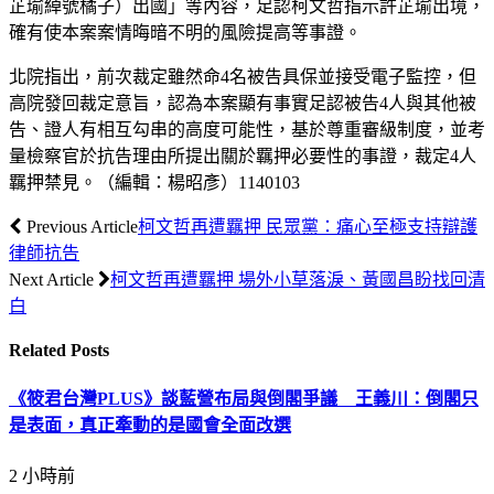
芷瑜綽號橘子）出國」等內容，足認柯文哲指示許芷瑜出境，
確有使本案案情晦暗不明的風險提高等事證。
北院指出，前次裁定雖然命4名被告具保並接受電子監控，但
高院發回裁定意旨，認為本案顯有事實足認被告4人與其他被
告、證人有相互勾串的高度可能性，基於尊重審級制度，並考
量檢察官於抗告理由所提出關於羈押必要性的事證，裁定4人
羈押禁見。（編輯：楊昭彥）1140103
Previous Article
柯文哲再遭羈押 民眾黨：痛心至極支持辯護
律師抗告
Next Article
柯文哲再遭羈押 場外小草落淚、黃國昌盼找回清
白
Related
Posts
《筱君台灣PLUS》談藍營布局與倒閣爭議 王義川：倒閣只
是表面，真正牽動的是國會全面改選
2 小時前