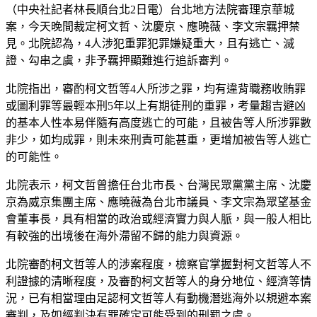
（中央社記者林長順台北2日電）台北地方法院審理京華城
案，今天晚間裁定柯文哲、沈慶京、應曉薇、李文宗羈押禁
見。北院認為，4人涉犯重罪犯罪嫌疑重大，且有逃亡、滅
證、勾串之虞，非予羈押顯難進行追訴審判。
北院指出，審酌柯文哲等4人所涉之罪，均有違背職務收賄罪
或圖利罪等最輕本刑5年以上有期徒刑的重罪，考量趨吉避凶
的基本人性本易伴隨有高度逃亡的可能，且被告等人所涉罪數
非少，如均成罪，則未來刑責可能甚重，更增加被告等人逃亡
的可能性。
北院表示，柯文哲曾擔任台北市長、台灣民眾黨黨主席、沈慶
京為威京集團主席、應曉薇為台北市議員、李文宗為眾望基金
會董事長，具有相當的政治或經濟實力與人脈，與一般人相比
有較強的出境後在海外滯留不歸的能力與資源。
北院審酌柯文哲等人的涉案程度，檢察官掌握對柯文哲等人不
利證據的清晰程度，及審酌柯文哲等人的身分地位、經濟等情
況，已有相當理由足認柯文哲等人有動機潛逃海外以規避本案
審判，及如經判決有罪確定可能受到的刑罰之虞。