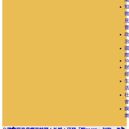
知
微
見
豐
政
治
國
際
Sh
財
經
生
活
社
會
娛
樂