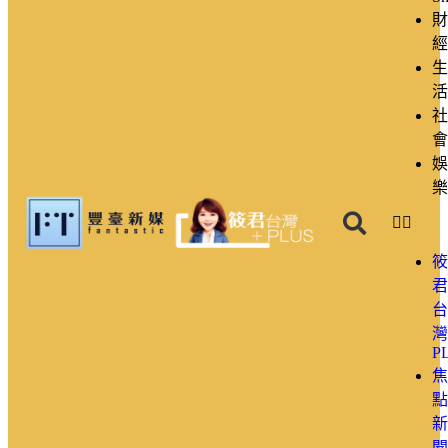
財
經
生
活
社
會
娛
樂
筱
君
台
灣
P
焦
點
新
聞