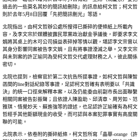
過去的一些莫名其妙的簡訊給刪除」的訊息給柯文哲；柯文哲
則於去年5月8日回覆「先把簡訊刪光」等語。
北院指出，由柯文哲辦公處所搜得已撕碎的便條紙上所載內
容，及李文宗於媒體披露民眾黨政治獻金爭議後，即要求李文
娟將其桌上的木可公司損益表碎掉等情以觀，堪認李文宗曾以
其身分影響同案被告李文娟，且有將事證湮滅之舉。又李文宗
與未到案的許芷瑜同為受柯文哲交代處理財務之人，彼此關係
密切。
北院也提到，檢察官於第二次抗告所提事證，如柯文哲與陳智
菡間的line對話紀錄等事證，足認柯文哲確有表明要以「共識
決」的統一口徑來解釋本案，以及仍能委由前副市長出面聯繫
相關同案被告彭振聲；且依證人陳盈助、邱清章、周芳如、范
雅琪、悟覺妙天、蘇進強等的證述，也足認許芷瑜確有為柯文
哲經手其他鉅額現金的收受，而可認與本案犯罪事實有高度關
聯的可能。
北院表示，依卷附的撕碎紙條，柯文哲所寫「晶華-orange（許