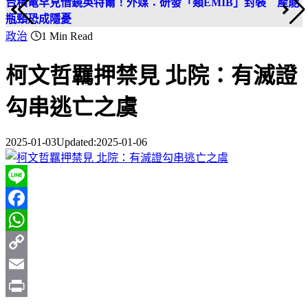
台積電罕見借鏡英特爾！外媒：研發「類EMIB」封裝 產能
瓶頸恐成隱憂
政治
1 Min Read
柯文哲羈押禁見 北院：有滅證
勾串逃亡之虞
2025-01-03
Updated:
2025-01-06
Line
Facebook
WhatsApp
Copy
Link
Email
Print