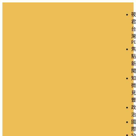
筱
君
台
灣
P
焦
點
新
聞
知
微
見
豐
政
治
國
際
Sh