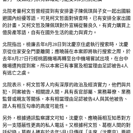
北院考量柯文哲曾經提到有安排妻子陳佩琪與子女一起出國躲
避國內紛擾等語，可見柯文哲面對偵查時，已有安排全家出國
的計畫。又柯文哲及陳佩琪對外宣稱從醫良久，有資力購買上
億房產等語，自有在國外生活的能力與資力。
北院指出，檢廉去年8月28日到沈慶京住處執行搜索時，沈慶
京從住家安全門要離開；應曉薇在本案即將執行搜索之際，於
去年8月27日行經桃園機場再轉至台中機場嘗試出境，在台中
機場遭拘提到案，所以本案已有事實及相當理由足認被告4人
有逃亡之虞。
北院表示，柯文哲等人均有深厚的政治及經濟實力，他們與共
犯、同案被告、相關證人間，具有長官部屬、黨務幕僚、業務
監督或親友等關係，本有相當理由足認被告4人與其他被告、
證人有相互勾串的高度可能性。
另外，根據通訊監察譯文可知，沈慶京、應曉薇相互知悉對方
另一支隱蔽性更高的私人電話。又根據柯文哲、葛樹人間的對
話紀錄，葛樹人確有於去年5月1日傳送「主席（沈慶京）要把