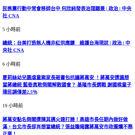
民進黨行動中常會移師台中 何欣純發表治理願景 | 政治 | 中央
社 CNA
5 小時前
總統：台美打造無人機非紅供應鏈 維護台海現狀 | 政治 | 中
央社 CNA
6 小時前
夏莉絲幼兒園虐童案家長砸書包抗議蔣萬安 ！蔣萬安遭諷想
當蔣總統 藍委真敢倒閣解散國會？ 基隆市長選戰 謝國樑童子
瑋民調僅差2.5％
19 小時前
蔣萬安點名倒閣遭陳其邁火速打臉！高雄市長任期內做好做
滿，台北市長卻肖想當總統？張益贍揭露蔣萬安市政擺爛不務
正業！