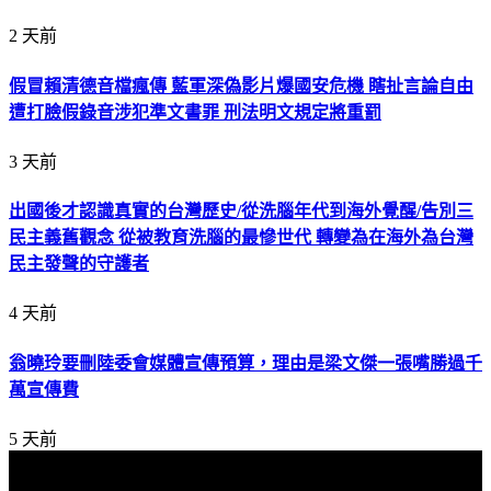
2 天前
假冒賴清德音檔瘋傳 藍軍深偽影片爆國安危機 瞎扯言論自由
遭打臉假錄音涉犯準文書罪 刑法明文規定將重罰
3 天前
出國後才認識真實的台灣歷史/從洗腦年代到海外覺醒/告別三
民主義舊觀念 從被教育洗腦的最慘世代 轉變為在海外為台灣
民主發聲的守護者
4 天前
翁曉玲要刪陸委會媒體宣傳預算，理由是梁文傑一張嘴勝過千
萬宣傳費
5 天前