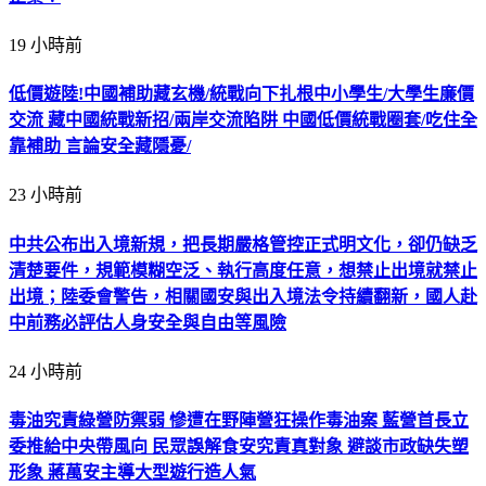
19 小時前
低價遊陸!中國補助藏玄機/統戰向下扎根中小學生/大學生廉價
交流 藏中國統戰新招/兩岸交流陷阱 中國低價統戰圈套/吃住全
靠補助 言論安全藏隱憂/
23 小時前
中共公布出入境新規，把長期嚴格管控正式明文化，卻仍缺乏
清楚要件，規範模糊空泛、執行高度任意，想禁止出境就禁止
出境；陸委會警告，相關國安與出入境法令持續翻新，國人赴
中前務必評估人身安全與自由等風險
24 小時前
毒油究責綠營防禦弱 慘遭在野陣營狂操作毒油案 藍營首長立
委推給中央帶風向 民眾誤解食安究責真對象 避談市政缺失塑
形象 蔣萬安主導大型遊行造人氣