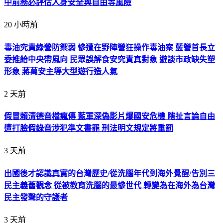
中前務必評估人身安全與自由等風險
20 小時前
毒油究責綠營防禦弱 慘遭在野陣營狂操作毒油案 藍營首長立
委推給中央帶風向 民眾誤解食安究責真對象 避談市政缺失塑
形象 蔣萬安主導大型遊行造人氣
2 天前
假冒賴清德音檔瘋傳 藍軍深偽影片爆國安危機 瞎扯言論自由
遭打臉假錄音涉犯準文書罪 刑法明文規定將重罰
3 天前
出國後才認識真實的台灣歷史/從洗腦年代到海外覺醒/告別三
民主義舊觀念 從被教育洗腦的最慘世代 轉變為在海外為台灣
民主發聲的守護者
3 天前