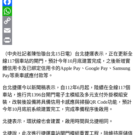
Line
Facebook
WhatsApp
Copy
Link
Email
Print
（中央社記者陳怡璇台北15日電）台北捷運表示，正在更新全
線117個車站的閘門，預計今年10月底建置完成，之後新增實
體信用卡及已綁定信用卡的Apple Pay、Google Pay、Samsung
Pay等乘車感應付款等。
台北捷運今以新聞稿表示，自112年6月起，陸續在全線117個
車站，進行共1396台閘門電子主模組及多元支付外掛模組安
裝，改裝後設備將具備信用卡感應與掃描QR Code功能，預計
今年10月底前系統建置完工，完成準備程序後啟用。
北捷表示，環狀線也會建置，啟用時間與北捷相同。
北捷說，此次進行捷運車站閘門模組重置工程，除維持原儲值