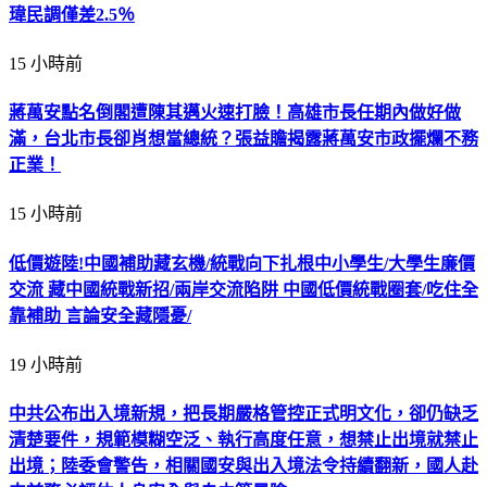
瑋民調僅差2.5％
15 小時前
蔣萬安點名倒閣遭陳其邁火速打臉！高雄市長任期內做好做
滿，台北市長卻肖想當總統？張益贍揭露蔣萬安市政擺爛不務
正業！
15 小時前
低價遊陸!中國補助藏玄機/統戰向下扎根中小學生/大學生廉價
交流 藏中國統戰新招/兩岸交流陷阱 中國低價統戰圈套/吃住全
靠補助 言論安全藏隱憂/
19 小時前
中共公布出入境新規，把長期嚴格管控正式明文化，卻仍缺乏
清楚要件，規範模糊空泛、執行高度任意，想禁止出境就禁止
出境；陸委會警告，相關國安與出入境法令持續翻新，國人赴