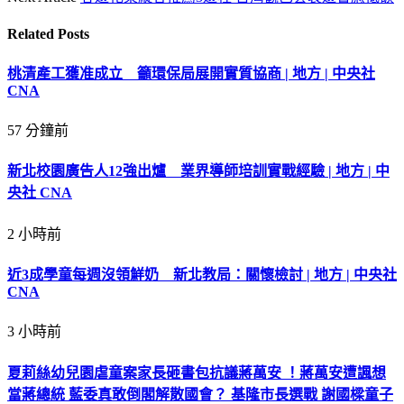
Related
Posts
桃清產工獲准成立 籲環保局展開實質協商 | 地方 | 中央社
CNA
57 分鐘前
新北校園廣告人12強出爐 業界導師培訓實戰經驗 | 地方 | 中
央社 CNA
2 小時前
近3成學童每週沒領鮮奶 新北教局：關懷檢討 | 地方 | 中央社
CNA
3 小時前
夏莉絲幼兒園虐童案家長砸書包抗議蔣萬安 ！蔣萬安遭諷想
當蔣總統 藍委真敢倒閣解散國會？ 基隆市長選戰 謝國樑童子