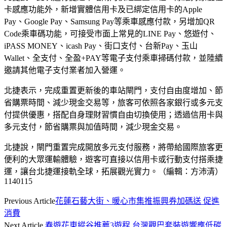
卡感應功能外，新增實體信用卡及已綁定信用卡的Apple
Pay、Google Pay、Samsung Pay等乘車感應付款，另增加QR
Code乘車碼功能，可接受市面上常見的LINE Pay、悠遊付、
iPASS MONEY、icash Pay、街口支付、台新Pay、玉山
Wallet、全支付、全盈+PAY等電子支付乘車掃碼付款，並陸續
邀請其他電子支付業者加入營運。
北捷表示，完成重置更新後的車站閘門，支付自由度增加、節
省購票時間、減少現金交易等，旅客可依照各家銀行或多元支
付提供優惠，搭配自身理財習慣自由切換使用；透過信用卡與
多元支付，節省購票與加值時間，減少現金交易。
北捷說，閘門重置完成開放多元支付服務，將帶給國際旅客更
便利的大眾運輸體驗，遊客可直接以信用卡或行動支付搭乘捷
運，讓台北捷運接軌全球，拓展觀光實力。（編輯：方沛清）
1140115
Previous Article
花蓮石藝大街、暖心市集推振興券加碼送 促進
消費
Next Article
春遊花東縱谷推薦3遊程 台灣觀巴套裝遊響應低碳