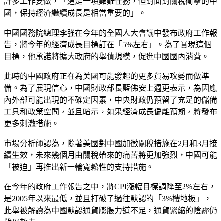
許多工作要做，「這是一項艱難任務，但對面對關稅衝擊的中
國，保持經濟繼續成長是相當重要的」。
中國國務院總理李強在今年的全國人大會議中發布政府工作報
告，將今年的經濟成長目標訂在「5%左右」。為了實現這個
目標，他承諾將擴大政府的舉債規模，促進中國國內消費。
此時的中國政府正在為美國可能發起的更多貿易攻勢而做準
備。為了展現信心，中國財政部長藍佛安上週更表示，為因應
內外部可能出現的不確定因素，中央財政仍預留了充足的儲備
工具和政策空間，並且暗示，如果經濟成長偏離預期，將發布
更多刺激措施。
市場分析師認為，隨著美國對中國加徵關稅措施在2月和3月接
續生效，未來幾個月由關稅帶來的痛苦將更加強烈，中國可能
「被迫」再推出新一輪寬鬆性的支持措施。
在今年的政府工作報告之中，將CPI漲幅目標調降至2%左右，
是2005年以來最低，並且打破了過往默認的「3%樓地板」，
此舉被解讀為中國默認通貨膨脹力道不足，通貨緊縮的陰霾仍