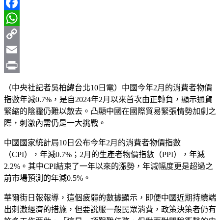
Line
Facebook
WhatsApp
Copy
Link
Email
Print
（中央社記者吳柏緯台北10日電）中國今年2月的消費者物價
指數年減0.7%，是自2024年2月以來首次由正轉負，顯示通貨
緊縮的陰霾仍難以散去。凸顯中國在國際貿易緊張情勢加劇之
際，刺激內需仍是一大挑戰。
中國國家統計局10日公布今年2月的消費者物價指數
（CPI），年減0.7%；2月的生產者物價指數（PPI），年減
2.2%。其中CPI結束了一年以來的漲勢，年減幅度更是超過之
前市場預測的年減0.5%。
華爾街日報報導，這個疲弱的數據顯示，即便中國近期持續端
出刺激經濟的措施，但要說服一般民眾消費，政策決策者仍有