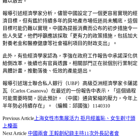
難以散去。
報導引述經濟學家分析，儘管中國設定了一個更容易實現的經
濟目標，但有鑑於持續多年的房地產市場低迷尚未觸底，這個
目標可能仍難以實現。中國為提振消費而公布的初步措施令一
些人失望，他們呼籲應該採取「更有力的政策措施，包括加大
對養老金和醫療健康等社會福利項目的財政支出」。
此外，有些經濟學家認為，李強在政府工作報告中承諾深化供
給側改革，後續也有官員透露，相關部門正在就個別行業制定
具體計畫，推動落後、低效的產能退出。
報導引述瑞士聯合私人銀行（UBP）高級亞洲經濟學家卡薩諾
瓦（Carlos Casanova）在最近的一份報告中表示，「這個過程
可能需要時間，因此預計，（中國）通貨緊縮的壓力，今年上
半年勢必持續存在」。（編輯：邱國強）1140310
Previous Article
上海女性市集展活力 拒月經羞恥、女生剃寸頭
上檯面
Next Article
中國兩會 王毅創紀錄主持11次外長記者會