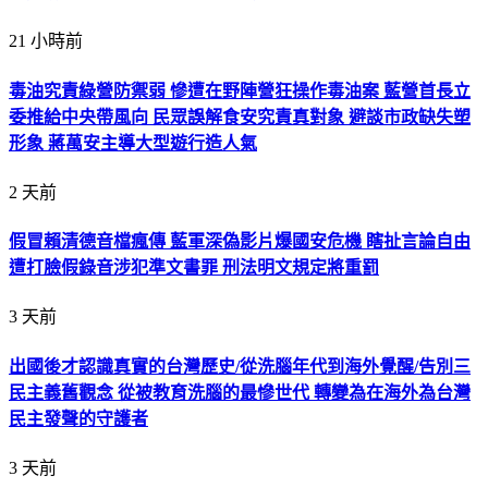
21 小時前
毒油究責綠營防禦弱 慘遭在野陣營狂操作毒油案 藍營首長立
委推給中央帶風向 民眾誤解食安究責真對象 避談市政缺失塑
形象 蔣萬安主導大型遊行造人氣
2 天前
假冒賴清德音檔瘋傳 藍軍深偽影片爆國安危機 瞎扯言論自由
遭打臉假錄音涉犯準文書罪 刑法明文規定將重罰
3 天前
出國後才認識真實的台灣歷史/從洗腦年代到海外覺醒/告別三
民主義舊觀念 從被教育洗腦的最慘世代 轉變為在海外為台灣
民主發聲的守護者
3 天前