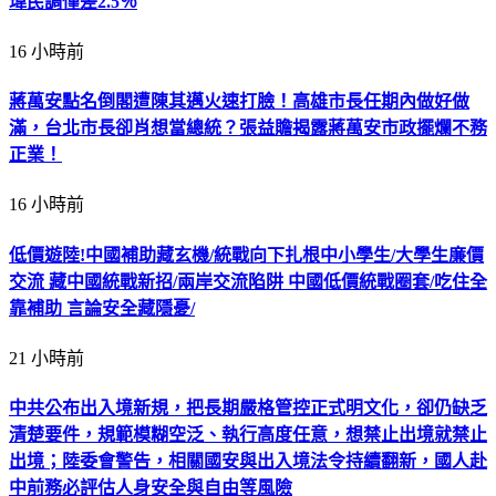
瑋民調僅差2.5％
16 小時前
蔣萬安點名倒閣遭陳其邁火速打臉！高雄市長任期內做好做
滿，台北市長卻肖想當總統？張益贍揭露蔣萬安市政擺爛不務
正業！
16 小時前
低價遊陸!中國補助藏玄機/統戰向下扎根中小學生/大學生廉價
交流 藏中國統戰新招/兩岸交流陷阱 中國低價統戰圈套/吃住全
靠補助 言論安全藏隱憂/
21 小時前
中共公布出入境新規，把長期嚴格管控正式明文化，卻仍缺乏
清楚要件，規範模糊空泛、執行高度任意，想禁止出境就禁止
出境；陸委會警告，相關國安與出入境法令持續翻新，國人赴
中前務必評估人身安全與自由等風險