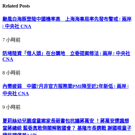
Related
Posts
颱風白海豚登陸中國機率高 上海海事局率先發布警戒 | 兩岸
| 中央社 CNA
7 小時前
防堵陸資「借人頭」在台購地 立委提案修法 | 兩岸 | 中央社
CNA
8 小時前
內需疲弱 中國7月非官方服務業PMI降至近2年新低 | 兩岸 |
中央社 CNA
9 小時前
夏莉絲幼兒園虐童案家長砸書包抗議蔣萬安 ！蔣萬安遭諷想
當蔣總統 藍委真敢倒閣解散國會？ 基隆市長選戰 謝國樑童子