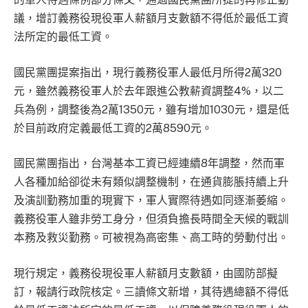
議，增訂義務役現役軍人薪額月支數額不得低於最低工資
法所定的最低工資。
國民黨團提案指出，現行義務役軍人最低月所得2萬320
元，雖然義務役軍人於去年跟進公教薪資調整4%，以二
兵為例，調整後為2萬1350元，雖有增加1030元，還是低
於目前政府定義最低工資的2萬8590元。
國民黨團指出，台灣基本工資已經連續8年調整，然而軍
人各種加給卻從未有類似調整機制，在通貨膨脹持續上升
及演訓勤務加重的現實下，軍人實際待遇如同逐漸萎縮。
義務役軍人雖非勞工身分，但須負擔長時間全天候的戰訓
本務及救災勤務。可被視為高密集、高工時的勞動付出。
現行規定，義務役現役軍人薪額月支數額，由國防部擬
訂，報請行政院核定。三讀條文新增，其待遇總額不得低