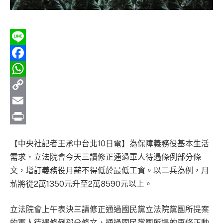
Line
Facebook
WhatsApp
Copy
Link
Email
Print
【中央社記者王承中台北10日電】為保障義務役基本生活
需求，立法院會今天三讀修正通過軍人待遇條例部分條
文，增訂義務役月薪不得低於最低工資。以二兵為例，月
薪將從2萬1350元升至2萬8590元以上。
立法院會上午表決三讀修正通過國民黨立法院黨團所提案
的軍人待遇條例部分條文，通過國民黨團所提的再修正動