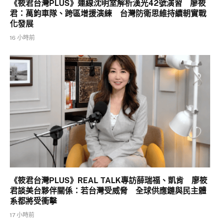
《筱君台灣PLUS》連線沈明室解析漢光42號演習 廖筱
君：萬鈞車隊、跨區增援演練 台灣防衛思維持續朝實戰
化發展
16 小時前
《筱君台灣PLUS》REAL TALK專訪薛瑞福、凱肯 廖筱
君談美台夥伴關係：若台灣受威脅 全球供應鏈與民主體
系都將受衝擊
17 小時前