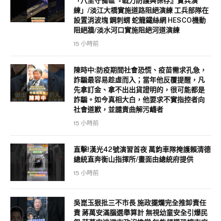
「八里守備區『戰力防護與保存』實兵演
練」/淡江大橋實施道路阻絕演練 工兵部隊在
設置消波塊 鋼刺蝟 蛇籠鐵絲網 HESCO機動
阻絕牆/淡水河口實施阻絕河道演練
15 小時前
陳時中:防疫期間社會恐慌、疫苗需求孔急，
詐騙最容易趁虛而入；當年他反覆提醒，凡
先拿訂金、拿不出出貨證明的，很可能都是
詐騙。如今真相大白，他要求不實指控者向
社會道歉，並譴責曲解污衊者
15 小時前
直擊!漢光42號演習首夜 萬鈞車隊掩護賴清德
總統直奔衡山指揮所/畫面由總統府提供
15 小時前
吳崑玉狠批三不市長 施政擺爛完全推卸責任
責 蔣萬安滿腦選舉算計 無視幼童安全引爆民