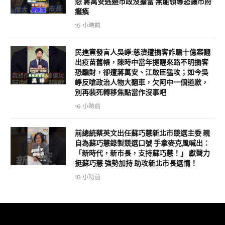
怨 蔣萬安逃避市政沒擔當 無能領導恐讓市府
癱瘓
15 小時前
民進黨發言人吳崢:慈濟遭掮客詐騙十億案翻
出疫苗舊帳，陳時中當年提醒來路不明掮客
恐騙財，卻遭蔣萬安、江啟臣猛攻；如今吳
崢反嗆政治人物大翻車，欠阿中一個道歉，
別再裝死轉移焦點當作沒事吧
16 小時前
前總統蔡英文出任蘇巧慧新北市競選主委 親
自為蘇巧慧錄製競選口號 手拿麥克風喊出：
「新時代，新市長，支持蘇巧慧！」 獻聲力
挺蘇巧慧 強勢加持 助攻新北市長選情！
18 小時前