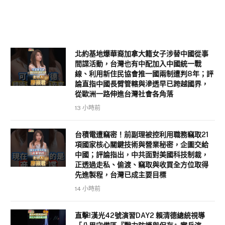
北約基地爆華裔加拿大籍女子涉替中國從事
間諜活動，台灣也有中配加入中國統一戰
線、利用新住民協會推一國兩制遭判8年；評
論直指中國長臂管轄與滲透早已跨越國界，
從歐洲一路伸進台灣社會各角落
13 小時前
台積電遭竊密！前副理被控利用職務竊取21
項國家核心關鍵技術與營業秘密，企圖交給
中國；評論指出，中共面對美國科技制裁，
正透過走私、偷渡、竊取與收買全方位取得
先進製程，台灣已成主要目標
14 小時前
直擊!漢光42號演習DAY2 賴清德總統視導