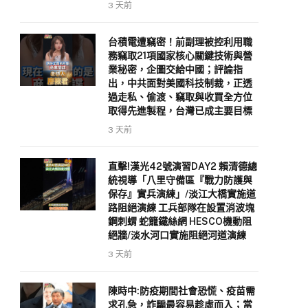
3 天前
台積電遭竊密！前副理被控利用職
務竊取21項國家核心關鍵技術與營
業秘密，企圖交給中國；評論指
出，中共面對美國科技制裁，正透
過走私、偷渡、竊取與收買全方位
取得先進製程，台灣已成主要目標
3 天前
直擊!漢光42號演習DAY2 賴清德總
統視導「八里守備區『戰力防護與
保存』實兵演練」/淡江大橋實施道
路阻絕演練 工兵部隊在設置消波塊
鋼刺蝟 蛇籠鐵絲網 HESCO機動阻
絕牆/淡水河口實施阻絕河道演練
3 天前
陳時中:防疫期間社會恐慌、疫苗需
求孔急，詐騙最容易趁虛而入；當