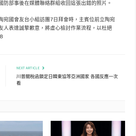
國防部事後在媒體聯絡群組收回這張出錯的照片。
陶宛國會友台小組訪團7日拜會時，主賓位前立陶宛
友人表達誠摯歉意，將虛心檢討作業流程，以杜絕
8
NEXT ARTICLE
川普關稅函鎖定日韓東協等亞洲國家 各國反應一次
看