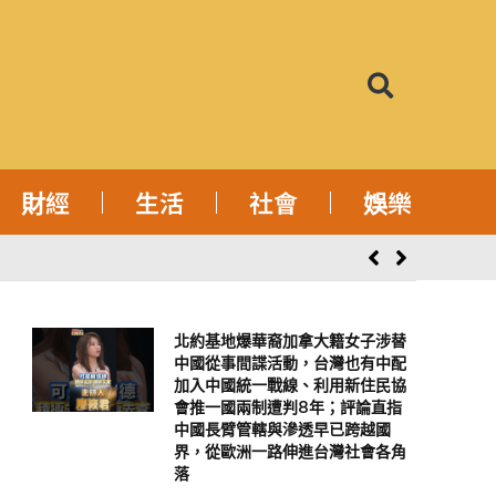
財經
生活
社會
娛樂
北約基地爆華裔加拿大籍女子涉替
中國從事間諜活動，台灣也有中配
加入中國統一戰線、利用新住民協
會推一國兩制遭判8年；評論直指
中國長臂管轄與滲透早已跨越國
界，從歐洲一路伸進台灣社會各角
落