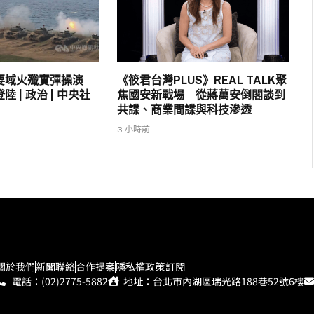
要域火殲實彈操演
《筱君台灣PLUS》REAL TALK聚
 | 政治 | 中央社
焦國安新戰場 從蔣萬安倒閣談到
共諜、商業間諜與科技滲透
3 小時前
關於我們
新聞聯絡
合作提案
隱私權政策
訂閱
電話：(02)2775-5882
地址：台北市內湖區瑞光路188巷52號6樓