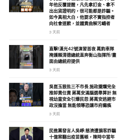
年他反覆提醒，凡先拿訂金、拿不
出出貨證明的，很可能都是詐騙。
如今真相大白，他要求不實指控者
向社會道歉，並譴責曲解污衊者
3 天前
直擊!漢光42號演習首夜 萬鈞車隊
掩護賴清德總統直奔衡山指揮所/畫
面由總統府提供
3 天前
吳崑玉狠批三不市長 施政擺爛完全
推卸責任責 蔣萬安滿腦選舉算計 無
視幼童安全引爆民怨 蔣萬安逃避市
政沒擔當 無能領導恐讓市府癱瘓
3 天前
民進黨發言人吳崢:慈濟遭掮客詐騙
十億案翻出疫苗舊帳，陳時中當年