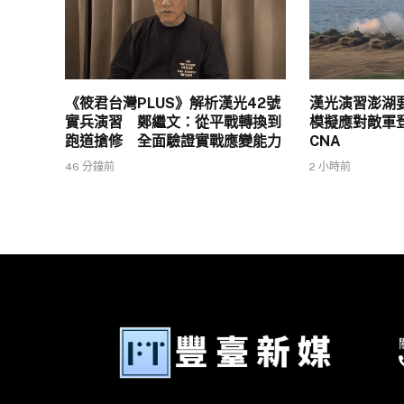
《筱君台灣PLUS》解析漢光42號
漢光演習澎湖
實兵演習 鄭繼文：從平戰轉換到
模擬應對敵軍登陸
跑道搶修 全面驗證實戰應變能力
CNA
46 分鐘前
2 小時前