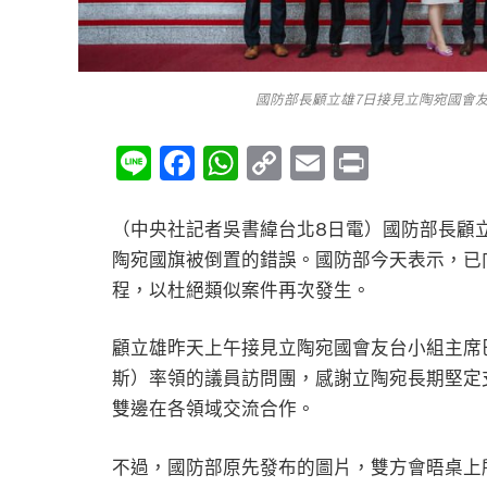
國防部長顧立雄7日接見立陶宛國會
Line
Facebook
WhatsApp
Copy
Email
Print
Link
（中央社記者吳書緯台北8日電）國防部長顧
陶宛國旗被倒置的錯誤。國防部今天表示，已
程，以杜絕類似案件再次發生。
顧立雄昨天上午接見立陶宛國會友台小組主席巴洛諾瓦
斯）率領的議員訪問團，感謝立陶宛長期堅定
雙邊在各領域交流合作。
不過，國防部原先發布的圖片，雙方會晤桌上