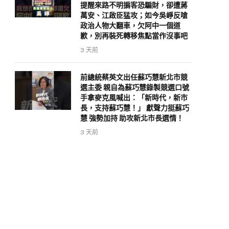
提醒來路不明掮客恐騙財，卻遭蔣
萬安、江啟臣猛攻；如今吳崢反嗆
政治人物大翻車，欠阿中一個道
歉，別再裝死轉移焦點當作沒事吧
3 天前
前總統蔡英文出任蘇巧慧新北市競
選主委 親自為蘇巧慧錄製競選口號
手拿麥克風喊出：「新時代，新市
長，支持蘇巧慧！」 獻聲力挺蘇巧
慧 強勢加持 助攻新北市長選情！
3 天前