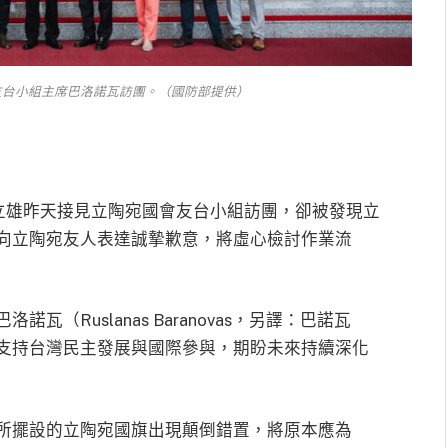
友台小組主席巴洛諾瓦訪團。（國防部提供）
立雄昨天接見立陶宛國會友台小組訪團，卻被發現立
向立陶宛友人表達誠摯歉意，將虛心檢討作業流
（Ruslanas Baranovas，另譯：巴諾瓦
支持台灣民主發展與國際參與，期盼未來持續深化
所擺設的立陶宛國旗出現顛倒錯置，將原本應為