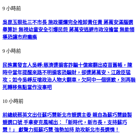
9 小時前
吳崑玉狠批三不市長 施政擺爛完全推卸責任責 蔣萬安滿腦選
舉算計 無視幼童安全引爆民怨 蔣萬安逃避市政沒擔當 無能領
導恐讓市府癱瘓
9 小時前
民進黨發言人吳崢:慈濟遭掮客詐騙十億案翻出疫苗舊帳，陳
時中當年提醒來路不明掮客恐騙財，卻遭蔣萬安、江啟臣猛
攻；如今吳崢反嗆政治人物大翻車，欠阿中一個道歉，別再裝
死轉移焦點當作沒事吧
10 小時前
前總統蔡英文出任蘇巧慧新北市競選主委 親自為蘇巧慧錄製
競選口號 手拿麥克風喊出：「新時代，新市長，支持蘇巧
慧！」 獻聲力挺蘇巧慧 強勢加持 助攻新北市長選情！