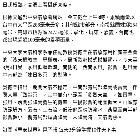
日起轉熱，高溫上看攝氏38度。
根據交通部中央氣象署網站，今天截至上午8時，累積雨量以
台中市太平區286毫米最多；其他縣市部分，南投縣國姓鄉254
毫米、高雄市桃源區247.5毫米；彰化、屏東、嘉義、台南也
都出現超過100毫米的累積雨量。
中央大學大氣科學系兼任副教授吳德榮在氣象應用推廣基金會
的「洩天機教室」專欄表示，最新歐洲模式模擬顯示，今天至
8月4日受「季風低壓環流」南側的「西南季風」影響，迎風面
中南部為「連日多雨」的型態。
吳德榮指出，期間大氣不穩定，中南部有局部陣雨或雷雨，伴
隨大量「致災雨」，其中並有小範圍「劇烈天氣」，如雷擊、
強風、瞬間強降雨發生的機率，午後影響的範圍擴大。山區應
防範坍方、落石、土石流，低漥他區應防淹水；背風面東半部
影響較小，偶有局部短暫降雨，未降雨時，天氣悶熱。
訂閱《早安世界》電子報 每天3分鐘掌握10件天下事