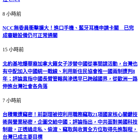
8 小時前
NCC無委員衝擊擴大！進口手機、藍牙耳機申請卡關 已完
成審驗設備仍可正常通關
15 小時前
北約基地爆華裔加拿大籍女子涉替中國從事間諜活動，台灣也
有中配加入中國統一戰線、利用新住民協會推一國兩制遭判8
年；評論直指中國長臂管轄與滲透早已跨越國界，從歐洲一路
伸進台灣社會各角落
7 小時前
台積電遭竊密！前副理被控利用職務竊取21項國家核心關鍵技
術與營業秘密，企圖交給中國；評論指出，中共面對美國科技
制裁，正透過走私、偷渡、竊取與收買全方位取得先進製程，
台灣已成主要目標