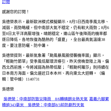
訂閱
感謝您的訂閱！
吳德榮表示，最新歐洲模式模擬顯示，8月5日西南季風北移、
減弱，雨勢略緩，但中南部大氣不穩定，仍有較大雨勢；8月6
至8日太平洋高壓增強，晴朗穩定，連山區午後降雨的機率都
逐日降低，各地恢復為酷熱的「盛夏」，全台最高氣溫達38
度，要注意防曬、防中暑。
吳德榮提到，最新氣象署「颱風暴風圈侵襲機率圖」顯示，
「輕颱竹節草」受季風低壓環流導引，昨天傍晚登陸上海，偏
西北西前進，今將減弱為熱帶低壓；「輕颱柯羅莎」則持續在
日本南方海面，偏北逼近日本本州、再向東北大迴轉。（編
輯：管中維）1140731
吳德榮
吳德榮：中南部防致災降雨 8/6轉晴朗炎熱天氣
嘉義六腳累
積逾343毫米 吳德榮：中南部8/3前防劇烈天氣