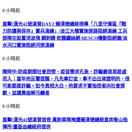
8 小時前
直擊!漢光42號演習DAY2 賴清德總統視導「八里守備區『戰
力防護與保存』實兵演練」/淡江大橋實施道路阻絕演練 工兵
部隊在設置消波塊 鋼刺蝟 蛇籠鐵絲網 HESCO機動阻絕牆/淡
水河口實施阻絕河道演練
8 小時前
陳時中:防疫期間社會恐慌、疫苗需求孔急，詐騙最容易趁虛
而入；當年他反覆提醒，凡先拿訂金、拿不出出貨證明的，很
可能都是詐騙。如今真相大白，他要求不實指控者向社會道
歉，並譴責曲解污衊者
8 小時前
直擊!漢光42號演習首夜 萬鈞車隊掩護賴清德總統直奔衡山指
揮所/畫面由總統府提供