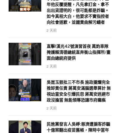
年他反覆提醒，凡先拿訂金、拿不
出出貨證明的，很可能都是詐騙。
如今真相大白，他要求不實指控者
向社會道歉，並譴責曲解污衊者
2 天前
直擊!漢光42號演習首夜 萬鈞車隊
掩護賴清德總統直奔衡山指揮所/畫
面由總統府提供
2 天前
吳崑玉狠批三不市長 施政擺爛完全
推卸責任責 蔣萬安滿腦選舉算計 無
視幼童安全引爆民怨 蔣萬安逃避市
政沒擔當 無能領導恐讓市府癱瘓
2 天前
民進黨發言人吳崢:慈濟遭掮客詐騙
十億案翻出疫苗舊帳，陳時中當年