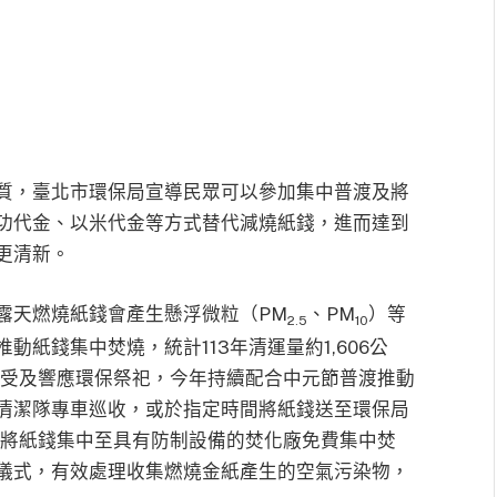
質，臺北市環保局宣導民眾可以參加集中普渡及將
功代金、以米代金等方式替代減燒紙錢，進而達到
更清新。
露天燃燒紙錢會產生懸浮微粒（PM
、PM
）等
2.5
10
紙錢集中焚燒，統計113年清運量約1,606公
漸接受及響應環保祭祀，今年持續配合中元節普渡推動
清潔隊專車巡收，或於指定時間將紙錢送至環保局
局將紙錢集中至具有防制設備的焚化廠免費集中焚
儀式，有效處理收集燃燒金紙產生的空氣污染物，