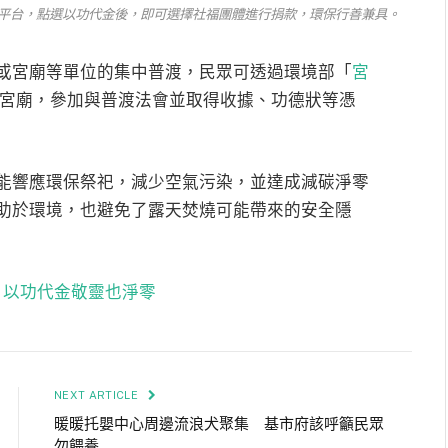
務機平台，點選以功代金後，即可選擇社福團體進行捐款，環保行善兼具。
或宮廟等單位的集中普渡，民眾可透過環境部「
宮
宮廟，參加與普渡法會並取得收據、功德狀等憑
能響應環保祭祀，減少空氣污染，並達成減碳淨零
助於環境，也避免了露天焚燒可能帶來的安全隱
 以功代金敬靈也淨零
NEXT ARTICLE
暖暖托嬰中心周邊流浪犬聚集 基市府該呼籲民眾
勿餵養