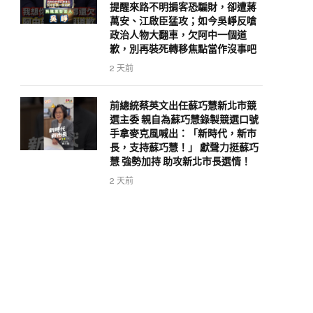
提醒來路不明掮客恐騙財，卻遭蔣
萬安、江啟臣猛攻；如今吳崢反嗆
政治人物大翻車，欠阿中一個道
歉，別再裝死轉移焦點當作沒事吧
2 天前
前總統蔡英文出任蘇巧慧新北市競
選主委 親自為蘇巧慧錄製競選口號
手拿麥克風喊出：「新時代，新市
長，支持蘇巧慧！」 獻聲力挺蘇巧
慧 強勢加持 助攻新北市長選情！
2 天前