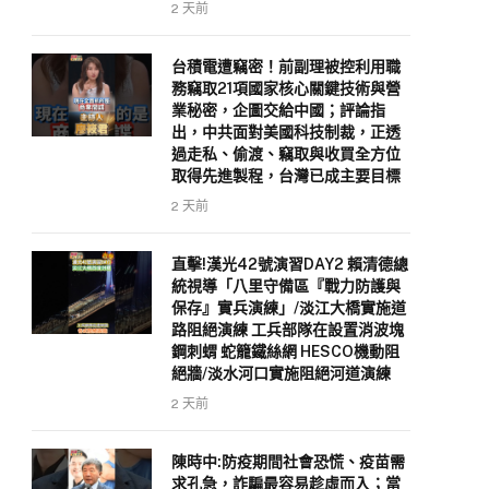
2 天前
台積電遭竊密！前副理被控利用職
務竊取21項國家核心關鍵技術與營
業秘密，企圖交給中國；評論指
出，中共面對美國科技制裁，正透
過走私、偷渡、竊取與收買全方位
取得先進製程，台灣已成主要目標
2 天前
直擊!漢光42號演習DAY2 賴清德總
統視導「八里守備區『戰力防護與
保存』實兵演練」/淡江大橋實施道
路阻絕演練 工兵部隊在設置消波塊
鋼刺蝟 蛇籠鐵絲網 HESCO機動阻
絕牆/淡水河口實施阻絕河道演練
2 天前
陳時中:防疫期間社會恐慌、疫苗需
求孔急，詐騙最容易趁虛而入；當