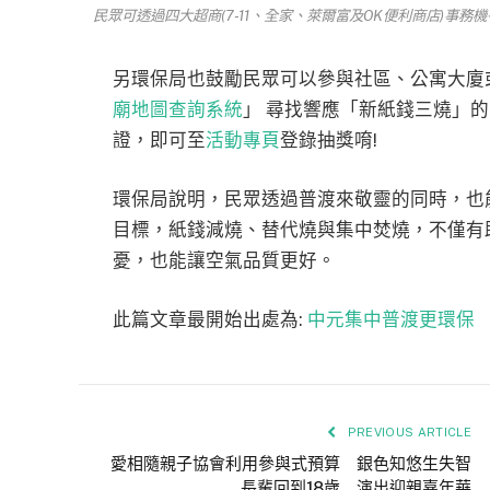
民眾可透過四大超商(7-11、全家、萊爾富及OK便利商店)事
另環保局也鼓勵民眾可以參與社區、公寓大廈
廟地圖查詢系統
」
尋找響應「新紙錢三燒」的
證，即可至
活動專頁
登錄抽獎唷!
環保局說明，民眾透過普渡來敬靈的同時，也
目標，紙錢減燒、替代燒與集中焚燒，不僅有
憂，也能讓空氣品質更好。
此篇文章最開始出處為:
中元集中普渡更環保
PREVIOUS ARTICLE
愛相隨親子協會利用參與式預算 銀色知悠生失智
長輩回到18歲 演出迎親嘉年華