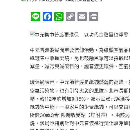
Line
Facebook
WhatsApp
Copy
Email
Print
Link
中元普渡為民間重要信仰活動，為維護空氣品
紙錢集中收運焚燒，另也鼓勵民眾可以採取以
減量、減污與減碳目的，讓普渡更環保，空氣
環保局表示，中元節普渡是紙錢燃燒的高峰，
空氣污染物，也有引發火災的風險。北市長期推動
噸，較112年約增加近15%，顯示民眾已逐
紙錢集中燒，一般家戶的少量紙錢，可以交由
所設30處3合1限時收受點（詳附表），由該
燒，該局也特別針對中元普渡進行焚化爐淨爐