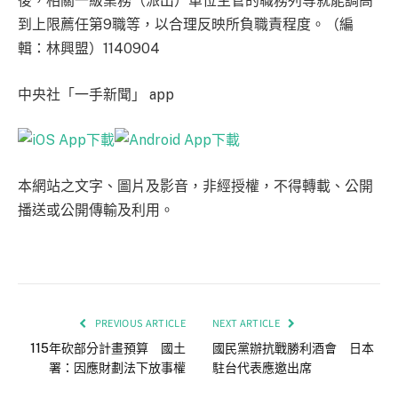
後，相關一級業務（派出）單位主管的職務列等就能調高
到上限薦任第9職等，以合理反映所負職責程度。（編
輯：林興盟）1140904
中央社「一手新聞」 app
本網站之文字、圖片及影音，非經授權，不得轉載、公開
播送或公開傳輸及利用。
PREVIOUS ARTICLE
NEXT ARTICLE
115年砍部分計畫預算 國土
國民黨辦抗戰勝利酒會 日本
署：因應財劃法下放事權
駐台代表應邀出席