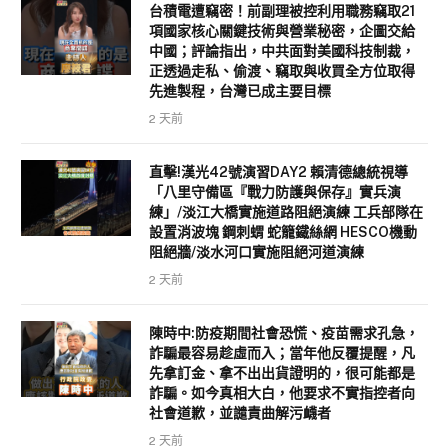
台積電遭竊密！前副理被控利用職務竊取21
項國家核心關鍵技術與營業秘密，企圖交給
中國；評論指出，中共面對美國科技制裁，
正透過走私、偷渡、竊取與收買全方位取得
先進製程，台灣已成主要目標
2 天前
直擊!漢光42號演習DAY2 賴清德總統視導
「八里守備區『戰力防護與保存』實兵演
練」/淡江大橋實施道路阻絕演練 工兵部隊在
設置消波塊 鋼刺蝟 蛇籠鐵絲網 HESCO機動
阻絕牆/淡水河口實施阻絕河道演練
2 天前
陳時中:防疫期間社會恐慌、疫苗需求孔急，
詐騙最容易趁虛而入；當年他反覆提醒，凡
先拿訂金、拿不出出貨證明的，很可能都是
詐騙。如今真相大白，他要求不實指控者向
社會道歉，並譴責曲解污衊者
2 天前