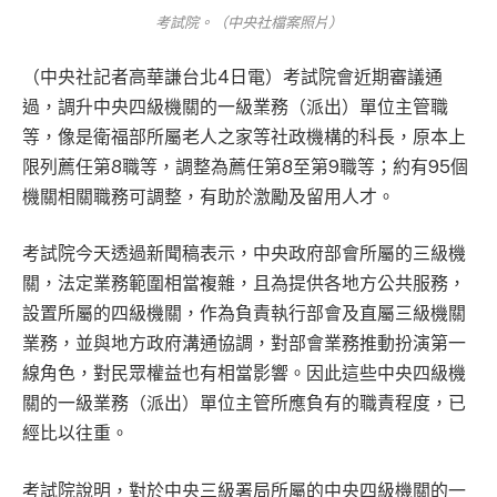
考試院。（中央社檔案照片）
（中央社記者高華謙台北4日電）考試院會近期審議通
過，調升中央四級機關的一級業務（派出）單位主管職
等，像是衛福部所屬老人之家等社政機構的科長，原本上
限列薦任第8職等，調整為薦任第8至第9職等；約有95個
機關相關職務可調整，有助於激勵及留用人才。
考試院今天透過新聞稿表示，中央政府部會所屬的三級機
關，法定業務範圍相當複雜，且為提供各地方公共服務，
設置所屬的四級機關，作為負責執行部會及直屬三級機關
業務，並與地方政府溝通協調，對部會業務推動扮演第一
線角色，對民眾權益也有相當影響。因此這些中央四級機
關的一級業務（派出）單位主管所應負有的職責程度，已
經比以往重。
考試院說明，對於中央三級署局所屬的中央四級機關的一