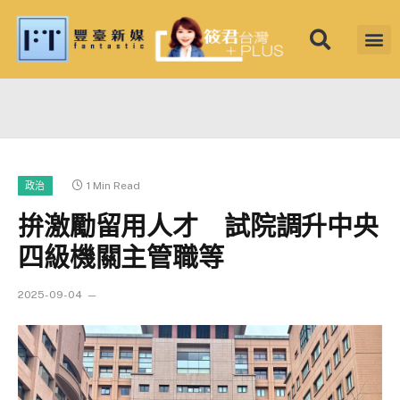
筱君台灣 PL
焦點新聞
知微見豐
1 Min Read
政治
拚激勵留用人才 試院調升中央
四級機關主管職等
2025-09-04