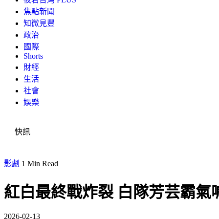
焦點新聞
知微見豐
政治
國際
Shorts
財經
生活
社會
娛樂
快訊
影劇
1 Min Read
紅白最終戰炸裂 白隊芳芸霸氣喊 AL
2026-02-13