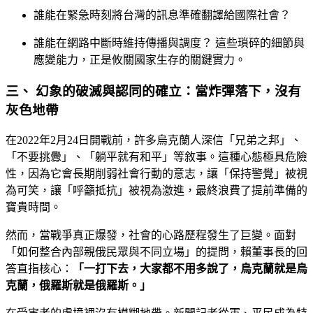
誰能在緊急時刻將台灣的訊息準確翻譯給國際社會？
誰能在網路中斷時維持傳播與調度？ 這些瑣碎的細節與
應變能力，正是攸關國家生存的關鍵實力。
三、 幻象的破滅與認同的確立：當炸彈落下，沒有
灰色地帶
在2022年2月24日開戰前，許多烏克蘭人深信「兄弟之邦」、
「不要挑釁」、「躺平就有和平」等敘事。這種心態極具危險
性，因為它會長期削弱社會行動的意志，讓「保持警覺」被視
為可笑，讓「呼籲抵抗」被視為激進，最終浪費了提前準備的
寶貴時間。
然而，當戰爭真正爆發，社會的心路歷程發生了巨變。面對
「如何整合內部親俄民眾與不同立場」的提問，賴董事長的回
答直指核心：
「一打下去，大家都不用多說了，烏克蘭就是烏
克蘭，俄羅斯就是俄羅斯。」