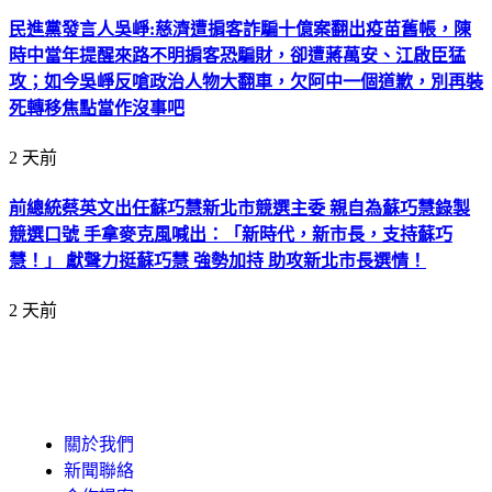
民進黨發言人吳崢:慈濟遭掮客詐騙十億案翻出疫苗舊帳，陳
時中當年提醒來路不明掮客恐騙財，卻遭蔣萬安、江啟臣猛
攻；如今吳崢反嗆政治人物大翻車，欠阿中一個道歉，別再裝
死轉移焦點當作沒事吧
2 天前
前總統蔡英文出任蘇巧慧新北市競選主委 親自為蘇巧慧錄製
競選口號 手拿麥克風喊出：「新時代，新市長，支持蘇巧
慧！」 獻聲力挺蘇巧慧 強勢加持 助攻新北市長選情！
2 天前
關於我們
新聞聯絡