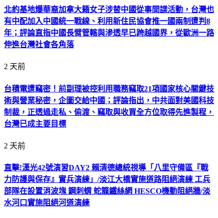
北約基地爆華裔加拿大籍女子涉替中國從事間諜活動，台灣也
有中配加入中國統一戰線、利用新住民協會推一國兩制遭判8
年；評論直指中國長臂管轄與滲透早已跨越國界，從歐洲一路
伸進台灣社會各角落
2 天前
台積電遭竊密！前副理被控利用職務竊取21項國家核心關鍵技
術與營業秘密，企圖交給中國；評論指出，中共面對美國科技
制裁，正透過走私、偷渡、竊取與收買全方位取得先進製程，
台灣已成主要目標
2 天前
直擊!漢光42號演習DAY2 賴清德總統視導「八里守備區『戰
力防護與保存』實兵演練」/淡江大橋實施道路阻絕演練 工兵
部隊在設置消波塊 鋼刺蝟 蛇籠鐵絲網 HESCO機動阻絕牆/淡
水河口實施阻絕河道演練