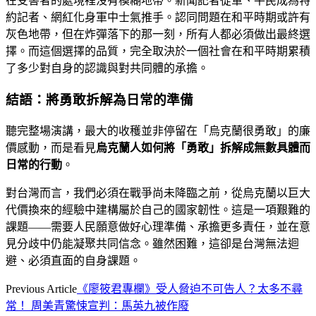
在受害者的處境裡沒有模糊地帶。新聞記者從軍、平民成為特
約記者、網紅化身軍中士氣推手。認同問題在和平時期或許有
灰色地帶，但在炸彈落下的那一刻，所有人都必須做出最終選
擇。而這個選擇的品質，完全取決於一個社會在和平時期累積
了多少對自身的認識與對共同體的承擔。
結語：將勇敢拆解為日常的準備
聽完整場演講，最大的收穫並非停留在「烏克蘭很勇敢」的廉
價感動，而是看見
烏克蘭人如何將「勇敢」拆解成無數具體而
日常的行動
。
對台灣而言，我們必須在戰爭尚未降臨之前，從烏克蘭以巨大
代價換來的經驗中建構屬於自己的國家韌性。這是一項艱難的
課題——需要人民願意做好心理準備、承擔更多責任，並在意
見分歧中仍能凝聚共同信念。雖然困難，這卻是台灣無法迴
避、必須直面的自身課題。
Previous Article
《廖筱君專欄》受人脅迫不可告人？太多不尋
常！ 周美青驚悚宣判：馬英九被作廢