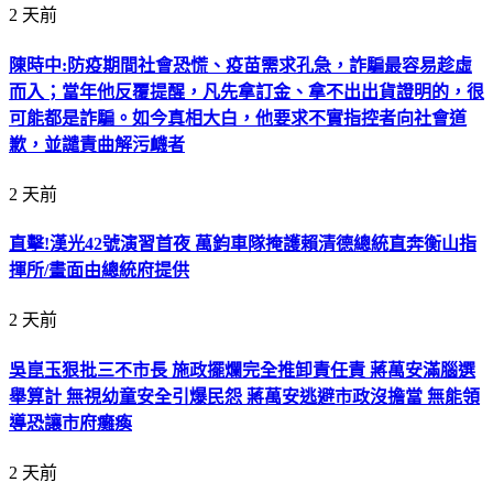
2 天前
陳時中:防疫期間社會恐慌、疫苗需求孔急，詐騙最容易趁虛
而入；當年他反覆提醒，凡先拿訂金、拿不出出貨證明的，很
可能都是詐騙。如今真相大白，他要求不實指控者向社會道
歉，並譴責曲解污衊者
2 天前
直擊!漢光42號演習首夜 萬鈞車隊掩護賴清德總統直奔衡山指
揮所/畫面由總統府提供
2 天前
吳崑玉狠批三不市長 施政擺爛完全推卸責任責 蔣萬安滿腦選
舉算計 無視幼童安全引爆民怨 蔣萬安逃避市政沒擔當 無能領
導恐讓市府癱瘓
2 天前