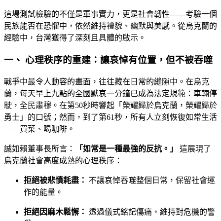
這場測試檢驗的不僅是軍事實力，更是社會韌性——考驗一個
民族能否在恐懼中，依然維持禮貌、幽默與美感。從烏克蘭的
經驗中，台灣獲得了深刻且具體的啟示。
一、 心理秩序的重建：讓哀悼有位置，但不被吞噬
戰爭中最令人動容的畫面，往往藏在日常的縫隙中。在烏克
蘭，每天早上九點的全國默哀一分鐘已成為法定規範：車輛停
駛，全民肅穆。在第50秒時響起「榮耀歸於烏克蘭，榮耀歸於
勇士」的口號；然而，到了第61秒，所有人立刻恢復如常生活
——買菜、喝咖啡。
誠如賴董事長所言：
「如常是一種最強的反抗。」
這展現了
烏克蘭社會高度成熟的心理秩序：
拒絕被悲憤耗盡：
不讓哀悼吞噬整個日常，保留社會運
作的能量。
拒絕因麻木鬆懈：
透過儀式銘記傷痛，維持對危機的警