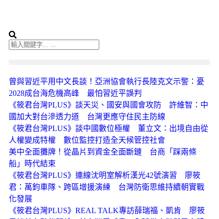
曾與習近平用中文長談！亞洲協會執行長陸克文示警：憂
2028成台海危機高峰 最怕習近平誤判
《筱君台灣PLUS》談天災、國安與國會攻防 許維智：中
國加大對台滲透力道 台灣更應守住民主防線
《筱君台灣PLUS》談中國數位極權 董立文：出境自由從
人權變成特權 數位監控打造全天候管控社會
美中全面攤牌！從晶片到資金全面斷鏈 台商「踩兩條
船」時代結束
《筱君台灣PLUS》連線沈明室解析漢光42號演習 廖筱
君：萬鈞車隊、跨區增援演練 台灣防衛思維持續朝實戰
化發展
《筱君台灣PLUS》REAL TALK專訪薛瑞福、凱肯 廖筱