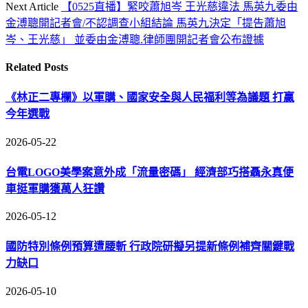
Next Article
【0525直播】緊咬蕭旭岑 王光慈違法 馬英九委由
金溥聰開記者會/不認調查小組結論 馬英九決定「提告蕭旭
岑、王光慈」 並委由金溥聰.律師團開記者會公布證據
Related
Posts
《林正二專欄》以軍購、國家安全與人民福利等為議題 打贏
今年選戰
2026-05-22
台電LOGO美學案意外成「流量密碼」 經濟部巧搭聶永真便
車挺軍購獲萬人狂讚
2026-05-12
國防特別條例預算遭腰斬 行政院研擬另提新條例補齊關鍵戰
力缺口
2026-05-10