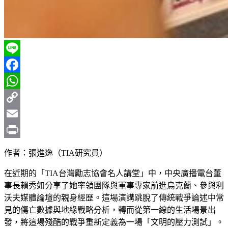
Line
Facebook
WhatsApp
Copy
Link
Email
Print
作者：張進逸（TIA研究員）
在近期的「TIA台灣勵志協會名人講堂」中，中央廣播電台董
事長賴秀如分享了她率領團隊與軍事專家前進烏克蘭、參與利
沃夫媒體論壇的親身經歷。這場演講跳脫了傳統戰爭論述中常
見的傷亡數據與地緣戰略分析，轉而從第一線的生活場景出
發，將這場殘酷的戰爭重新定義為一場「文明的壓力測試」。