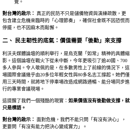
覺。
對台灣的啟示：
真正的民防不只是儲備物資與演練疏散，更
包含建立危機來臨時的「心理節奏」，確保社會既不因恐慌而
停擺，也不因麻木而鬆懈。
二、 民主韌性的底氣：價值需要「後勤」來支撐
利沃夫媒體論壇的順利舉行，是烏克蘭「如常」精神的具體縮
影。這個論壇在戰火下從未中斷，今年更吸引了逾40國、700
多人參與。令人敬佩的是，在多數男性上了前線的情況下，這
場國際會議幾乎由20多位年輕女性與80多名志工撐起。她們僅
用三天時間，就將地下停車場改造成網路通暢、能分場同步進
行的專業會議現場。
這提醒了我們一個殘酷的現實：
如果價值沒有後勤做支撐，就
只是標語。
對台灣的啟示：
面對危機，我們不能只問「有沒有決心」，
更要問「有沒有能力把決心變成實力」。