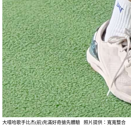
大嘻哈歌手比杰(前)充滿好奇搶先體驗 照片提供：寬寬整合