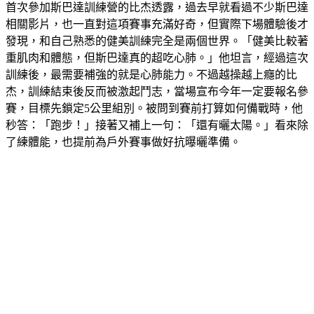
首次參加斯巴達訓練營的比杰透露，過去早就看過不少斯巴達
相關影片，也一直對這項賽事充滿好奇，但實際下場體驗後才
發現，和自己熟悉的健美訓練完全是兩個世界。「健美比較著
重肌肉和體態，但斯巴達真的超吃心肺。」他坦言，經過這次
訓練後，最需要補強的就是心肺能力。不過越操越上癮的比
杰，訓練結束後反而被激起鬥志，當場宣布今年一定要報名參
賽，目標先鎖定5公里組別。被問到賽前打算如何備戰時，他
秒答：「跑步！」接著又補上一句：「還有曬太陽。」看來除
了練體能，也提前為戶外賽事做好抗曝曬準備。