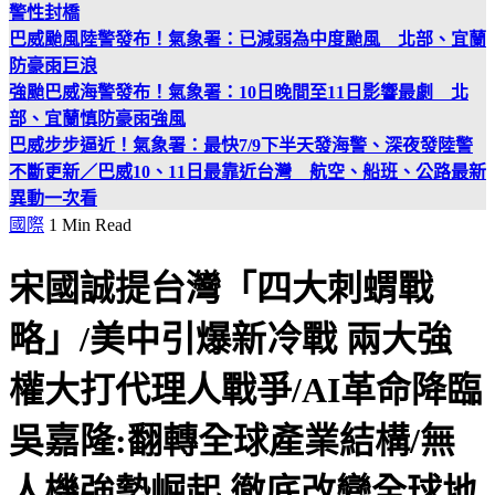
警性封橋
巴威颱風陸警發布！氣象署：已減弱為中度颱風 北部、宜蘭
防豪雨巨浪
強颱巴威海警發布！氣象署：10日晚間至11日影響最劇 北
部、宜蘭慎防豪雨強風
巴威步步逼近！氣象署：最快7/9下半天發海警、深夜發陸警
不斷更新／巴威10、11日最靠近台灣 航空、船班、公路最新
異動一次看
國際
1 Min Read
宋國誠提台灣「四大刺蝟戰
略」/美中引爆新冷戰 兩大強
權大打代理人戰爭/AI革命降臨
吳嘉隆:翻轉全球產業結構/無
人機強勢崛起 徹底改變全球地