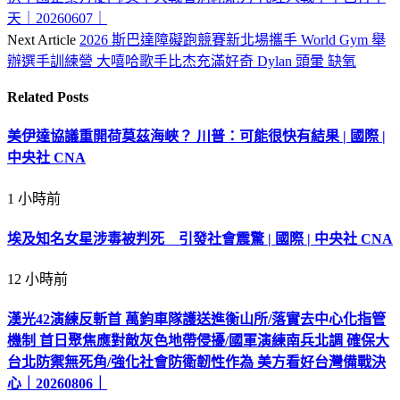
天｜20260607｜
Next Article
2026 斯巴達障礙跑競賽新北場攜手 World Gym 舉
辦選手訓練營 大嘻哈歌手比杰充滿好奇 Dylan 頭暈 缺氧
Related
Posts
美伊達協議重開荷莫茲海峽？ 川普：可能很快有結果 | 國際 |
中央社 CNA
1 小時前
埃及知名女星涉毒被判死 引發社會震驚 | 國際 | 中央社 CNA
12 小時前
漢光42演練反斬首 萬鈞車隊護送進衡山所/落實去中心化指管
機制 首日聚焦應對敵灰色地帶侵擾/國軍演練南兵北調 確保大
台北防禦無死角/強化社會防衛韌性作為 美方看好台灣備戰決
心｜20260806｜