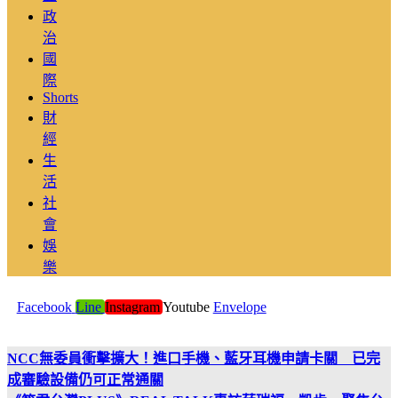
政
治
國
際
Shorts
財
經
生
活
社
會
娛
樂
Facebook
Line
Instagram
Youtube
Envelope
NCC無委員衝擊擴大！進口手機、藍牙耳機申請卡關 已完
成審驗設備仍可正常通關