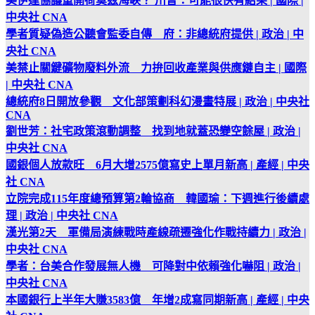
美伊達協議重開荷莫茲海峽？ 川普：可能很快有結果 | 國際 |
中央社 CNA
學者質疑偽造公聽會監委自傳 府：非總統府提供 | 政治 | 中
央社 CNA
美禁止關鍵礦物廢料外流 力拚回收產業與供應鏈自主 | 國際
| 中央社 CNA
總統府8日開放參觀 文化部策劃科幻漫畫特展 | 政治 | 中央社
CNA
劉世芳：社宅政策滾動調整 找到地就蓋恐變空餘屋 | 政治 |
中央社 CNA
國銀個人放款旺 6月大增2575億寫史上單月新高 | 產經 | 中央
社 CNA
立院完成115年度總預算第2輪協商 韓國瑜：下週進行後續處
理 | 政治 | 中央社 CNA
漢光第2天 軍備局演練戰時產線疏遷強化作戰持續力 | 政治 |
中央社 CNA
學者：台美合作發展無人機 可降對中依賴強化嚇阻 | 政治 |
中央社 CNA
本國銀行上半年大賺3583億 年增2成寫同期新高 | 產經 | 中央