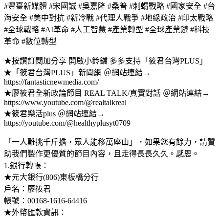
#豐臺新媒體 #宋國誠 #吳嘉隆 #桑普 #刺蝟戰略 #國家安全 #台
海安全 #美中對抗 #新冷戰 #代理人戰爭 #地緣政治 #印太戰略
#全球戰略 #AI革命 #人工智慧 #產業轉型 #全球產業鏈 #科技
革命 #數位轉型
★按讚訂閱加分享 開啟小鈴鐺 多多支持「筱君台灣PLUS」
★「筱君台灣PLUS」新聞網 ＠網站連結→
https://fantasticnewmedia.com/
★廖筱君全新政論節目 REAL TALK/真實對話 ＠網站連結→
https://www.youtube.com/@realtalkreal
★筱君樂活plus ＠網站連結→
https://youtube.com/@healthyplusyt0709
「一人難挑千斤擔，眾人能移萬座山」，如果您有餘力，請贊
助我們製作更優質的節目內容，且走得長長久久。感恩。
1.銀行轉帳：
★元大銀行(806)東板橋分行
戶名：廖筱君
帳號：00168-1616-64416
★外幣匯款資訊：