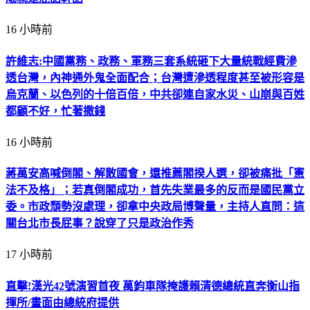
16 小時前
許維志:中國黨務、政務、軍務三套系統砸下大量統戰經費滲
透台灣，內神通外鬼全面配合；台灣遭滲透程度甚至被形容是
烏克蘭、以色列的十倍百倍，中共卻連自家水災、山崩與百姓
都顧不好，忙著撒錢
16 小時前
蔣萬安高喊倒閣、解散國會，還推薦閣揆人選，卻被痛批「憲
法不及格」；若真倒閣成功，首先失業最多的反而是國民黨立
委。市政頹勢沒處理，卻拿中央政局博聲量，主持人直問：這
關台北市長屁事？說穿了只是政治作秀
17 小時前
直擊!漢光42號演習首夜 萬鈞車隊掩護賴清德總統直奔衡山指
揮所/畫面由總統府提供