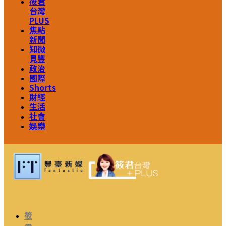
筱君
台灣
PLUS
焦點
新聞
知微
見豐
政治
國際
Shorts
財經
生活
社會
娛樂
筱