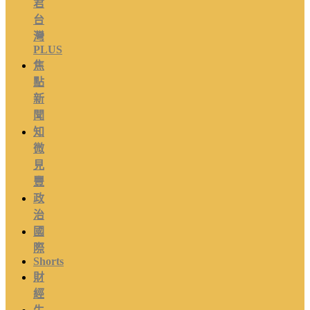
君
台
灣
PLUS
焦
點
新
聞
知
微
見
豐
政
治
國
際
Shorts
財
經