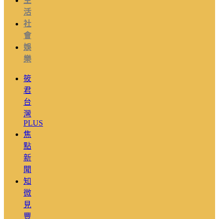
生
活
社
會
娛
樂
筱
君
台
灣
PLUS
焦
點
新
聞
知
微
見
豐