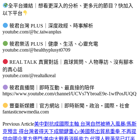
全平台連結｜想看更深入的分析、更多元的節目？快加入
以下平台
筱君台灣 PLUS｜深度政經、時事解析
youtube.com/@hc.taiwanplus
筱君樂活 PLUS｜健康、生活、心靈充電
youtube.com/@healthyplusyt0709
REAL TALK 真實對話｜直球質問、人物專訪、沒有腳本
的真心話
youtube.com/@realtalkreal
筱君直播間｜即時互動、最直接的陪伴
https://www.youtube.com/channel/UCVs7YbroaE9e-1wfPosJUQQ
豐臺新媒體｜官方網站｜即時新聞・政治・國際・社會
fantasticnewmedia.com
Previous Article
美中對抗成國際主軸 台灣自然被捲入風暴/馬斯
克預言 得台灣者得天下成關鍵重心/美國祭出貿易重拳 不再提
供中國企業方便門/美中大戰看消耗能力 代理人戰爭早已打半