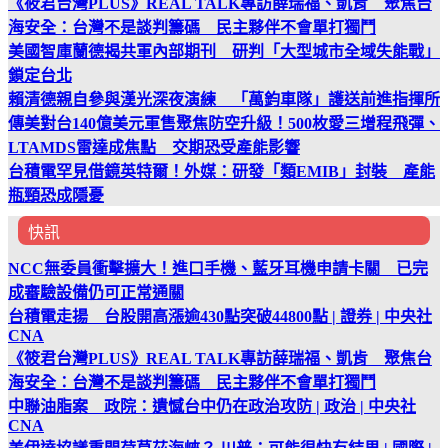
《筱君台灣PLUS》REAL TALK專訪薛瑞福、凱肯 聚焦台
海安全：台灣不是談判籌碼 民主夥伴不會單打獨鬥
美國智庫蘭德揭共軍內部期刊 研判「大型城市全域失能戰」
鎖定台北
賴清德親自參與漢光深夜演練 「萬鈞車隊」護送前進指揮所
傳美對台140億美元軍售聚焦防空升級！500枚愛三增程飛彈、
LTAMDS雷達成焦點 交期恐受產能影響
台積電罕見借鏡英特爾！外媒：研發「類EMIB」封裝 產能
瓶頸恐成隱憂
快訊
NCC無委員衝擊擴大！進口手機、藍牙耳機申請卡關 已完
成審驗設備仍可正常通關
台積電走揚 台股開高漲逾430點突破44800點 | 證券 | 中央社
CNA
《筱君台灣PLUS》REAL TALK專訪薛瑞福、凱肯 聚焦台
海安全：台灣不是談判籌碼 民主夥伴不會單打獨鬥
中聯油脂案 政院：遺憾台中仍在政治攻防 | 政治 | 中央社
CNA