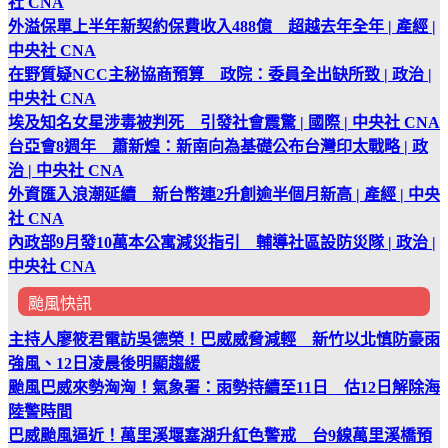
社 CNA
外溢保單上半年新契約保費收入488億 超越去年全年 | 產經 |
中央社 CNA
在野質疑NCC主秘協商預算 政院：委員全出缺所致 | 政治 |
中央社 CNA
埃及知名女星涉毒被判死 引發社會震驚 | 國際 | 中央社 CNA
台亞會8週年 蕭新煌：新南向為基礎公布台灣印太戰略 | 政
治 | 中央社 CNA
外資匯入浪潮延續 新台幣連2升創逾半個月新高 | 產經 | 中央
社 CNA
內政部9月發10萬本公寓減災指引 輔導社區設防災隊 | 政治 |
中央社 CNA
颱風快訊
主持人廖筱君電訪吳德榮！巴威威脅減輕 新竹以北慎防豪雨
強風、12日凌晨後明顯趨緩
颱風巴威來勢洶洶！氣象署：雨勢持續至11日 估12日解除海
陸警時間
巴威颱風逼近！萬里溪堰塞湖升紅色警戒 台9線萬里溪橋預