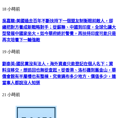
18 小時前
吳嘉龍:美國過去百年不斷扶持下一個盟友制衡眼前敵人，卻
總把對方養成新戰略對手；從蘇聯、中國到印度，全球化讓大
型發展中國家坐大。如今華府終於警覺，再扶持印度可能只是
再次培養下一輪強敵
19 小時前
劉泰英:國民黨沒有法人，海外資產只能登記在個人名下；資
料沒移交，想追回也無從查起。從香港、洛杉磯到舊金山，華
僑會館有半層樓也有整棟，究竟遍布多少地方、價值多少，連
當事人都說沒人知道
21 小時前