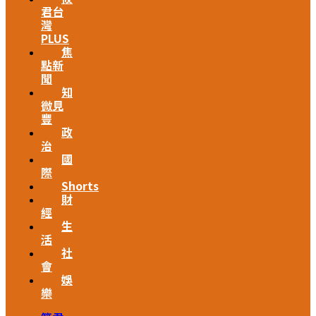
君台
灣
PLUS
焦
點新
聞
知
微見
豐
政
治
國
際
Shorts
財
經
生
活
社
會
娛
樂