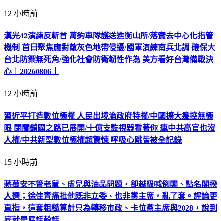
12 小時前
漢光42演練反斬首 萬鈞車隊護送進衡山所/落實去中心化指管
機制 首日聚焦應對敵灰色地帶侵擾/國軍演練南兵北調 確保大
台北防禦無死角/強化社會防衛韌性作為 美方看好台灣備戰決
心｜20260806｜
12 小時前
習近平打造數位極權 人民出境淪政府特權/中國擴大邊控無極
限 閉關鎖國之路已展開/十億支監視器看著你 連中共高官也沒
人權/中共新型數位極權超驚悚 呼吸心跳皆被全記錄
15 小時前
蔣萬安不管老鼠、虐兒與油品問題，卻越級喊倒閣、點名閣揆
人選；徐佳青痛批他既非立委、也非黨主席，亂了套。評論更
直指，這套粗糙算計只為轉移市政、卡位黨主席與2028，說到
底就是屁話幹話