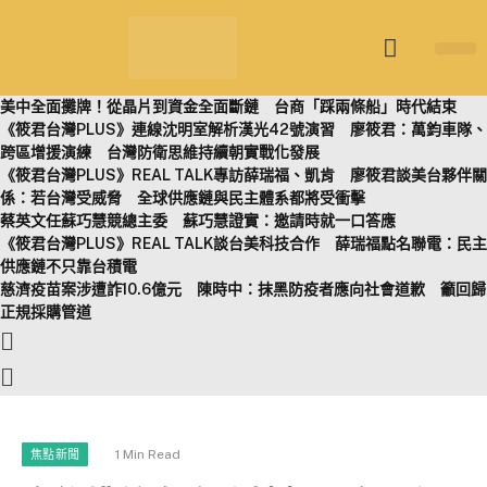
筱君台灣 PL
焦點新聞
知微見豐
美中全面攤牌！從晶片到資金全面斷鏈 台商「踩兩條船」時代結束
《筱君台灣PLUS》連線沈明室解析漢光42號演習 廖筱君：萬鈞車隊、
跨區增援演練 台灣防衛思維持續朝實戰化發展
《筱君台灣PLUS》REAL TALK專訪薛瑞福、凱肯 廖筱君談美台夥伴關
係：若台灣受威脅 全球供應鏈與民主體系都將受衝擊
蔡英文任蘇巧慧競總主委 蘇巧慧證實：邀請時就一口答應
《筱君台灣PLUS》REAL TALK談台美科技合作 薛瑞福點名聯電：民主
供應鏈不只靠台積電
慈濟疫苗案涉遭詐10.6億元 陳時中：抹黑防疫者應向社會道歉 籲回歸
正規採購管道
1 Min Read
焦點新聞