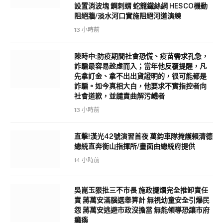
設置消波塊 鋼刺蝟 蛇籠鐵絲網 HESCO機動
阻絕牆/淡水河口實施阻絕河道演練
13 小時前
陳時中:防疫期間社會恐慌、疫苗需求孔急，
詐騙最容易趁虛而入；當年他反覆提醒，凡
先拿訂金、拿不出出貨證明的，很可能都是
詐騙。如今真相大白，他要求不實指控者向
社會道歉，並譴責曲解污衊者
13 小時前
直擊!漢光42號演習首夜 萬鈞車隊掩護賴清德
總統直奔衡山指揮所/畫面由總統府提供
14 小時前
吳崑玉狠批三不市長 施政擺爛完全推卸責任
責 蔣萬安滿腦選舉算計 無視幼童安全引爆民
怨 蔣萬安逃避市政沒擔當 無能領導恐讓市府
癱瘓