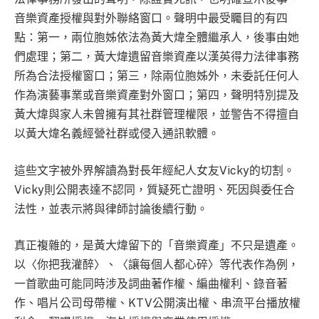
音樂資產授權與對外聯絡窗口。聲明中最受矚目的有四
點：第一，兩位胞姊依法為黃大煒全體繼承人，後事由她
們處理；第二，黃大煒遺留音樂資產以漢英得力法律事務
所為合法授權窗口；第三，除兩位胞姊外，未委託任何人
作為演藝事業或音樂資產對外窗口；第四，聲明特別提及
黃大煒與家人未曾擁有其社群管理權限，並警告不得擅自
以黃大煒名義經營社群或侵入通訊軟體。
這些文字被外界解讀為對長年經紀人女友Vicky的切割。
Vicky則公開表達不認同，質疑死亡證明、死因與委任合
法性，並表示將與律師討論後續行動。
真正複雜的，是黃大煒留下的「音樂資產」不只是遺產。
以〈你把我灌醉〉、〈讓每個人都心碎〉等代表作為例，
一首歌曲可能同時涉及詞曲著作權、編曲權利、錄音著
作、唱片公司母帶權、KTV公開演出權、串流平台播放權