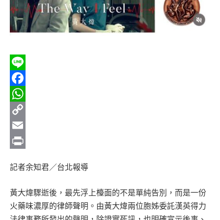
Line
Facebook
WhatsApp
Copy
Link
Email
Print
記者余知君／台北報導
黃大煒驟逝後，最先浮上檯面的不是單純告別，而是一份
火藥味濃厚的律師聲明。由黃大煒兩位胞姊委託漢英得力
法律事務所發出的聲明，除證實死訊，也明確宣示後事、