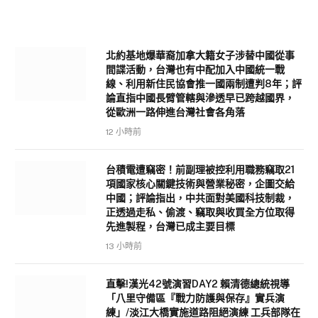
北約基地爆華裔加拿大籍女子涉替中國從事
間諜活動，台灣也有中配加入中國統一戰
線、利用新住民協會推一國兩制遭判8年；評
論直指中國長臂管轄與滲透早已跨越國界，
從歐洲一路伸進台灣社會各角落
12 小時前
台積電遭竊密！前副理被控利用職務竊取21
項國家核心關鍵技術與營業秘密，企圖交給
中國；評論指出，中共面對美國科技制裁，
正透過走私、偷渡、竊取與收買全方位取得
先進製程，台灣已成主要目標
13 小時前
直擊!漢光42號演習DAY2 賴清德總統視導
「八里守備區『戰力防護與保存』實兵演
練」/淡江大橋實施道路阻絕演練 工兵部隊在