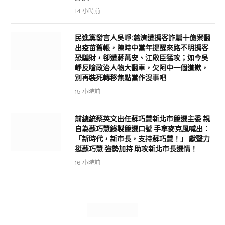
14 小時前
民進黨發言人吳崢:慈濟遭掮客詐騙十億案翻
出疫苗舊帳，陳時中當年提醒來路不明掮客
恐騙財，卻遭蔣萬安、江啟臣猛攻；如今吳
崢反嗆政治人物大翻車，欠阿中一個道歉，
別再裝死轉移焦點當作沒事吧
15 小時前
前總統蔡英文出任蘇巧慧新北市競選主委 親
自為蘇巧慧錄製競選口號 手拿麥克風喊出：
「新時代，新市長，支持蘇巧慧！」 獻聲力
挺蘇巧慧 強勢加持 助攻新北市長選情！
16 小時前