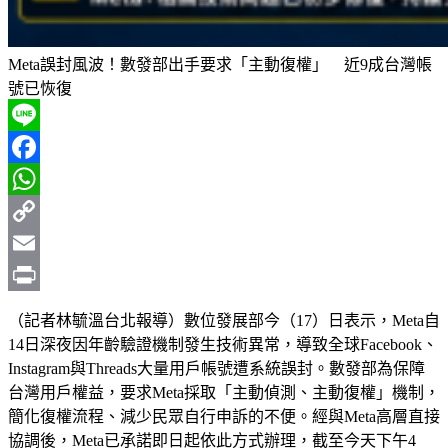
Meta誤封風波！數發部出手要求「主動復權」 近9成台灣帳
號已恢復
Line
Facebook
WhatsApp
Copy
Link
Email
Print
（記者林毓溫台北報導）數位發展部今（17）日表示，Meta自
14日深夜因年齡驗證機制發生技術異常，導致全球Facebook、
Instagram與Threads大量用戶帳號遭系統誤封。數發部為保障
台灣用戶權益，要求Meta採取「主動偵測、主動復權」機制，
簡化復權流程、減少民眾自行申訴的不便。經與Meta高層直接
協調後，Meta已承諾即日起依此方式辦理，截至今天下午4