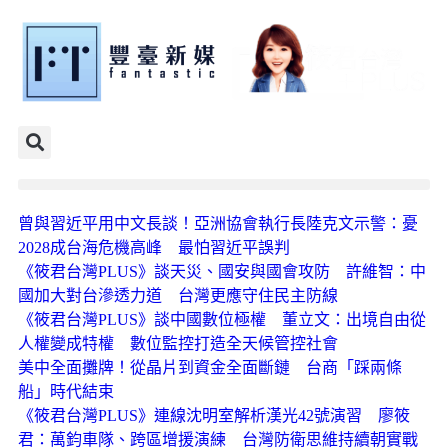
曾與習近平用中文長談！亞洲協會執行長陸克文示警：憂
2028成台海危機高峰 最怕習近平誤判
《筱君台灣PLUS》談天災、國安與國會攻防 許維智：中
國加大對台滲透力道 台灣更應守住民主防線
《筱君台灣PLUS》談中國數位極權 董立文：出境自由從
人權變成特權 數位監控打造全天候管控社會
美中全面攤牌！從晶片到資金全面斷鏈 台商「踩兩條
船」時代結束
《筱君台灣PLUS》連線沈明室解析漢光42號演習 廖筱
君：萬鈞車隊、跨區增援演練 台灣防衛思維持續朝實戰