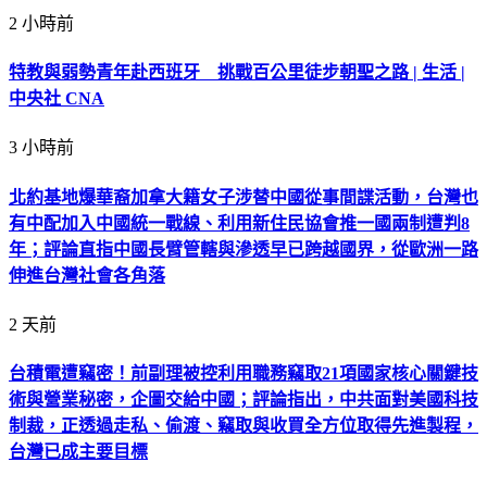
2 小時前
特教與弱勢青年赴西班牙 挑戰百公里徒步朝聖之路 | 生活 |
中央社 CNA
3 小時前
北約基地爆華裔加拿大籍女子涉替中國從事間諜活動，台灣也
有中配加入中國統一戰線、利用新住民協會推一國兩制遭判8
年；評論直指中國長臂管轄與滲透早已跨越國界，從歐洲一路
伸進台灣社會各角落
2 天前
台積電遭竊密！前副理被控利用職務竊取21項國家核心關鍵技
術與營業秘密，企圖交給中國；評論指出，中共面對美國科技
制裁，正透過走私、偷渡、竊取與收買全方位取得先進製程，
台灣已成主要目標