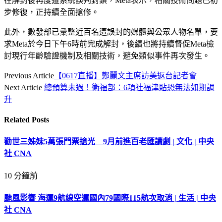
在解封後再度遭系統誤判封鎖，Meta表示，相關技術問題已初
步修復，正持續全面搶修。
此外，數發部已彙整近百名遭誤封的媒體與公眾人物名單，要
求Meta於今日下午6時前完成解封，後續也將持續督促Meta檢
討現行年齡驗證機制及相關技術，避免類似事件再次發生。
Previous Article
【0617直播】鄭麗文主席訪美返台記者會
Next Article
總預算未過！衛福部：6項社福津貼恐無法如期調
升
Related
Posts
勸世三姊妹5萬張門票搶光 9月前進百老匯讀劇 | 文化 | 中央
社 CNA
10 分鐘前
颱風影響 海運9航線空運國內79國際115航次取消 | 生活 | 中央
社 CNA