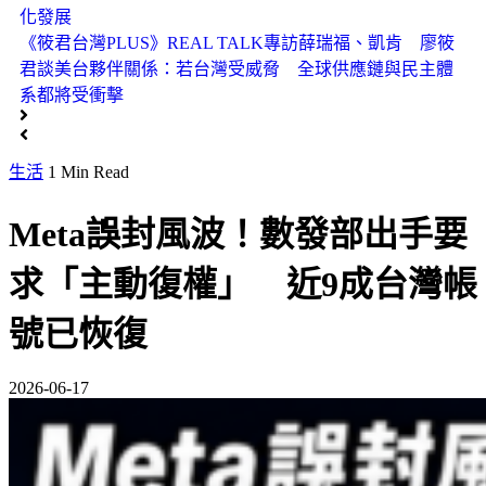
化發展
《筱君台灣PLUS》REAL TALK專訪薛瑞福、凱肯 廖筱
君談美台夥伴關係：若台灣受威脅 全球供應鏈與民主體
系都將受衝擊
生活
1 Min Read
Meta誤封風波！數發部出手要
求「主動復權」 近9成台灣帳
號已恢復
2026-06-17