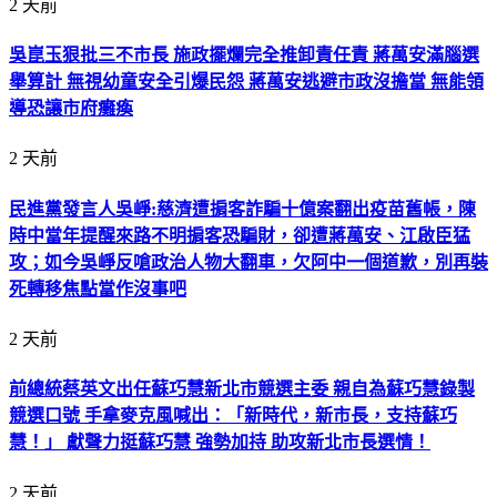
2 天前
吳崑玉狠批三不市長 施政擺爛完全推卸責任責 蔣萬安滿腦選
舉算計 無視幼童安全引爆民怨 蔣萬安逃避市政沒擔當 無能領
導恐讓市府癱瘓
2 天前
民進黨發言人吳崢:慈濟遭掮客詐騙十億案翻出疫苗舊帳，陳
時中當年提醒來路不明掮客恐騙財，卻遭蔣萬安、江啟臣猛
攻；如今吳崢反嗆政治人物大翻車，欠阿中一個道歉，別再裝
死轉移焦點當作沒事吧
2 天前
前總統蔡英文出任蘇巧慧新北市競選主委 親自為蘇巧慧錄製
競選口號 手拿麥克風喊出：「新時代，新市長，支持蘇巧
慧！」 獻聲力挺蘇巧慧 強勢加持 助攻新北市長選情！
2 天前