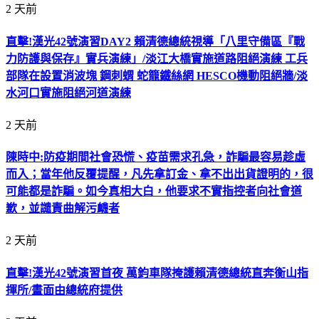
2 天前
直擊!漢光42號演習DAY2 賴清德總統視導「八里守備區『戰
力防護與保存』實兵演練」/淡江大橋實施道路阻絕演練 工兵
部隊在設置消波塊 鋼刺蝟 蛇籠鐵絲網 HESCO機動阻絕牆/淡
水河口實施阻絕河道演練
2 天前
陳時中:防疫期間社會恐慌、疫苗需求孔急，詐騙最容易趁虛
而入；當年他反覆提醒，凡先拿訂金、拿不出出貨證明的，很
可能都是詐騙。如今真相大白，他要求不實指控者向社會道
歉，並譴責曲解污衊者
2 天前
直擊!漢光42號演習首夜 萬鈞車隊掩護賴清德總統直奔衡山指
揮所/畫面由總統府提供