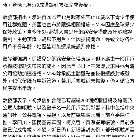
時，台灣已有近9成遭誤封帳號完成復權。
數發部指出，澳洲自2025年12月起率先禁止16歲以下青少年使
用社群媒體，英國也宣布將跟進相關措施。Meta因應全球兒少
保護政策，自今年5月起導入青少年網路安全措施及年齡驗證
機制，主動辨識13歲以下用戶，但因技術問題，導致全球各地
用戶不分年齡、地區皆可能遭系統誤判停權。
數發部強調，保護兒少網路安全值得肯定，但不應由一般用戶
承擔技術缺失帶來的成本，因此自15日上午起即要求Meta台灣
公司協助加速復權。Meta除承諾主動盤點並恢復遭誤封帳號
外，也保留既有申訴管道，若用戶帳號尚未恢復，仍可循官方
程序提出申訴。
數發部表示，初步估計台灣已有超過200個媒體機構及跨黨派
公眾人物帳號，以及數千名一般用戶受到影響。其中包括中央
通訊社、公共電視、民視，以及前總統陳水扁、前立委陳柏
惟、李四川、國民黨青年團、柯文哲、黃瀞瑩等帳號，目前多
數已完成復權。不過，近日仍有新增誤封案例，部分帳號甚至