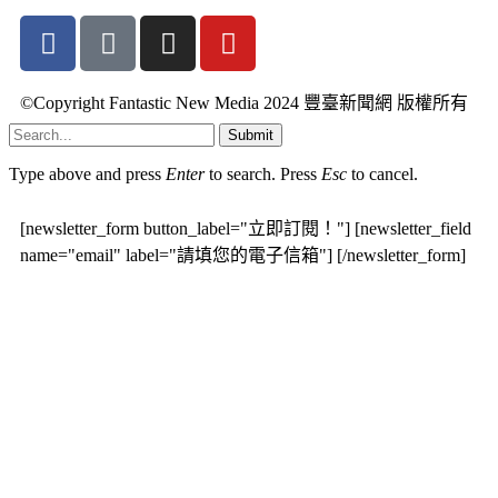
©Copyright Fantastic New Media 2024 豐臺新聞網 版權所有
Submit
Type above and press
Enter
to search. Press
Esc
to cancel.
[newsletter_form button_label="立即訂閱！"] [newsletter_field
name="email" label="請填您的電子信箱"] [/newsletter_form]