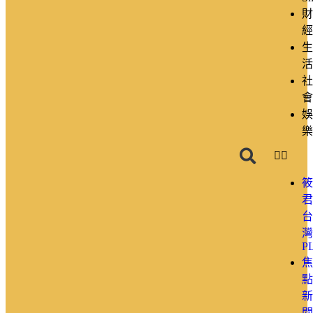
財
經
生
活
社
會
娛
樂
筱
君
台
灣
P
焦
點
新
聞