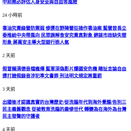
中前務必評估人身安全與自由等風險
24 小時前
毒油究責綠營防禦弱 慘遭在野陣營狂操作毒油案 藍營首長立
委推給中央帶風向 民眾誤解食安究責真對象 避談市政缺失塑
形象 蔣萬安主導大型遊行造人氣
2 天前
假冒賴清德音檔瘋傳 藍軍深偽影片爆國安危機 瞎扯言論自由
遭打臉假錄音涉犯準文書罪 刑法明文規定將重罰
3 天前
出國後才認識真實的台灣歷史/從洗腦年代到海外覺醒/告別三
民主義舊觀念 從被教育洗腦的最慘世代 轉變為在海外為台灣
民主發聲的守護者
4 天前