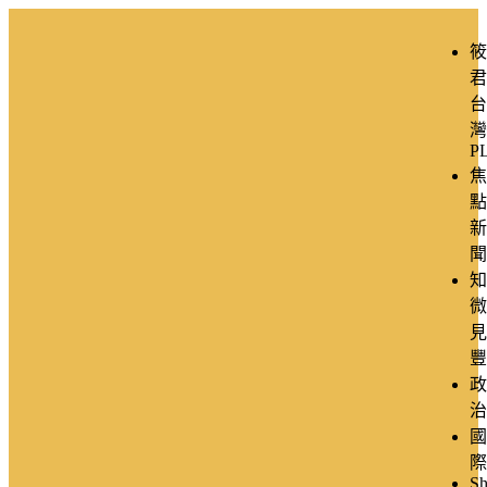
筱
君
台
灣
P
焦
點
新
聞
知
微
見
豐
政
治
國
際
Sh