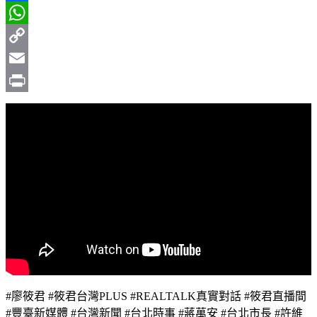
Facebook
WhatsApp
Copy
Link
Email
Print
#廖筱君 #筱君台灣PLUS #REALTALK真實對話 #筱君直播間
#豐臺新媒體 #台灣新聞 #台北時事 #蔣萬安 #台北市長 #許維