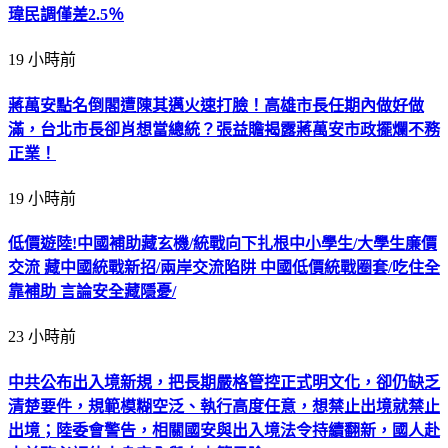
瑋民調僅差2.5％
19 小時前
蔣萬安點名倒閣遭陳其邁火速打臉！高雄市長任期內做好做
滿，台北市長卻肖想當總統？張益贍揭露蔣萬安市政擺爛不務
正業！
19 小時前
低價遊陸!中國補助藏玄機/統戰向下扎根中小學生/大學生廉價
交流 藏中國統戰新招/兩岸交流陷阱 中國低價統戰圈套/吃住全
靠補助 言論安全藏隱憂/
23 小時前
中共公布出入境新規，把長期嚴格管控正式明文化，卻仍缺乏
清楚要件，規範模糊空泛、執行高度任意，想禁止出境就禁止
出境；陸委會警告，相關國安與出入境法令持續翻新，國人赴