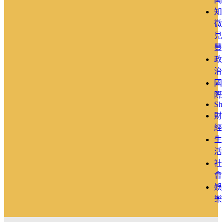
知
微
見
豐
政
治
國
際
Sh
財
經
生
活
社
會
娛
樂