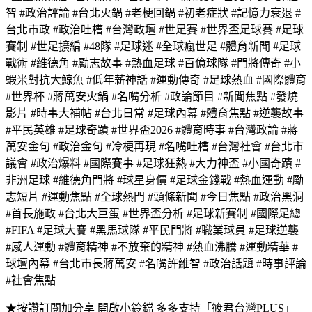
智 #政治評論 #台北火鍋 #老梗回鍋 #初老症狀 #記憶力衰退 #
台北市政 #政治吐槽 #台灣政壇 #世足賽 #世界盃足球賽 #足球
賽制 #世足擴編 #48隊 #足球迷 #全球瘋世足 #體育新聞 #足球
戰術 #維德角 #勵志故事 #熱血足球 #百億球隊 #門將傳奇 #小
蝦米對抗大鯨魚 #低年薪神話 #運動傳奇 #足球熱血 #國際體育
#世界杯 #蔣萬安火鍋 #名嘴分析 #政論節目 #新聞焦點 #發燒
影片 #時事大補帖 #台北日常 #足球內幕 #體育焦點 #逆襲故事
#平民英雄 #足球奇蹟 #世界盃2026 #體育時事 #台灣政論 #蔣
萬安金句 #政治金句 #冷梗再現 #名嘴吐槽 #台灣社會 #台北市
議會 #政治爆料 #國際賽事 #足球狂熱 #大力神盃 #小國奇蹟 #
非洲足球 #維德角門將 #球星身價 #足球金錢戰 #熱血運動 #勵
志短片 #運動焦點 #全球熱門 #頭條新聞 #今日焦點 #政治黑洞
#首長施政 #台北大巨蛋 #世界盃分析 #足球新賽制 #國際足總
#FIFA #足球大賽 #黑馬球隊 #平民門將 #職業球員 #足球逆襲
#感人運動 #體育精神 #不放棄的精神 #熱血沸騰 #運動精華 #
球壇內幕 #台北市長蔣萬安 #名嘴許維智 #政治話題 #時事評論
#社會焦點
★按讚訂閱加分享 開啟小鈴鐺 多多支持「筱君台灣PLUS」