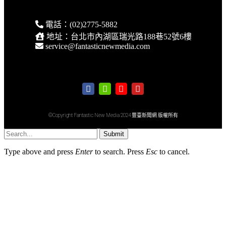
電話：(02)2775-5882
地址：台北市內湖區瑞光路188巷52號6樓
service@fantasticnewmedia.com
©Copyright Fantastic New Media 2024 豐臺新聞網 版權所有
Submit
Type above and press
Enter
to search. Press
Esc
to cancel.