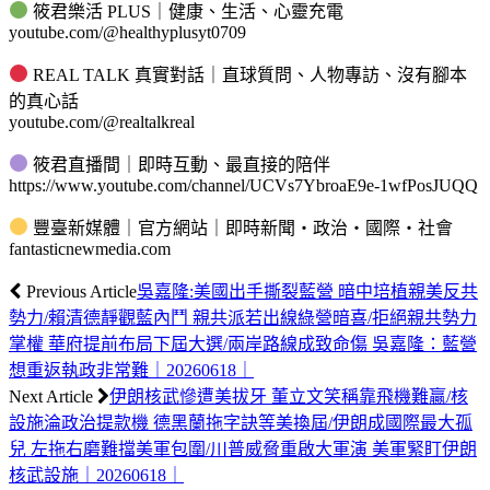
筱君樂活 PLUS｜健康、生活、心靈充電
youtube.com/@healthyplusyt0709
REAL TALK 真實對話｜直球質問、人物專訪、沒有腳本
的真心話
youtube.com/@realtalkreal
筱君直播間｜即時互動、最直接的陪伴
https://www.youtube.com/channel/UCVs7YbroaE9e-1wfPosJUQQ
豐臺新媒體｜官方網站｜即時新聞・政治・國際・社會
fantasticnewmedia.com
Previous Article
吳嘉隆:美國出手撕裂藍營 暗中培植親美反共
勢力/賴清德靜觀藍內鬥 親共派若出線綠營暗喜/拒絕親共勢力
掌權 華府提前布局下屆大選/兩岸路線成致命傷 吳嘉隆：藍營
想重返執政非常難｜20260618｜
Next Article
伊朗核武慘遭美拔牙 董立文笑稱靠飛機難贏/核
設施淪政治提款機 德黑蘭拖字訣等美換屆/伊朗成國際最大孤
兒 左拖右磨難擋美軍包圍/川普威脅重啟大軍演 美軍緊盯伊朗
核武設施｜20260618｜