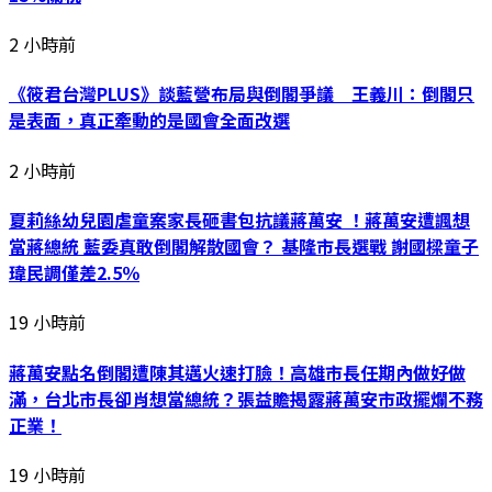
2 小時前
《筱君台灣PLUS》談藍營布局與倒閣爭議 王義川：倒閣只
是表面，真正牽動的是國會全面改選
2 小時前
夏莉絲幼兒園虐童案家長砸書包抗議蔣萬安 ！蔣萬安遭諷想
當蔣總統 藍委真敢倒閣解散國會？ 基隆市長選戰 謝國樑童子
瑋民調僅差2.5％
19 小時前
蔣萬安點名倒閣遭陳其邁火速打臉！高雄市長任期內做好做
滿，台北市長卻肖想當總統？張益贍揭露蔣萬安市政擺爛不務
正業！
19 小時前