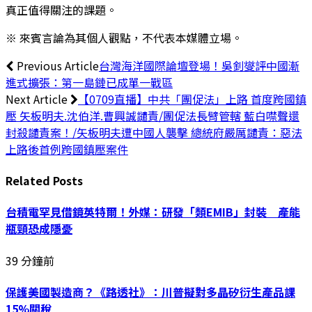
真正值得關注的課題。
※ 來賓言論為其個人觀點，不代表本媒體立場。
Previous Article
台灣海洋國際論壇登場！吳釗燮評中國漸
進式擴張：第一島鏈已成單一戰區
Next Article
【0709直播】中共「團促法」上路 首度跨國鎮
壓 矢板明夫.沈伯洋.曹興誠譴責/團促法長臂管轄 藍白噤聲還
封殺譴責案！/矢板明夫遭中國人襲擊 總統府嚴厲譴責：惡法
上路後首例跨國鎮壓案件
Related
Posts
台積電罕見借鏡英特爾！外媒：研發「類EMIB」封裝 產能
瓶頸恐成隱憂
39 分鐘前
保護美國製造商？《路透社》：川普擬對多晶矽衍生產品課
15%關稅