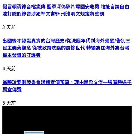
假冒賴清德音檔瘋傳 藍軍深偽影片爆國安危機 瞎扯言論自由
遭打臉假錄音涉犯準文書罪 刑法明文規定將重罰
3 天前
出國後才認識真實的台灣歷史/從洗腦年代到海外覺醒/告別三
民主義舊觀念 從被教育洗腦的最慘世代 轉變為在海外為台灣
民主發聲的守護者
4 天前
翁曉玲要刪陸委會媒體宣傳預算，理由是梁文傑一張嘴勝過千
萬宣傳費
5 天前