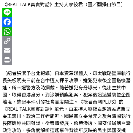
《REAL TALK真實對話》主持人廖筱君（圖／翻攝自節目）
Line
Facebook
WhatsApp
Copy
Link
Email
Print
（記者張潔予台北報導）日本資深媒體人、印太戰略智庫執行
長矢板明夫日前在台中遭人揮拳攻擊，嫌犯犯案後企圖搭機潛
逃，所幸遭警方及時攔截。隨著嫌犯身分曝光，從出生於中
國、取得香港身分，到涉嫌預謀犯案、犯案後迅速變裝並企圖
離境，整起事件引發社會高度關注。《筱君台灣PLUS》的
《REAL TALK真實對話》單元，由主持人廖筱君邀請民進黨立
委王義川、政治工作者周軒、國民黨立委葉元之及台灣國執行
長陳慶坤共同對談，從案情發展、跨境滲透、國安偵辦到台灣
政治攻防，多角度解析這起事件背後所反映的民主與國安挑