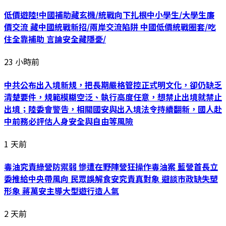
低價遊陸!中國補助藏玄機/統戰向下扎根中小學生/大學生廉
價交流 藏中國統戰新招/兩岸交流陷阱 中國低價統戰圈套/吃
住全靠補助 言論安全藏隱憂/
23 小時前
中共公布出入境新規，把長期嚴格管控正式明文化，卻仍缺乏
清楚要件，規範模糊空泛、執行高度任意，想禁止出境就禁止
出境；陸委會警告，相關國安與出入境法令持續翻新，國人赴
中前務必評估人身安全與自由等風險
1 天前
毒油究責綠營防禦弱 慘遭在野陣營狂操作毒油案 藍營首長立
委推給中央帶風向 民眾誤解食安究責真對象 避談市政缺失塑
形象 蔣萬安主導大型遊行造人氣
2 天前