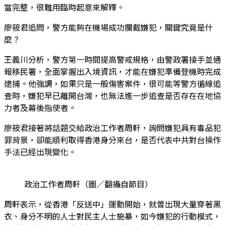
當完整，很難用臨時起意來解釋。
廖筱君追問，警方能夠在機場成功攔截嫌犯，關鍵究竟是什
麼？
王義川分析，警方第一時間提高警戒規格，由警政署接手並通
報移民署，全面掌握出入境資訊，才能在嫌犯準備登機時完成
逮捕。他強調，如果只是一般傷害案件，很可能等警方循線追
查時，嫌犯早已離開台灣，也無法進一步追查是否存在在地協
力者及幕後指使者。
廖筱君接著將話題交給政治工作者周軒，詢問嫌犯具有毒品犯
罪背景，卻能順利取得香港身分來台，是否代表中共對台操作
手法已經出現變化。
政治工作者周軒（圖／翻攝自節目）
周軒表示，從香港「反送中」運動開始，就曾出現大量穿著黑
衣、身分不明的人士對民主人士施暴，如今嫌犯的行動模式，