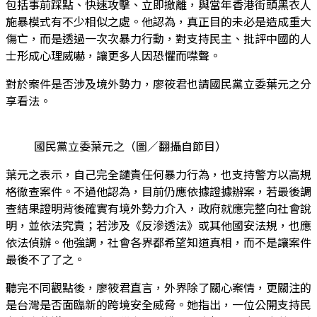
包括事前踩點、快速攻擊、立即撤離，與當年香港街頭黑衣人
施暴模式有不少相似之處。他認為，真正目的未必是造成重大
傷亡，而是透過一次次暴力行動，對支持民主、批評中國的人
士形成心理威嚇，讓更多人因恐懼而噤聲。
對於案件是否涉及境外勢力，廖筱君也請國民黨立委葉元之分
享看法。
國民黨立委葉元之（圖／翻攝自節目）
葉元之表示，自己完全譴責任何暴力行為，也支持警方以高規
格徹查案件。不過他認為，目前仍應依據證據辦案，若最後調
查結果證明背後確實有境外勢力介入，政府就應完整向社會說
明，並依法究責；若涉及《反滲透法》或其他國安法規，也應
依法偵辦。他強調，社會各界都希望知道真相，而不是讓案件
最後不了了之。
聽完不同觀點後，廖筱君直言，外界除了關心案情，更關注的
是台灣是否面臨新的跨境安全威脅。她指出，一位公開支持民