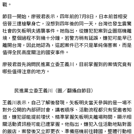
戰。
節目一開始，廖筱君表示，四年前的7月8日，日本前首相安
倍晉三遭槍擊身亡，沒想到四年後的同一天，台灣也發生震驚
社會的矢板明夫遇襲事件。她指出，從嫌犯犯案到企圖搭機離
境，整個過程不到幾十分鐘，若警方稍有延誤，嫌犯可能早已
離開台灣，因此她認為，這起案件已不只是單純傷害案，而是
值得全民高度關注的國安事件。
廖筱君首先詢問民進黨立委王義川，目前掌握到的案情究竟有
哪些值得注意的地方。
民進黨立委王義川（圖／翻攝自節目）
王義川表示，自己了解後發現，矢板明夫當天參與的是一場不
對外公開的內部研討會，講者順序、活動流程都只有受邀者知
道，嫌犯卻能提前埋伏、精準掌握矢板明夫離場時間，顯示相
關活動資訊極可能已遭掌握。他指出，嫌犯入住活動地點對面
的飯店，案發後又立即更衣、準備搭機前往韓國，整體行動相