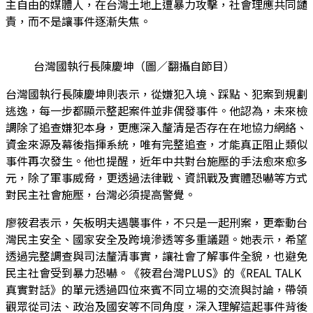
主自由的媒體人，在台灣土地上遭暴力攻擊，社會理應共同譴
責，而不是讓事件逐漸失焦。
台灣國執行長陳慶坤（圖／翻攝自節目）
台灣國執行長陳慶坤則表示，從嫌犯入境、踩點、犯案到規劃
逃逸，每一步都顯示整起案件並非偶發事件。他認為，未來檢
調除了追查嫌犯本身，更應深入釐清是否存在在地協力網絡、
資金來源及幕後指揮系統，唯有完整追查，才能真正阻止類似
事件再次發生。他也提醒，近年中共對台施壓的手法愈來愈多
元，除了軍事威脅，更透過法律戰、資訊戰及實體恐嚇等方式
對民主社會施壓，台灣必須提高警覺。
廖筱君表示，矢板明夫遇襲事件，不只是一起刑案，更牽動台
灣民主安全、國家安全及跨境滲透等多重議題。她表示，希望
透過完整調查與司法釐清事實，讓社會了解事件全貌，也避免
民主社會受到暴力恐嚇。《筱君台灣PLUS》的《REAL TALK
真實對話》的單元透過四位來賓不同立場的交流與討論，帶領
觀眾從司法、政治及國安等不同角度，深入理解這起事件背後