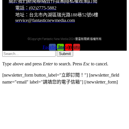
關於我們
新聞聯絡
合作提案
隱私權政策
訂閱
電話：(02)2775-5882
地址：台北市內湖區瑞光路188巷52號6樓
service@fantasticnewmedia.com
©Copyright Fantastic New Media 2024 豐臺新聞網 版權所有
Facebook
Line
Instagram
Youtube
Submit
Type above and press
Enter
to search. Press
Esc
to cancel.
[newsletter_form button_label="立即訂閱！"] [newsletter_field
name="email" label="請填您的電子信箱"] [/newsletter_form]