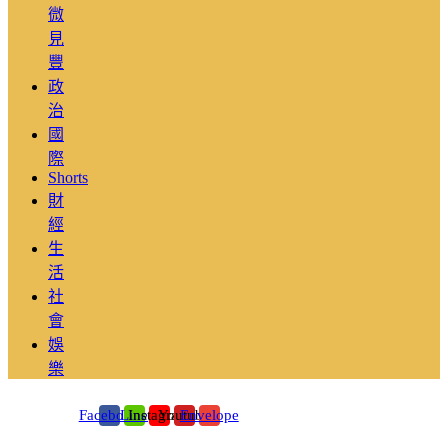
微
見
豐
政
治
國
際
Shorts
財
經
生
活
社
會
娛
樂
Facebook
Line
Instagram
Youtube
Envelope