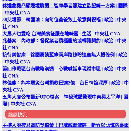
休達危機凸顯邊境脆弱 智庫學者籲建立歐盟統一方案 | 國際
| 中央社 CNA
88父親節 韓國瑜：向每位爸爸致上敬意與祝福 | 政治 | 中央
社 CNA
大馬人也愛吃 台灣美食征服在地味蕾 | 生活 | 中央社 CNA
兆基案 內政部：督促業者積極履約或轉讓契約 | 政治 | 中央
社 CNA
接待美智庫 徐國勇談藍綠兩岸路線盼速審無人機條例 | 政治
| 中央社 CNA
第四作戰區台南戰略溝通 心戰喊話車現蹤市區 | 政治 | 中央
社 CNA
林佳龍：熊本震災台灣捐款已逾2億 台日情誼深厚 | 政治 | 中
央社 CNA
五角大廈公布最新UFO檔案 神秘球體驚現中東與太平洋 | 國
際 | 中央社 CNA
颱風快訊
主持人廖筱君電訪吳德榮！巴威威脅減輕 新竹以北慎防豪雨