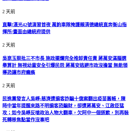
2 天前
直擊!漢光42號演習首夜 萬鈞車隊掩護賴清德總統直奔衡山指
揮所/畫面由總統府提供
2 天前
吳崑玉狠批三不市長 施政擺爛完全推卸責任責 蔣萬安滿腦選
舉算計 無視幼童安全引爆民怨 蔣萬安逃避市政沒擔當 無能領
導恐讓市府癱瘓
2 天前
民進黨發言人吳崢:慈濟遭掮客詐騙十億案翻出疫苗舊帳，陳
時中當年提醒來路不明掮客恐騙財，卻遭蔣萬安、江啟臣猛
攻；如今吳崢反嗆政治人物大翻車，欠阿中一個道歉，別再裝
死轉移焦點當作沒事吧