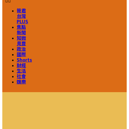
筱君
台灣
PLUS
焦點
新聞
知微
見豐
政治
國際
Shorts
財經
生活
社會
娛樂