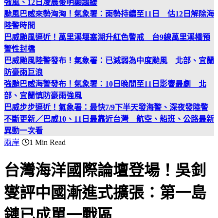
強風、12日凌晨後明顯趨緩
颱風巴威來勢洶洶！氣象署：雨勢持續至11日 估12日解除海
陸警時間
巴威颱風逼近！萬里溪堰塞湖升紅色警戒 台9線萬里溪橋預
警性封橋
巴威颱風陸警發布！氣象署：已減弱為中度颱風 北部、宜蘭
防豪雨巨浪
強颱巴威海警發布！氣象署：10日晚間至11日影響最劇 北
部、宜蘭慎防豪雨強風
巴威步步逼近！氣象署：最快7/9下半天發海警、深夜發陸警
不斷更新／巴威10、11日最靠近台灣 航空、船班、公路最新
異動一次看
兩岸
1 Min Read
台灣海洋國際論壇登場！吳釗
燮評中國漸進式擴張：第一島
鏈已成單一戰區