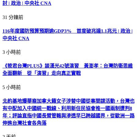
討 | 政治 | 中央社 CNA
31 分鐘前
116年度國防預算預期逾GDP3% 首度破兆達1.1兆元 | 政治 |
中央社 CNA
3 小時前
《筱君台灣PLUS》談漢光42號演習 黃澎孝：台灣防衛思維
全面翻新 從「演習」走向真正實戰
5 小時前
北約基地爆華裔加拿大籍女子涉替中國從事間諜活動，台灣也
有中配加入中國統一戰線、利用新住民協會推一國兩制遭判8
年；評論直指中國長臂管轄與滲透早已跨越國界，從歐洲一路
伸進台灣社會各角落
2 天前