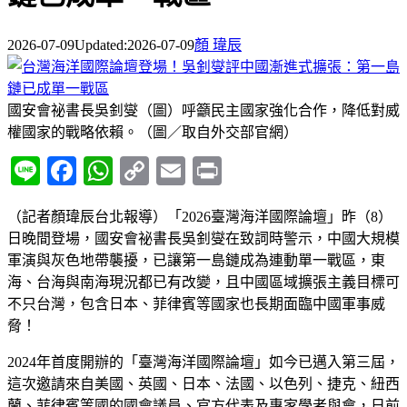
2026-07-09
Updated:
2026-07-09
顏 瑋辰
國安會祕書長吳釗燮（圖）呼籲民主國家強化合作，降低對威
權國家的戰略依賴。（圖／取自外交部官網）
Line
Facebook
WhatsApp
Copy
Email
Print
Link
（記者顏瑋辰台北報導）「2026臺灣海洋國際論壇」昨（8）
日晚間登場，國安會祕書長吳釗燮在致詞時警示，中國大規模
軍演與灰色地帶襲擾，已讓第一島鏈成為連動單一戰區，東
海、台海與南海現況都已有改變，且中國區域擴張主義目標可
不只台灣，包含日本、菲律賓等國家也長期面臨中國軍事威
脅！
2024年首度開辦的「臺灣海洋國際論壇」如今已邁入第三屆，
這次邀請來自美國、英國、日本、法國、以色列、捷克、紐西
蘭、菲律賓等國的國會議員、官方代表及專家學者與會，日前