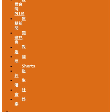
君台
灣
PLUS
焦
點新
聞
知
微見
豐
政
治
國
際
Shorts
財
經
生
活
社
會
娛
樂