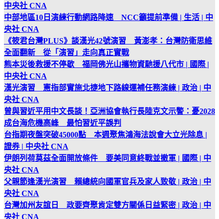
中央社 CNA
中部地區10日演練行動網路降速 NCC籲提前準備 | 生活 | 中
央社 CNA
《筱君台灣PLUS》談漢光42號演習 黃澎孝：台灣防衛思維
全面翻新 從「演習」走向真正實戰
熊本災後救援不停歇 福岡佛光山攜物資馳援八代市 | 國際 |
中央社 CNA
漢光演習 憲指部實施北捷地下路線運補任務演練 | 政治 | 中
央社 CNA
曾與習近平用中文長談！亞洲協會執行長陸克文示警：憂2028
成台海危機高峰 最怕習近平誤判
台指期夜盤突破45000點 本週聚焦鴻海法說會大立光除息 |
證券 | 中央社 CNA
伊朗列荷莫茲全面開放條件 要美同意終戰並撤軍 | 國際 | 中
央社 CNA
父親節逢漢光演習 賴總統向國軍官兵及家人致敬 | 政治 | 中
央社 CNA
台灣加州友誼日 政要齊聚肯定雙方關係日益緊密 | 政治 | 中
央社 CNA