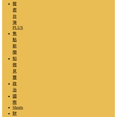
筱
君
台
灣
PLUS
焦
點
新
聞
知
微
見
豐
政
治
國
際
Shorts
財