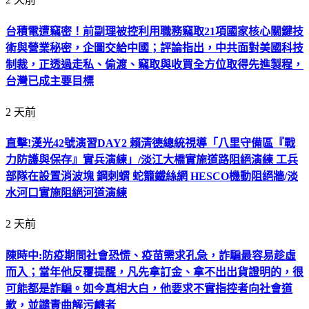
台積電遭竊密！前副理被控利用職務竊取21項國家核心關鍵技
術與營業秘密，企圖交給中國；評論指出，中共面對美國科技
制裁，正透過走私、偷渡、竊取與收買全方位取得先進製程，
台灣已成主要目標
2 天前
直擊!漢光42號演習DAY2 賴清德總統視導「八里守備區『戰
力防護與保存』實兵演練」/淡江大橋實施道路阻絕演練 工兵
部隊在設置消波塊 鋼刺蝟 蛇籠鐵絲網 HESCO機動阻絕牆/淡
水河口實施阻絕河道演練
2 天前
陳時中:防疫期間社會恐慌、疫苗需求孔急，詐騙最容易趁虛
而入；當年他反覆提醒，凡先拿訂金、拿不出出貨證明的，很
可能都是詐騙。如今真相大白，他要求不實指控者向社會道
歉，並譴責曲解污衊者