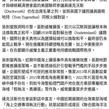
才與總統賴清德會面的美國聯邦參議員達克沃斯
（Duckworth）也在出席名單之列，並與英國下議院議員圖根
哈特（Tom Tugendhat）同框火線對談。
吳釗燮致詞時示警，面對威權擴張，若只以沉默與退讓根本無
法換取真正和平，回顧1938年面對蘇台德（Sudetenland）議題
時，國際社會天真地以為選擇綏靖可以換取和平，最終卻仍未
能阻止戰爭。現在俄羅斯持續侵略烏克蘭，加上中東衝突升
溫，在在都顯示威權主義正嚴重地持續挑戰國際秩序。
吳釗燮再指，近期中國海上擴張事件具有連鎖效應，長期地節
節推進擴張策略，並不斷透過低於引發戰爭門檻的手段步步進
逼，企圖形塑成不可逆的進攻新常態，像是2013年片面劃設東
海防空識別區、2015年將南海島礁軍事化、2022年片面宣布海
峽中線不存在，到如今海警船侵門踏戶地在我方東部專屬經濟
海域「假執法、真擴張」等作為，威脅嚴重是步步進逼。
達克沃斯也在會談對話中直言，中國近期展開的台灣東部海域
「海上交通專項執法行動」就是試圖形成違反《聯合國海洋法