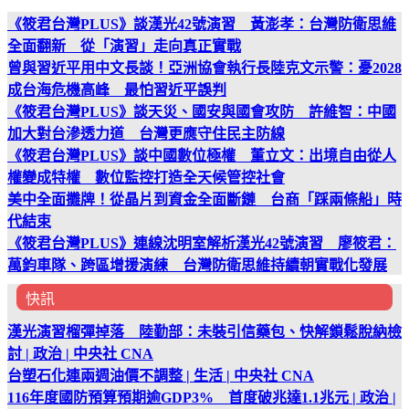
《筱君台灣PLUS》談漢光42號演習 黃澎孝：台灣防衛思維
全面翻新 從「演習」走向真正實戰
曾與習近平用中文長談！亞洲協會執行長陸克文示警：憂2028
成台海危機高峰 最怕習近平誤判
《筱君台灣PLUS》談天災、國安與國會攻防 許維智：中國
加大對台滲透力道 台灣更應守住民主防線
《筱君台灣PLUS》談中國數位極權 董立文：出境自由從人
權變成特權 數位監控打造全天候管控社會
美中全面攤牌！從晶片到資金全面斷鏈 台商「踩兩條船」時
代結束
《筱君台灣PLUS》連線沈明室解析漢光42號演習 廖筱君：
萬鈞車隊、跨區增援演練 台灣防衛思維持續朝實戰化發展
快訊
漢光演習榴彈掉落 陸勤部：未裝引信藥包、快解鎖鬆脫納檢
討 | 政治 | 中央社 CNA
台塑石化連兩週油價不調整 | 生活 | 中央社 CNA
116年度國防預算預期逾GDP3% 首度破兆達1.1兆元 | 政治 |