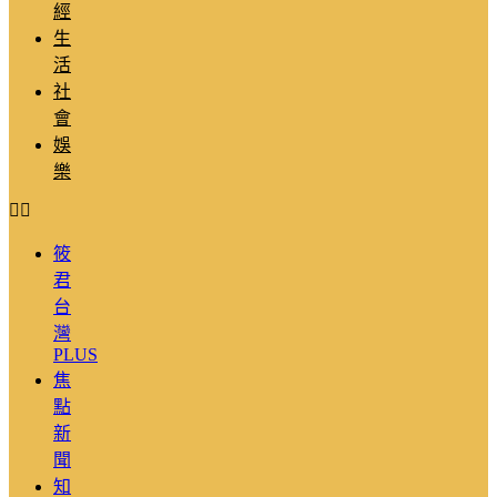
經
生
活
社
會
娛
樂
筱
君
台
灣
PLUS
焦
點
新
聞
知