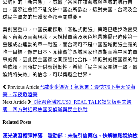
公約》的「新常態」，威脅了各國在該海域與空域的航行自
由，國際社會絕不能允許中國為所欲為，這對美國、台灣及全
球民主盟友的集體安全都至關重要。
吳釗燮重申，中國長期採取「漸進式擴張」策略已逐步改變東
海、台海及南海現狀，大規模軍演及灰色地帶襲擾已迫使第一
島鏈成為連動的單一戰區，而台灣可不是中國區域擴張主義的
唯一目標，像是日本、菲律賓等區域國家也長期面臨中國的軍
事威脅，因此民主國家之間應強化合作、降低對威權國家的戰
略依賴，同時提升供應鏈韌性，希望「民主國家團結一致，脅
迫終將失效」的信念，可以傳遞全世界。
Previous Article
巴威步步逼近！氣象署：最快7/9下半天發海
警、深夜發陸警
Next Article
《筱君台灣PLUS》REAL TALK談矢板明夫遇
襲 四方對話聚焦國安偵辦與民主挑戰
Related
Posts
漢光演習榴彈掉落 陸勤部：未裝引信藥包、快解鎖鬆脫納檢