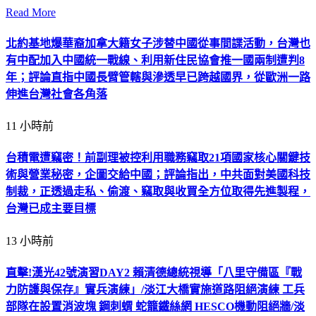
Read More
北約基地爆華裔加拿大籍女子涉替中國從事間諜活動，台灣也
有中配加入中國統一戰線、利用新住民協會推一國兩制遭判8
年；評論直指中國長臂管轄與滲透早已跨越國界，從歐洲一路
伸進台灣社會各角落
11 小時前
台積電遭竊密！前副理被控利用職務竊取21項國家核心關鍵技
術與營業秘密，企圖交給中國；評論指出，中共面對美國科技
制裁，正透過走私、偷渡、竊取與收買全方位取得先進製程，
台灣已成主要目標
13 小時前
直擊!漢光42號演習DAY2 賴清德總統視導「八里守備區『戰
力防護與保存』實兵演練」/淡江大橋實施道路阻絕演練 工兵
部隊在設置消波塊 鋼刺蝟 蛇籠鐵絲網 HESCO機動阻絕牆/淡