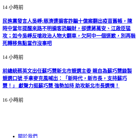
14 小時前
民進黨發言人吳崢:慈濟遭掮客詐騙十億案翻出疫苗舊帳，陳
時中當年提醒來路不明掮客恐騙財，卻遭蔣萬安、江啟臣猛
攻；如今吳崢反嗆政治人物大翻車，欠阿中一個道歉，別再裝
死轉移焦點當作沒事吧
14 小時前
前總統蔡英文出任蘇巧慧新北市競選主委 親自為蘇巧慧錄製
競選口號 手拿麥克風喊出：「新時代，新市長，支持蘇巧
慧！」 獻聲力挺蘇巧慧 強勢加持 助攻新北市長選情！
16 小時前
關於我們