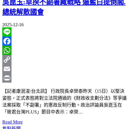
吳崑玉:卓揆不副署藏戰略 逼藍白提倒閣.
總統解散國會
2025-12-16
Line
Facebook
WhatsApp
Copy
Link
Email
Print
【記者康泯浚/台北訊】 行政院長卓榮泰昨天（15日）以堅決
姿態，正式表態將對立法院通過的《財政收支劃分法》等爭議
法案採取「不副署」的憲政反制行動。政治評論員吳崑玉在
「筱君台灣PLUS」節目中表示：卓榮…
Read More
焦點新聞