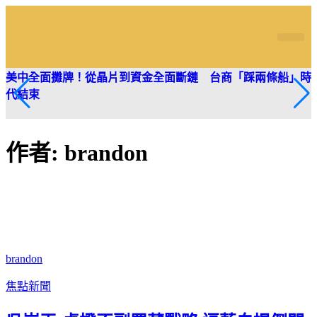
筱君台灣 PLUS
焦點新聞
知微見豐
美中全面攤牌！從晶片到資金全面斷鏈 台商「踩兩條船」時
代結束
作者:
brandon
brandon
焦點新聞