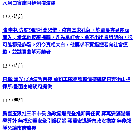
水河口實施阻絕河道演練
13 小時前
陳時中:防疫期間社會恐慌、疫苗需求孔急，詐騙最容易趁虛
而入；當年他反覆提醒，凡先拿訂金、拿不出出貨證明的，很
可能都是詐騙。如今真相大白，他要求不實指控者向社會道
歉，並譴責曲解污衊者
13 小時前
直擊!漢光42號演習首夜 萬鈞車隊掩護賴清德總統直奔衡山指
揮所/畫面由總統府提供
13 小時前
吳崑玉狠批三不市長 施政擺爛完全推卸責任責 蔣萬安滿腦選
舉算計 無視幼童安全引爆民怨 蔣萬安逃避市政沒擔當 無能領
導恐讓市府癱瘓