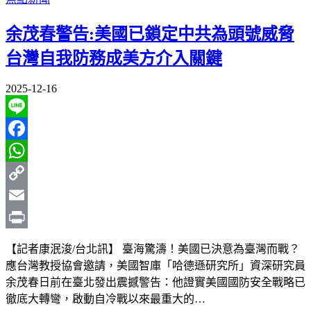
余茂春警告:美國已鎖定中共為頭號威脅
台灣自我防務成美方介入關鍵
2025-12-16
Line
Facebook
WhatsApp
Copy
Link
Email
Print
【記者康泯浚/台北訊】 臺海驚濤！美國已決意為臺灣而戰？
應台灣教授協會邀請，美國智庫「哈德遜研究所」資深研究員
余茂春日前在臺北發出震撼警告：他證實美國國防安全戰略已
徹底大轉彎，啟動自冷戰以來最重大的…