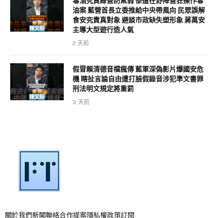
毒油究責綠營防禦弱 慘遭在野陣營狂操作毒
油案 藍營首長立委推給中央帶風向 民眾誤解
食安究責真對象 避談市政缺失塑形象 蔣萬安
主導大型遊行造人氣
2 天前
假冒賴清德音檔瘋傳 藍軍深偽影片爆國安危
機 瞎扯言論自由遭打臉假錄音涉犯準文書罪
刑法明文規定將重罰
3 天前
關於我們
新聞聯絡
合作提案
隱私權政策
訂閱