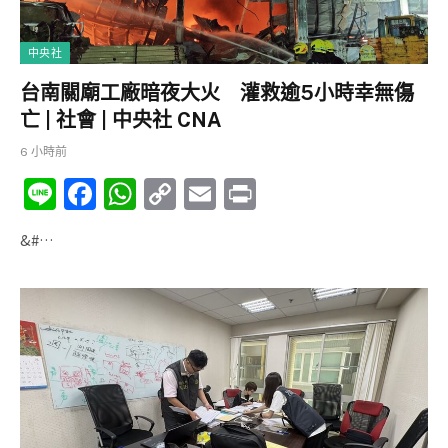
中央社
台南關廟工廠暗夜大火 灌救逾5小時幸無傷
亡 | 社會 | 中央社 CNA
6 小時前
Li
F
W
C
E
P
n
a
h
o
m
ri
&#…
e
c
at
p
ai
nt
e
s
y
l
b
A
Li
o
p
n
o
p
k
k