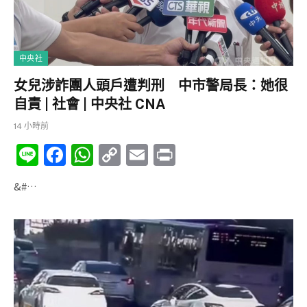
中央社
女兒涉詐團人頭戶遭判刑 中市警局長：她很
自責 | 社會 | 中央社 CNA
14 小時前
Li
F
W
C
E
P
n
a
h
o
m
ri
&#…
e
c
at
p
ai
nt
e
s
y
l
b
A
Li
o
p
n
o
p
k