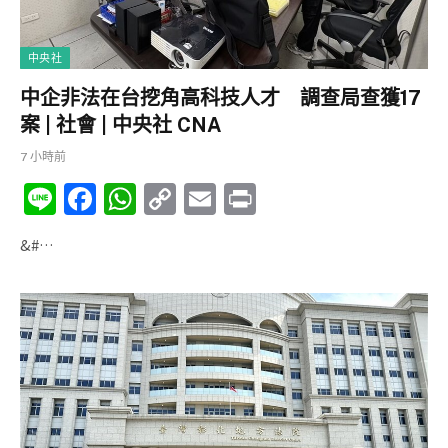
中央社
中企非法在台挖角高科技人才 調查局查獲17
案 | 社會 | 中央社 CNA
7 小時前
Li
F
W
C
E
P
n
a
h
o
m
ri
&#…
e
c
at
p
ai
nt
e
s
y
l
b
A
Li
o
p
n
o
p
k
k