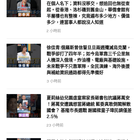
k
在個人名下；資料沒移交，想追回也無從查
起。從香港、洛杉磯到舊金山，華僑會館有
半層樓也有整棟，究竟遍布多少地方、價值
多少，連當事人都說沒人知道
2 小時前
徐佳青:俄羅斯曾信誓旦旦兩週殲滅烏克蘭，
戰爭卻打了四年半；如今烏軍靠三千公里無
人機深入俄境，炸油槽、電廠與基礎設施。
未來戰爭不只靠軍隊，全民演練、海外後援
與補給資訊通路都得先準備好
3 小時前
夏莉絲幼兒園虐童案家長砸書包抗議蔣萬安
！蔣萬安遭諷想當蔣總統 藍委真敢倒閣解散
國會？ 基隆市長選戰 謝國樑童子瑋民調僅差
2.5％
23 小時前