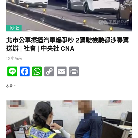
k
中央社
北市公車擦撞汽車爆爭吵 2駕駛檢驗都涉毒駕
送辦 | 社會 | 中央社 CNA
15 小時前
Li
F
W
C
E
P
n
a
h
o
m
ri
&#…
e
c
at
p
ai
nt
e
s
y
l
b
A
Li
o
p
n
o
p
k