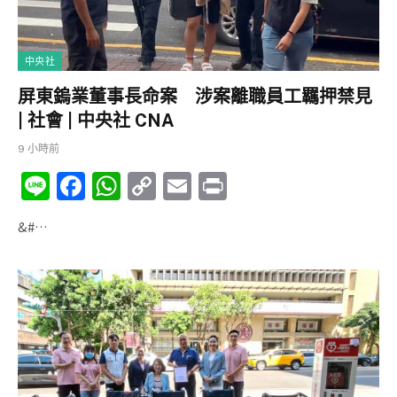
中央社
屏東鎢業董事長命案 涉案離職員工羈押禁見
| 社會 | 中央社 CNA
9 小時前
Li
F
W
C
E
P
n
a
h
o
m
ri
&#…
e
c
at
p
ai
nt
e
s
y
l
b
A
Li
o
p
n
o
p
k
k