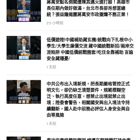
蔣萬安點名倒閣遭陳其邁火速打臉！高雄市
長任期內做好做滿，台北市長卻肖想當總
統？張益贍揭露蔣萬安市政擺爛不務正業！
23 小時前
低價遊陸!中國補助藏玄機/統戰向下扎根中小
學生/大學生廉價交流 藏中國統戰新招/兩岸交
流陷阱 中國低價統戰圈套/吃住全靠補助 言論
安全藏隱憂/
1 天前
中共公布出入境新規，把長期嚴格管控正式
明文化，卻仍缺乏清楚要件，規範模糊空
泛、執行高度任意，想禁止出境就禁止出
境；陸委會警告，相關國安與出入境法令持
續翻新，國人赴中前務必評估人身安全與自
由等風險
1 天前