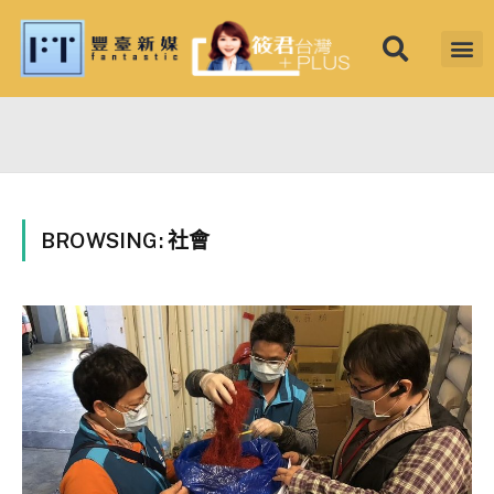
筱君台灣 PLU
焦點新聞
知微見豐
BROWSING:
社會