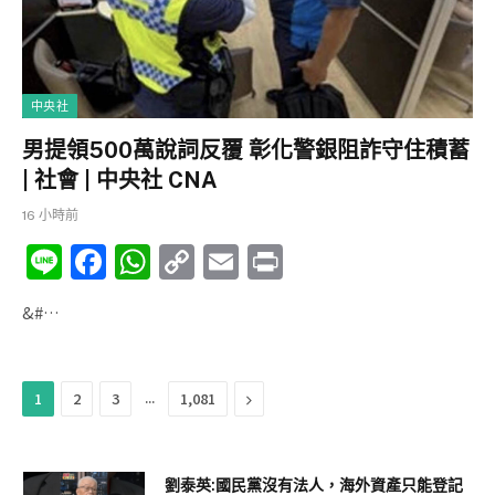
k
中央社
男提領500萬說詞反覆 彰化警銀阻詐守住積蓄
| 社會 | 中央社 CNA
16 小時前
Li
F
W
C
E
P
n
a
h
o
m
ri
&#…
e
c
at
p
ai
nt
e
s
y
l
b
A
Li
...
Next
1
2
3
1,081
o
p
n
o
p
k
劉泰英:國民黨沒有法人，海外資產只能登記