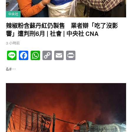
中央社
辣椒粉含蘇丹紅仍製售 業者辯「吃了沒影
響」遭判刑6月 | 社會 | 中央社 CNA
3 小時前
Li
F
W
C
E
P
n
a
h
o
m
ri
&#…
e
c
at
p
ai
nt
e
s
y
l
b
A
Li
o
p
n
o
p
k
k