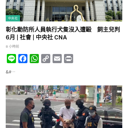
中央社
彰化動防所人員執行犬隻沒入遭毆 飼主兒判
6月 | 社會 | 中央社 CNA
8 小時前
Li
F
W
C
E
P
n
a
h
o
m
ri
&#…
e
c
at
p
ai
nt
e
s
y
l
b
A
Li
o
p
n
o
p
k
k