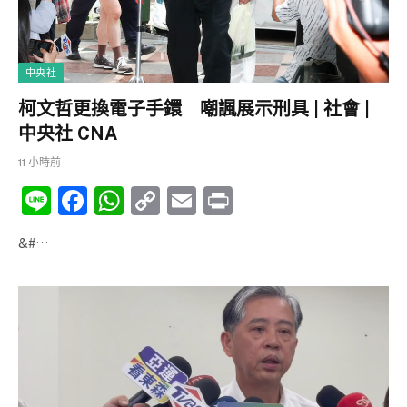
中央社
柯文哲更換電子手鐶 嘲諷展示刑具 | 社會 |
中央社 CNA
11 小時前
Li
F
W
C
E
P
n
a
h
o
m
ri
&#…
e
c
at
p
ai
nt
e
s
y
l
b
A
Li
o
p
n
o
p
k
k