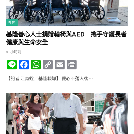
社會
基隆善心人士捐贈輪椅與AED 攜手守護長者
健康與生命安全
10 小時前
Li
F
W
C
E
P
n
a
h
o
m
ri
【記者 江育銓／基隆報導】 愛心不落人後…
e
c
at
p
ai
nt
e
s
y
l
b
A
Li
o
p
n
o
p
k
k