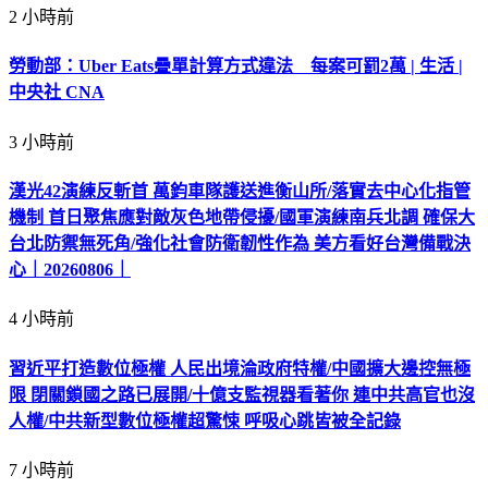
2 小時前
勞動部：Uber Eats疊單計算方式違法 每案可罰2萬 | 生活 |
中央社 CNA
3 小時前
漢光42演練反斬首 萬鈞車隊護送進衡山所/落實去中心化指管
機制 首日聚焦應對敵灰色地帶侵擾/國軍演練南兵北調 確保大
台北防禦無死角/強化社會防衛韌性作為 美方看好台灣備戰決
心｜20260806｜
4 小時前
習近平打造數位極權 人民出境淪政府特權/中國擴大邊控無極
限 閉關鎖國之路已展開/十億支監視器看著你 連中共高官也沒
人權/中共新型數位極權超驚悚 呼吸心跳皆被全記錄
7 小時前