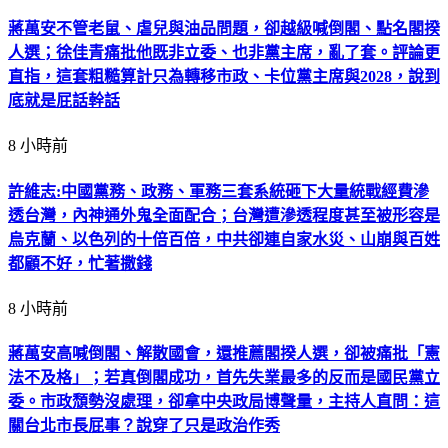
蔣萬安不管老鼠、虐兒與油品問題，卻越級喊倒閣、點名閣揆
人選；徐佳青痛批他既非立委、也非黨主席，亂了套。評論更
直指，這套粗糙算計只為轉移市政、卡位黨主席與2028，說到
底就是屁話幹話
8 小時前
許維志:中國黨務、政務、軍務三套系統砸下大量統戰經費滲
透台灣，內神通外鬼全面配合；台灣遭滲透程度甚至被形容是
烏克蘭、以色列的十倍百倍，中共卻連自家水災、山崩與百姓
都顧不好，忙著撒錢
8 小時前
蔣萬安高喊倒閣、解散國會，還推薦閣揆人選，卻被痛批「憲
法不及格」；若真倒閣成功，首先失業最多的反而是國民黨立
委。市政頹勢沒處理，卻拿中央政局博聲量，主持人直問：這
關台北市長屁事？說穿了只是政治作秀