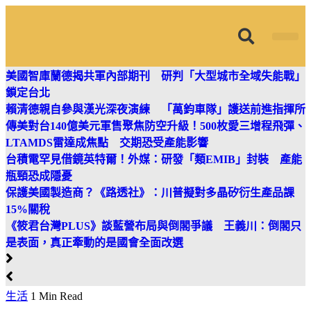
筱君台灣 PLUS
焦點新聞
知微見豐
美國智庫蘭德揭共軍內部期刊 研判「大型城市全域失能戰」
鎖定台北
賴清德親自參與漢光深夜演練 「萬鈞車隊」護送前進指揮所
傳美對台140億美元軍售聚焦防空升級！500枚愛三增程飛彈、
LTAMDS雷達成焦點 交期恐受產能影響
台積電罕見借鏡英特爾！外媒：研發「類EMIB」封裝 產能
瓶頸恐成隱憂
保護美國製造商？《路透社》：川普擬對多晶矽衍生產品課
15%關稅
《筱君台灣PLUS》談藍營布局與倒閣爭議 王義川：倒閣只
是表面，真正牽動的是國會全面改選
生活
1 Min Read