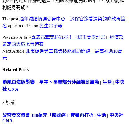
約7日內無條件解約退費，期盼大家能開心過年，年後也能順
利健身有成。
The post
過年減肥慎選健身中心 消保官籲看清契約條款再簽
名
appeared first on
民生電子報
.
Previous Article
嘉義市奪雙料冠軍！「城市美學計畫」經濟部
肯定兩大環境營造案
Next Article
北市促進勞工職業技能補助開跑 最高補助10萬
元
Related
Posts
颱風白海豚影響 星宇、長榮部分沖繩航班異動 | 生活 | 中央
社 CNA
3 秒前
故宮登文博會 188萬元「龍藏經」套書再打折 | 生活 | 中央社
CNA