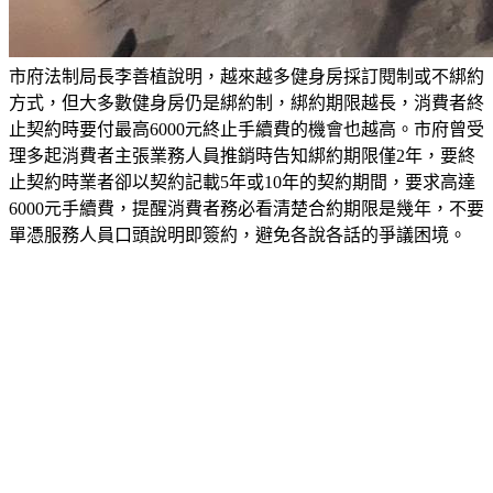
市府法制局長李善植說明，越來越多健身房採訂閱制或不綁約
方式，但大多數健身房仍是綁約制，綁約期限越長，消費者終
止契約時要付最高6000元終止手續費的機會也越高。市府曾受
理多起消費者主張業務人員推銷時告知綁約期限僅2年，要終
止契約時業者卻以契約記載5年或10年的契約期間，要求高達
6000元手續費，提醒消費者務必看清楚合約期限是幾年，不要
單憑服務人員口頭說明即簽約，避免各說各話的爭議困境。