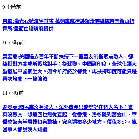
9 小時前
直擊!漢光42號演習首夜 萬鈞車隊掩護賴清德總統直奔衡山指
揮所/畫面由總統府提供
10 小時前
吳嘉龍:美國過去百年不斷扶持下一個盟友制衡眼前敵人，卻
總把對方養成新戰略對手；從蘇聯、中國到印度，全球化讓大
型發展中國家坐大。如今華府終於警覺，再扶持印度可能只是
再次培養下一輪強敵
11 小時前
劉泰英:國民黨沒有法人，海外資產只能登記在個人名下；資
料沒移交，想追回也無從查起。從香港、洛杉磯到舊金山，華
僑會館有半層樓也有整棟，究竟遍布多少地方、價值多少，連
當事人都說沒人知道