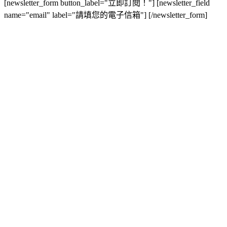
[newsletter_form button_label="立即訂閱！"] [newsletter_field
name="email" label="請填您的電子信箱"] [/newsletter_form]