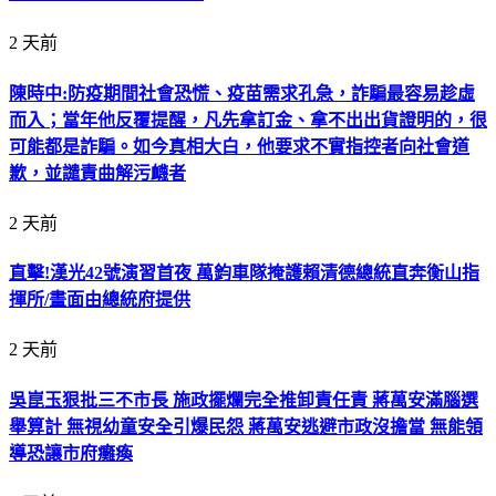
2 天前
陳時中:防疫期間社會恐慌、疫苗需求孔急，詐騙最容易趁虛
而入；當年他反覆提醒，凡先拿訂金、拿不出出貨證明的，很
可能都是詐騙。如今真相大白，他要求不實指控者向社會道
歉，並譴責曲解污衊者
2 天前
直擊!漢光42號演習首夜 萬鈞車隊掩護賴清德總統直奔衡山指
揮所/畫面由總統府提供
2 天前
吳崑玉狠批三不市長 施政擺爛完全推卸責任責 蔣萬安滿腦選
舉算計 無視幼童安全引爆民怨 蔣萬安逃避市政沒擔當 無能領
導恐讓市府癱瘓