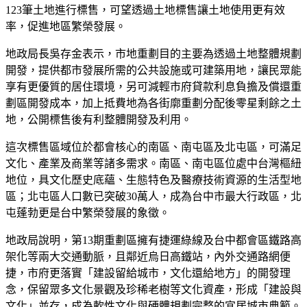
123筆土地進行標售，可望透過土地標售讓土地使用更有效
率，促進地區繁榮發展。
地政局長吳存金表示，市地重劃目的主要為透過土地整體規劃
開發，提供都市發展所需的公共設施或可建築用地，讓民眾能
享有更優質的居住環境，另可減輕市府貸款利息負擔及償還重
劃區開發成本，加上抵費地為各街廓重劃分配後零星剩餘之土
地，公開標售後有利整體開發及利用。
這次標售區域位於都會核心的南區、南屯區及北屯區，可滿足
文化、產業及商業等諸多需求。南區、南屯區位處中台灣樞紐
地位，具文化歷史底蘊、生態特色及醫療技術資源的生活型地
區；北屯區人口數已突破30萬人，成為台中市最大行政區，北
屯蓬勃更是台中繁榮發展的象徵。
地政局說明，第13期重劃區擁有捷運綠線及台中都會區鐵路高
架化等兩大交通動脈，且鄰近烏日高鐵站，內外交通路網便
捷，市府更落實「建設留給城市，文化還給地方」的開發理
念，保留眾多文化景觀及珍稀老樹等文化資產，形成「建設與
文化」並存，成為軟性文化與硬體規劃完整的宜居城市典範。