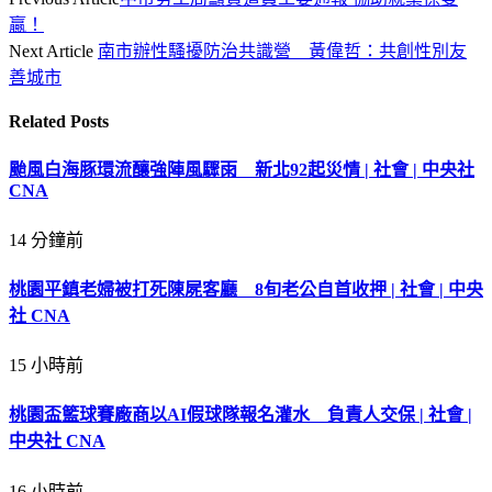
贏！
Next Article
南市辦性騷擾防治共識營 黃偉哲：共創性別友
善城市
Related
Posts
颱風白海豚環流釀強陣風驟雨 新北92起災情 | 社會 | 中央社
CNA
14 分鐘前
桃園平鎮老婦被打死陳屍客廳 8旬老公自首收押 | 社會 | 中央
社 CNA
15 小時前
桃園盃籃球賽廠商以AI假球隊報名灌水 負責人交保 | 社會 |
中央社 CNA
16 小時前