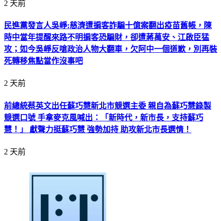
2 天前
民進黨發言人吳崢:慈濟遭掮客詐騙十億案翻出疫苗舊帳，陳
時中當年提醒來路不明掮客恐騙財，卻遭蔣萬安、江啟臣猛
攻；如今吳崢反嗆政治人物大翻車，欠阿中一個道歉，別再裝
死轉移焦點當作沒事吧
2 天前
前總統蔡英文出任蘇巧慧新北市競選主委 親自為蘇巧慧錄製
競選口號 手拿麥克風喊出：「新時代，新市長，支持蘇巧
慧！」 獻聲力挺蘇巧慧 強勢加持 助攻新北市長選情！
2 天前