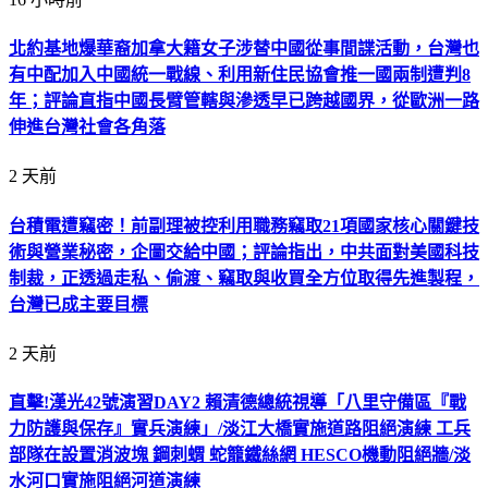
北約基地爆華裔加拿大籍女子涉替中國從事間諜活動，台灣也
有中配加入中國統一戰線、利用新住民協會推一國兩制遭判8
年；評論直指中國長臂管轄與滲透早已跨越國界，從歐洲一路
伸進台灣社會各角落
2 天前
台積電遭竊密！前副理被控利用職務竊取21項國家核心關鍵技
術與營業秘密，企圖交給中國；評論指出，中共面對美國科技
制裁，正透過走私、偷渡、竊取與收買全方位取得先進製程，
台灣已成主要目標
2 天前
直擊!漢光42號演習DAY2 賴清德總統視導「八里守備區『戰
力防護與保存』實兵演練」/淡江大橋實施道路阻絕演練 工兵
部隊在設置消波塊 鋼刺蝟 蛇籠鐵絲網 HESCO機動阻絕牆/淡
水河口實施阻絕河道演練