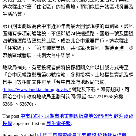
這次釋出77筆「住宅區」的抵費地，預期能提升該區域發展及
生活品質。
第14期重劃區為台中市近30年間最大開發規模的重劃區，該地
區擁有多項前瞻建設，不僅鄰近74快速道路，國道一號及國道
四號雅潭段皆匯集於此區，成為北台中重要門戶。這次釋出
「住宅區」、「第五種商業區」共46筆抵費地，期待更進一步
帶動區域發展，共創大台中榮景。
地政局補充，有意投標者請將投標相關文件以掛號方式寄至
「台中民權路郵局第83號信箱」參與投標。土地標售資訊及標
售手冊等相關文件可至「台中市政府地政局官網」
(
https://www.land.taichung.gov.tw/
)閱覽及下載。如有疑問，可
電洽台中市政府地政局重劃科詢問(電話:04-22218558分機
63664、63670)。
The post
中市13期、14期市地重劃區抵費地公開標售 歡迎踴躍
投標
appeared first on
民生電子報
.
Previous Article
中市勞工局籲資遣員工要通報 協助就業保雙