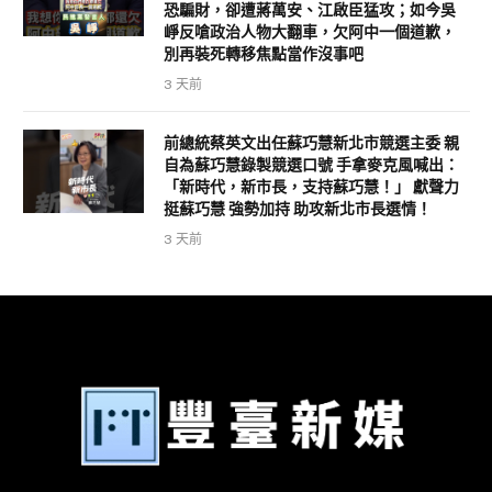
恐騙財，卻遭蔣萬安、江啟臣猛攻；如今吳
崢反嗆政治人物大翻車，欠阿中一個道歉，
別再裝死轉移焦點當作沒事吧
3 天前
前總統蔡英文出任蘇巧慧新北市競選主委 親
自為蘇巧慧錄製競選口號 手拿麥克風喊出：
「新時代，新市長，支持蘇巧慧！」 獻聲力
挺蘇巧慧 強勢加持 助攻新北市長選情！
3 天前