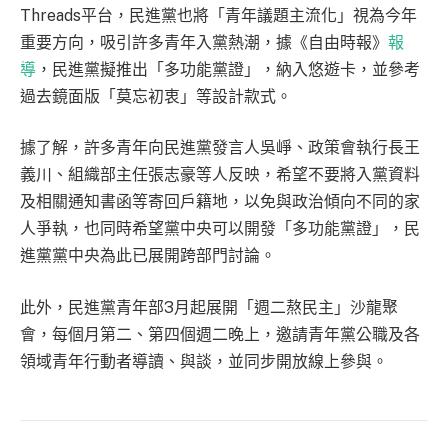
Threads平台，民進黨也將「青年議題主流化」視為今年
重要方向，吸引許多青年入黨熱潮，據《自由時報》
報
導
，民進黨擬推出「多功能黨證」，納入悠遊卡，並參考
過去鏡面版「莫忘初衷」等設計款式。
據了解，許多青年向民進黨發言人吳崢、政策會執行長王
義川、組織部主任張志豪等人反映，希望不要將入黨資料
及相關通知書函等寄回戶籍地，以免與政治傾向不同的家
人爭執，也同時希望黨中央可以開發「多功能黨證」，民
進黨黨中央為此已展開跨部門討論。
此外，民進黨青年部3月起展開「週二熬民主」沙龍聚
會，每個月第二、第四個週二晚上，邀請青年黨公職及各
領域青年行動者導讀、與談，並同步開放線上參與。