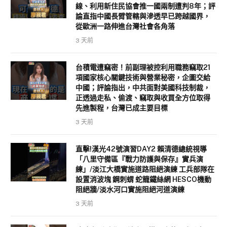
線、利用新住民協會推一國兩制遭判8年；評
論直指中國長臂管轄與滲透早已跨越國界，
從歐洲一路伸進台灣社會各角落
3 天前
台積電遭竊密！前副理被控利用職務竊取21
項國家核心關鍵技術與營業秘密，企圖交給
中國；評論指出，中共面對美國科技制裁，
正透過走私、偷渡、竊取與收買全方位取得
先進製程，台灣已成主要目標
3 天前
直擊!漢光42號演習DAY2 賴清德總統視導
「八里守備區『戰力防護與保存』實兵演
練」/淡江大橋實施道路阻絕演練 工兵部隊在
設置消波塊 鋼刺蝟 蛇籠鐵絲網 HESCO機動
阻絕牆/淡水河口實施阻絕河道演練
3 天前