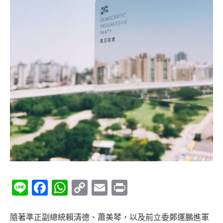
Line
Facebook
WhatsApp
Copy
Email
Print
Link
隨著準正副總統賴清德、蕭美琴，以及前立委鄭運鵬進軍