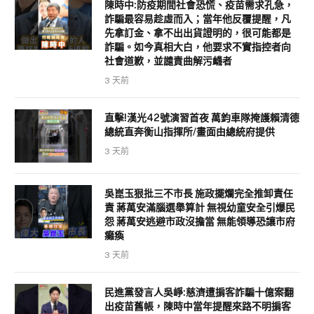
陳時中:防疫期間社會恐慌、疫苗需求孔急，
詐騙最容易趁虛而入；當年他反覆提醒，凡
先拿訂金、拿不出出貨證明的，很可能都是
詐騙。如今真相大白，他要求不實指控者向
社會道歉，並譴責曲解污衊者
3 天前
直擊!漢光42號演習首夜 萬鈞車隊掩護賴清德
總統直奔衡山指揮所/畫面由總統府提供
3 天前
吳崑玉狠批三不市長 施政擺爛完全推卸責任
責 蔣萬安滿腦選舉算計 無視幼童安全引爆民
怨 蔣萬安逃避市政沒擔當 無能領導恐讓市府
癱瘓
3 天前
民進黨發言人吳崢:慈濟遭掮客詐騙十億案翻
出疫苗舊帳，陳時中當年提醒來路不明掮客