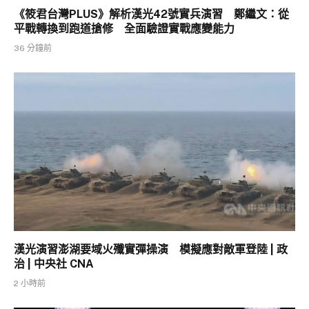
《筱君台灣PLUS》解析漢光42號實兵演習 鄭繼文：從
平戰轉換到跑道搶修 全面驗證實戰應變能力
36 分鐘前
漢光演習澎湖要域火殲實彈操演 模擬應對敵軍登陸 | 政
治 | 中央社 CNA
2 小時前