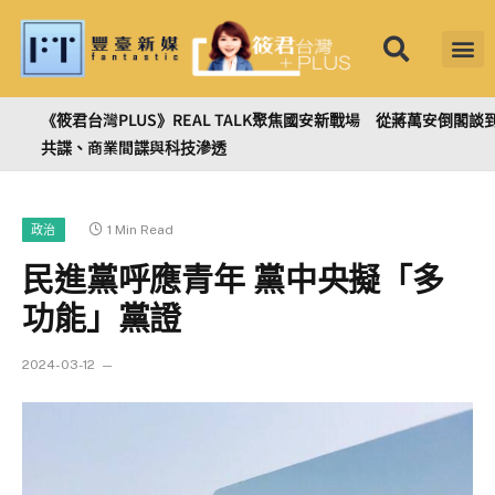
筱君台灣 PL
焦點新聞
知微見豐
《筱君台灣PLUS》REAL TALK聚焦國安新戰場 從蔣萬安倒閣談到
共諜、商業間諜與科技滲透
1 Min Read
政治
民進黨呼應青年 黨中央擬「多
功能」黨證
2024-03-12