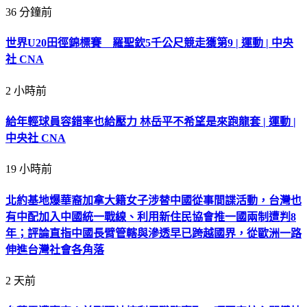
36 分鐘前
世界U20田徑錦標賽 羅聖欽5千公尺競走獲第9 | 運動 | 中央
社 CNA
2 小時前
給年輕球員容錯率也給壓力 林岳平不希望是來跑龍套 | 運動 |
中央社 CNA
19 小時前
北約基地爆華裔加拿大籍女子涉替中國從事間諜活動，台灣也
有中配加入中國統一戰線、利用新住民協會推一國兩制遭判8
年；評論直指中國長臂管轄與滲透早已跨越國界，從歐洲一路
伸進台灣社會各角落
2 天前