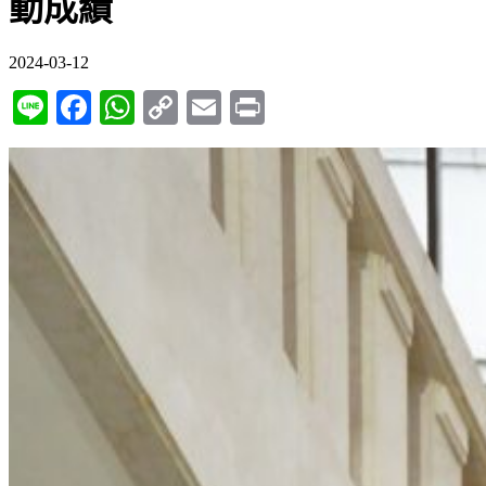
動成績
2024-03-12
Line
Facebook
WhatsApp
Copy
Email
Print
Link