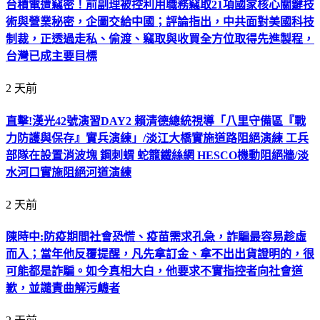
台積電遭竊密！前副理被控利用職務竊取21項國家核心關鍵技
術與營業秘密，企圖交給中國；評論指出，中共面對美國科技
制裁，正透過走私、偷渡、竊取與收買全方位取得先進製程，
台灣已成主要目標
2 天前
直擊!漢光42號演習DAY2 賴清德總統視導「八里守備區『戰
力防護與保存』實兵演練」/淡江大橋實施道路阻絕演練 工兵
部隊在設置消波塊 鋼刺蝟 蛇籠鐵絲網 HESCO機動阻絕牆/淡
水河口實施阻絕河道演練
2 天前
陳時中:防疫期間社會恐慌、疫苗需求孔急，詐騙最容易趁虛
而入；當年他反覆提醒，凡先拿訂金、拿不出出貨證明的，很
可能都是詐騙。如今真相大白，他要求不實指控者向社會道
歉，並譴責曲解污衊者