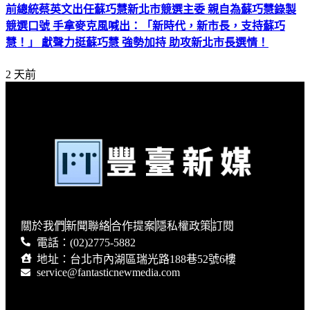
前總統蔡英文出任蘇巧慧新北市競選主委 親自為蘇巧慧錄製
競選口號 手拿麥克風喊出：「新時代，新市長，支持蘇巧
慧！」 獻聲力挺蘇巧慧 強勢加持 助攻新北市長選情！
2 天前
關於我們
新聞聯絡
合作提案
隱私權政策
訂閱
電話：(02)2775-5882
地址：台北市內湖區瑞光路188巷52號6樓
service@fantasticnewmedia.com