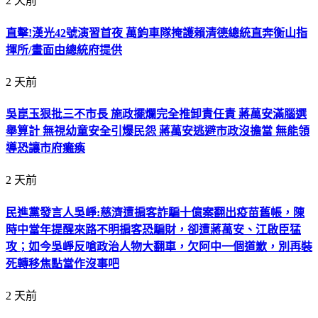
2 天前
直擊!漢光42號演習首夜 萬鈞車隊掩護賴清德總統直奔衡山指
揮所/畫面由總統府提供
2 天前
吳崑玉狠批三不市長 施政擺爛完全推卸責任責 蔣萬安滿腦選
舉算計 無視幼童安全引爆民怨 蔣萬安逃避市政沒擔當 無能領
導恐讓市府癱瘓
2 天前
民進黨發言人吳崢:慈濟遭掮客詐騙十億案翻出疫苗舊帳，陳
時中當年提醒來路不明掮客恐騙財，卻遭蔣萬安、江啟臣猛
攻；如今吳崢反嗆政治人物大翻車，欠阿中一個道歉，別再裝
死轉移焦點當作沒事吧
2 天前