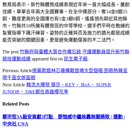
教育局表示，新竹縣體育成績表現近年來一直大幅成長，屢創
佳績。單單去年兩大全國賽事，在全中運部分，奪14金8銀25
銅，難度更高的全國運也有5金3銀6銅，遙遙領先鄰近其他縣
市。竹縣共10所擁有體育班的中等學校，選手們平時在教練的
紮實指導下飆汗練習，姿勢的正確與否及施力的適允都是成績
能否突破的關鍵因素，更是避免運動傷害的不二法門。
The post
竹縣府與臺體大簽合作備忘錄 守護運動員提升新竹縣
競技運動成績
appeared first on
民生電子報
.
Previous Article
億萬歌姬林芯儀備戰首場大型個唱 勁歌熱舞呈
現千面女郎面貌
Next Article
韓流大爆發 華莎、KEY、 BoA、 SUPER
JUNIOR、 D&E都在高雄櫻花季
Related
Posts
鄭宗哲3A敲安貢獻3打點 鄧愷威中繼挨轟無關勝敗 | 運動 |
中央社 CNA